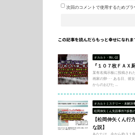
次回のコメントで使用するためブラ
この記事を読んだらもっと幸せになれま
オカルト・怖い話
『１０７枚ＦＡＸ
某有名掲示板に投稿された
画家の卵･･･ ある日、
からのおびた ...
オカルトミステリー・未解決
松岡伸矢くん失踪事件?!多数
【松岡伸矢くん行
な説】
あなたは、今から約３１