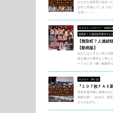
ひなびた温泉宿で出会った者
少女と見違えてしまうほど
は言い、一 ...
オカルトミステリー・未解決
熊取町７人連続怪死事件?!な
【熊取町７人連続怪
【動画版】
あなたは１９９２年の大
死を遂げた事件をご存じだ
ートルと言う狭い範囲内で .
オカルト・怖い話
『１０７枚ＦＡＸ
某有名掲示板に投稿された
画家の卵･･･ ある日、
からのおびた ...