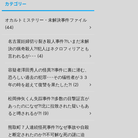
カテゴリー
オカルトミステリー・未解決事件ファイル
(44)
名古屋妊婦切り裂き殺人事件?!いまだ未解
決の猟奇殺人?!犯人はネクロフィリアとも
言われるが･･･ (4)
容疑者澤田秀人の怪異?!事件に裏に潜む、
恐ろしい過去の犯罪･･･その犠牲者が３３
年の時を超えて復讐を果たした?! (2)
松岡伸矢くん失踪事件?!多数の目撃証言が
あったのになぜ?!北に拉致された疑いもあ
ると噂されるが?! (9)
熊取町７人連続怪死事件?!なぜ事故や自殺
と断定されたのか?!不可解な死の謎に迫