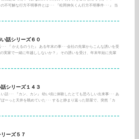
の不可解な行方不明事件とは･･･ 『松岡伸矢くん行方不明事件･･･』 当
怖い話シリーズ６０
･･ 『 かえるのうた』 ある年末の事･･･会社の先輩からこんな誘いを受
うちの実家で一緒に年越ししないか？」 その誘いを受け、年末年始に先輩
い話シリーズ１４３
話･･･ 『カン、カン』 幼い頃に体験したとても恐ろしい出来事･･･ あ
ぼーっと天井を眺めていた･･･ すると静まり返った部屋で、突然「カ
シリーズ５７