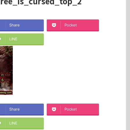
ree_is_cursed_top_2
Share
Pocket
LINE
Share
Pocket
LINE