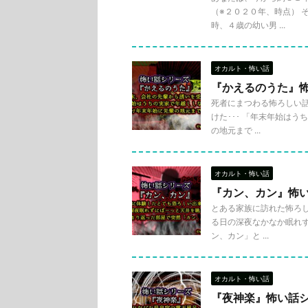
（※２０２０年、時点） そ
時、４歳の幼い男 ...
オカルト・怖い話
『かえるのうた』
死者にまつわる怖ろしい話･
けた･･･ 「年末年始は
の地元まで ...
オカルト・怖い話
『カン、カン』怖
とある家族に訪れた怖ろしい
る日の深夜なかなか眠れず
ン、カン」と ...
オカルト・怖い話
『夜神楽』怖い話