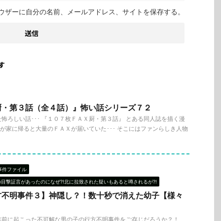
ウザーに自分の名前、メールアドレス、サイトを保存する。
す
厨・第３話（全４話）』怖い話シリーズ７２
怖ろしい話･･･ 『１０７枚ＦＡＸ厨・第３話』 とある同人誌を描く漫
彼女が家に帰ると大量のＦＡＸが届いていた･･･ そこにはファンらしき人物
事件ファイル
の目撃証言があったのになぜ?!北に拉致された疑いもあると噂されるが?!
方不明事件３】神隠し？！数十秒で消えた幼子【様々
年前に起こった不可解な男の子の行方不明事件をご存じだろうか？！