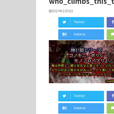
who_climbs_this_t
2021年2月5日
Twitter
Hatena
Twitter
Hatena