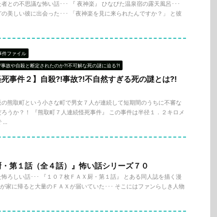
との不思議な怖い話･･･ 『 夜神楽』 ひなびた温泉宿の露天風呂･･･
の美しい彼に出会った･･･ 「夜神楽を見に来られたんですか？」 と彼
事件ファイル
ぜ事故や自殺と断定されたのか?!不可解な死の謎に迫る?!
死事件２】自殺?!事故?!不自然すぎる死の謎とは?!
阪の熊取町という小さな町で男女７人が連続して短期間のうちに不審な
ろうか？！ 『熊取町７人連続怪死事件』 この事件は半径１．２キロメ
..
厨・第１話（全４話）』怖い話シリーズ７０
怖ろしい話･･･ 『１０７枚ＦＡＸ厨・第１話』 とある同人誌を描く漫
彼女が家に帰ると大量のＦＡＸが届いていた･･･ そこにはファンらしき人物