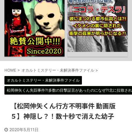
HOME
>
オカルトミステリー・未解決事件ファイル
>
オカルトミステリー・未解決事件ファイル
松岡伸矢くん失踪事件?!多数の目撃証言があったのになぜ?!北に拉致され
【松岡伸矢くん行方不明事件 動画版
５】神隠し？！数十秒で消えた幼子
2020年5月11日