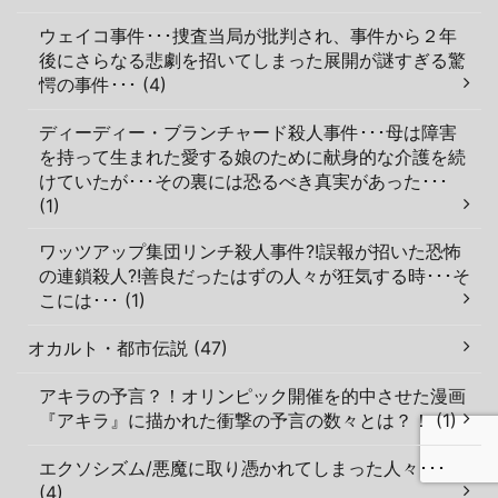
ウェイコ事件･･･捜査当局が批判され、事件から２年
後にさらなる悲劇を招いてしまった展開が謎すぎる驚
愕の事件･･･ (4)
ディーディー・ブランチャード殺人事件･･･母は障害
を持って生まれた愛する娘のために献身的な介護を続
けていたが･･･その裏には恐るべき真実があった･･･
(1)
ワッツアップ集団リンチ殺人事件?!誤報が招いた恐怖
の連鎖殺人?!善良だったはずの人々が狂気する時･･･そ
こには･･･ (1)
オカルト・都市伝説 (47)
アキラの予言？！オリンピック開催を的中させた漫画
『アキラ』に描かれた衝撃の予言の数々とは？！ (1)
エクソシズム/悪魔に取り憑かれてしまった人々･･･
(4)