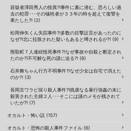
容疑者澤田秀人の怪異?!事件に裏に潜む、恐ろしい過
去の犯罪･･･その犠牲者が３３年の時を超えて復讐を
果たした?! (2)
松岡伸矢くん失踪事件?!多数の目撃証言があったのに
なぜ?!北に拉致された疑いもあると噂されるが?! (9)
熊取町７人連続怪死事件?!なぜ事故や自殺と断定され
たのか?!不可解な死の謎に迫る?! (8)
石井舞ちゃん行方不明事件?!なぜ少女は自宅で消えた
のか?! (3)
長岡京ワラビ採り殺人事件?!残虐なる暴行強姦の末に
殺害された主婦２人･･･そこには謎のメモが残されて
いたが?! (7)
オカルト・怖い話 (157)
オカルト・恐怖の殺人事件ファイル (6)