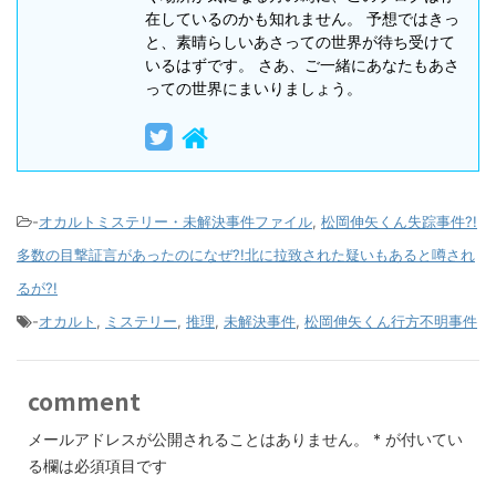
在しているのかも知れません。 予想ではきっ
と、素晴らしいあさっての世界が待ち受けて
いるはずです。 さあ、ご一緒にあなたもあさ
っての世界にまいりましょう。
-
オカルトミステリー・未解決事件ファイル
,
松岡伸矢くん失踪事件?!
多数の目撃証言があったのになぜ?!北に拉致された疑いもあると噂され
るが?!
-
オカルト
,
ミステリー
,
推理
,
未解決事件
,
松岡伸矢くん行方不明事件
comment
メールアドレスが公開されることはありません。
*
が付いてい
る欄は必須項目です