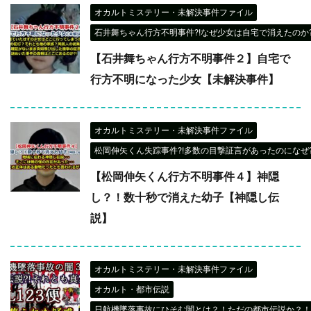
オカルトミステリー・未解決事件ファイル
石井舞ちゃん行方不明事件?!なぜ少女は自宅で消えたのか?
【石井舞ちゃん行方不明事件２】自宅で
行方不明になった少女【未解決事件】
オカルトミステリー・未解決事件ファイル
松岡伸矢くん失踪事件?!多数の目撃証言があったのになぜ?
【松岡伸矢くん行方不明事件４】神隠
し？！数十秒で消えた幼子【神隠し伝
説】
オカルトミステリー・未解決事件ファイル
オカルト・都市伝説
日航機墜落事故にひそむ闇とは？！ただの都市伝説か？！