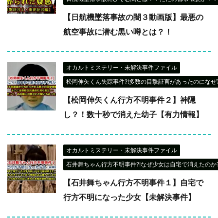
【日航機墜落事故の闇３動画版】最悪の
航空事故に潜む黒い噂とは？！
オカルトミステリー・未解決事件ファイル
松岡伸矢くん失踪事件?!多数の目撃証言があったのになぜ?
【松岡伸矢くん行方不明事件２】神隠
し？！数十秒で消えた幼子【有力情報】
オカルトミステリー・未解決事件ファイル
石井舞ちゃん行方不明事件?!なぜ少女は自宅で消えたのか?
【石井舞ちゃん行方不明事件１】自宅で
行方不明になった少女【未解決事件】