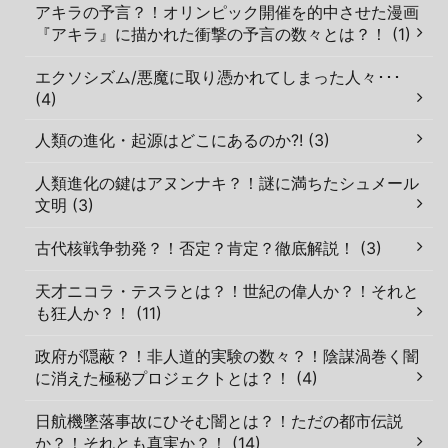
アキラの予言？！オリンピック開催を的中させた漫画
『アキラ』に描かれた衝撃の予言の数々とは？！ (1)
エクソシズム/悪魔に取り憑かれてしまった人々･･･
(4)
人類の進化・起源はどこにあるのか?! (3)
人類進化の鍵はアヌンナキ？！謎に満ちたシュメール
文明 (3)
古代核戦争勃発？！否定？肯定？徹底解説！ (3)
天才ニコラ・テスラとは？！世紀の偉人か？！それと
も狂人か？！ (11)
政府が隠蔽？！非人道的実験の数々？！陰謀渦巻く闇
に消えた極秘プロジェクトとは？！ (4)
日航機墜落事故にひそむ闇とは？！ただの都市伝説
か？！それとも真実か？！ (14)