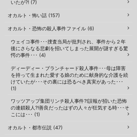
いたが?! (7)
オカルト・怖い話 (157)
オカルト・恐怖の殺人事件ファイル (6)
ウェイコ事件･･･捜査当局が批判され、事件から２年
後にさらなる悲劇を招いてしまった展開が謎すぎる驚
愕の事件･･･ (4)
ディーディー・ブランチャード殺人事件･･･母は障害
を持って生まれた愛する娘のために献身的な介護を続
けていたが･･･その裏には恐るべき真実があった･･･
(1)
ワッツアップ集団リンチ殺人事件?!誤報が招いた恐怖
の連鎖殺人?!善良だったはずの人々が狂気する時･･･そ
こには･･･ (1)
オカルト・都市伝説 (47)