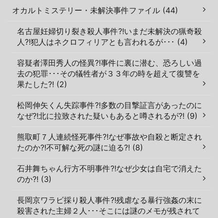
オカルトミステリー・未解決事件ファイル (44)
名古屋妊婦切り裂き殺人事件?!いまだ未解決の猟奇殺
人?!犯人はネクロフィリアとも言われるが･･･ (4)
容疑者澤田秀人の怪異?!事件に裏に潜む、恐ろしい過
去の犯罪･･･その犠牲者が３３年の時を超えて復讐を
果たした?! (2)
松岡伸矢くん失踪事件?!多数の目撃証言があったのに
なぜ?!北に拉致された疑いもあると噂されるが?! (9)
熊取町７人連続怪死事件?!なぜ事故や自殺と断定され
たのか?!不可解な死の謎に迫る?! (8)
石井舞ちゃん行方不明事件?!なぜ少女は自宅で消えた
のか?! (3)
長岡京ワラビ採り殺人事件?!残虐なる暴行強姦の末に
殺害された主婦２人･･･そこには謎のメモが残されて