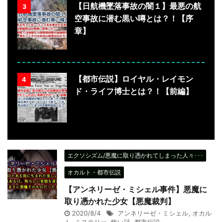
【日航機墜落事故の闇１】最悪の航
3
空事故に潜む黒い噂とは？！【序
章】
【都市伝説】ロイヤル・レイモン
4
ド・ライフ博士とは？！【前編】
エクソシズム/悪魔に取り憑かれてしまった人々･･･
オカルト・都市伝説
【アンネリーゼ・ミシェル事件】悪魔に
取り憑かれた少女【悪魔裁判】
2020/8/4
アンネリーゼ・ミシェル
,
オカル
ト
,
ミステリー
,
怖い話
,
都市伝説