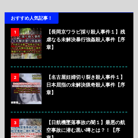
おすすめ人気記事！
【長岡京ワラビ採り殺人事件１】残
1
虐なる未解決暴行強姦殺人事件【序
章】
【名古屋妊婦切り裂き殺人事件１】
2
日本屈指の未解決猟奇殺人事件【序
章】
【日航機墜落事故の闇１】最悪の航
3
空事故に潜む黒い噂とは？！【序
章】