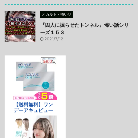
オカルト・怖い話
『囚人に掘らせたトンネル』怖い話シリ
ーズ１５３
2021/7/12