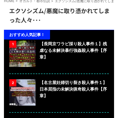
HOME
>
オカルト・都市伝説
>
エクソシズム/悪魔に取り憑かれてしまった
エクソシズム/悪魔に取り憑かれてしま
った人々･･･
おすすめ人気記事！
【長岡京ワラビ採り殺人事件１】残
1
虐なる未解決暴行強姦殺人事件【序
章】
【名古屋妊婦切り裂き殺人事件１】
2
日本屈指の未解決猟奇殺人事件【序
章】