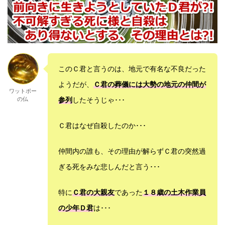
このＣ君と言うのは、地元で有名な不良だった
ようだが、
Ｃ君の葬儀には大勢の地元の仲間が
ワットポー
の仏
参列
したそうじゃ･･･
Ｃ君はなぜ自殺したのか･･･
仲間内の誰も、その理由が解らずＣ君の突然過
ぎる死をみな悲しんだと言う･･･
特に
Ｃ君の大親友
であった
１８歳の土木作業員
の少年Ｄ君
は･･･