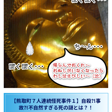
【熊取町７人連続怪死事件１】自殺?!事
故?!不自然すぎる死の謎とは？！