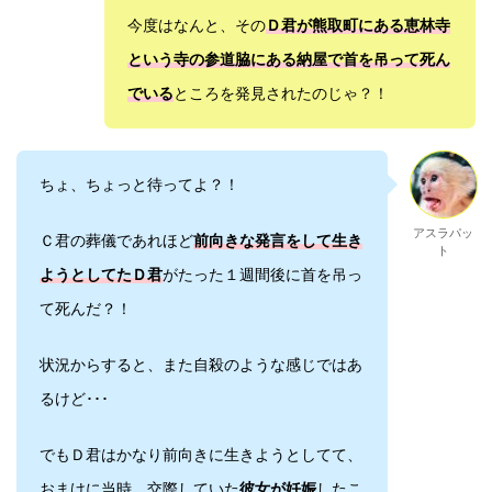
今度はなんと、その
Ｄ君が熊取町にある恵林寺
という寺の参道脇にある納屋で首を吊って死ん
でいる
ところを発見されたのじゃ？！
ちょ、ちょっと待ってよ？！
アスラパッ
Ｃ君の葬儀であれほど
前向きな発言をして生き
ト
ようとしてたＤ君
がたった１週間後に首を吊っ
て死んだ？！
状況からすると、また自殺のような感じではあ
るけど･･･
でもＤ君はかなり前向きに生きようとしてて、
おまけに当時、交際していた
彼女が妊娠
したこ