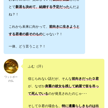
とで
新居も決めて、
結婚する予定だった
んだよ
ね？！
これから未来に向かって、
前向きに生きようと
する若者の姿そのもの
じゃない？！
一体、どう言うこと？！
ふむ（汗）
ワットポー
信じられない話だが、そんな
前向きだったＤ君
の仏
が、なぜか
身重の彼女を残して納屋で首を吊っ
て死んでいる
のが発見されたのじゃ･･･
そしてＤ君の場合も、
特に遺書らしきものは出