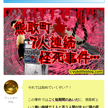
それでは始めていくぞい？！
ワットポー
この事件では
ごく短期間のあいだ
に、熊取町と
の仏
いう
狭い地域で７人と言う人間が次々に謎の死