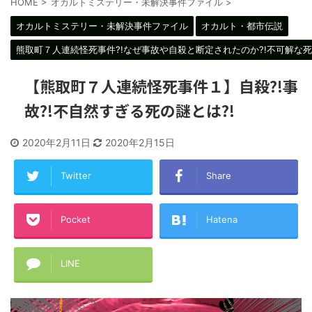
HOME
>
オカルトミステリー・未解決事件ファイル
>
オカルトミステリー・未解決事件ファイル
オカルト・都市伝説
熊取町７人連続怪死事件?!なぜ事故や自殺と断定されたのか?!不可解な死
【熊取町７人連続怪死事件１】自殺?!事
故?!不自然すぎる死の謎とは?!
2020年2月11日
2020年2月15日
Twitter
Share
Pocket
Hatena
LINE