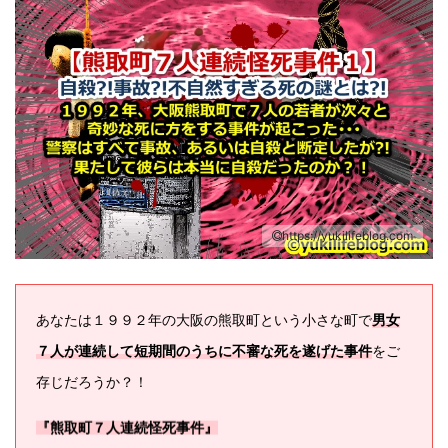
https://yukilifeblog.com
あなたは１９９２年の大阪の熊取町という小さな町で
男女
７人が連続して短期間のうちに不審な死を遂げた事件
をご
存じだろうか？！
『熊取町７人連続怪死事件』