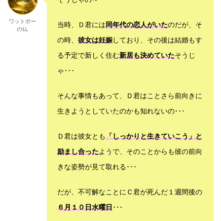
ワットポー
当時、Ｄ君には
同年代の恋人がいた
のだが、そ
の仏
の時、
彼女は妊娠
しており、その後は結婚もす
る予定で新しく住む
新居も決めていた
そうじ
ゃ･･･
そんな事情もあって、Ｄ君はことさら前向きに
生きようとしていたのかも知れないの･･･
Ｄ君は彼女とも
「しっかりと生きていこう」と
励まし合った
ようで、そのことからも彼の前向
きな姿勢が見て取れる･･･
だが、不可解なことにＣ君が死んだ１週間後の
６月１０日水曜日
･･･