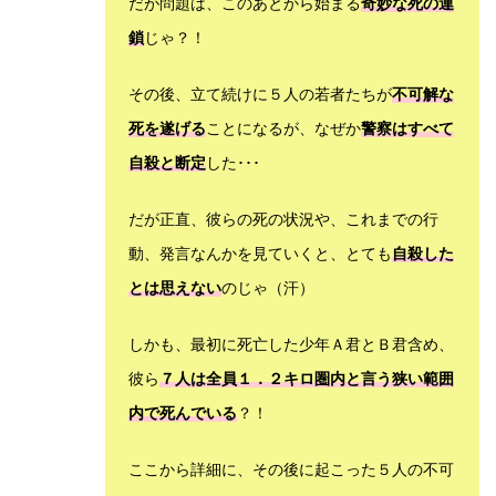
だが問題は、このあとから始まる
奇妙な死の連
鎖
じゃ？！
その後、立て続けに５人の若者たちが
不可解な
死を遂げる
ことになるが、なぜか
警察はすべて
自殺と断定
した･･･
だが正直、彼らの死の状況や、これまでの行
動、発言なんかを見ていくと、とても
自殺した
とは思えない
のじゃ（汗）
しかも、最初に死亡した少年Ａ君とＢ君含め、
彼ら
７人は全員１．２キロ圏内と言う狭い範囲
内で死んでいる
？！
ここから詳細に、その後に起こった５人の不可