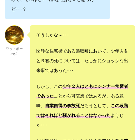
ど･･･？
そうじゃな～･･･
ワットポー
閑静な住宅街である熊取町において、少年Ａ君
の仏
とＢ君の死については、たしかにショックな出
来事ではあった･･･
しかし、この
少年２人はともにシンナー常習者
であった
ことから可哀想ではあるが、ある意
味、
自業自得の事故死
だろうとして、
この段階
ではそれほど騒がれることはなかった
ようじ
ゃ･･･