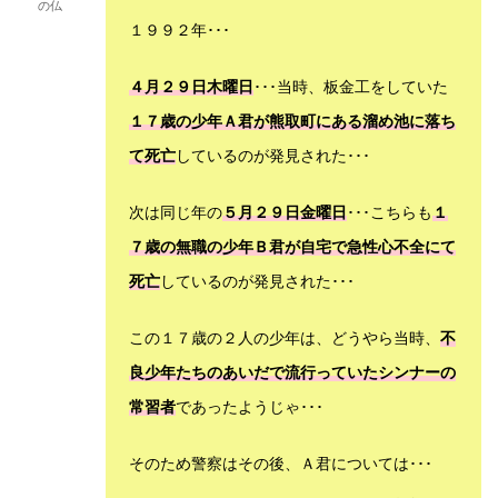
の仏
１９９２年･･･
４月２９日木曜日
･･･当時、板金工をしていた
１７歳の少年Ａ君が熊取町にある溜め池に落ち
て死亡
しているのが発見された･･･
次は同じ年の
５月２９日金曜日
･･･こちらも
１
７歳の無職の少年Ｂ君が自宅で急性心不全にて
死亡
しているのが発見された･･･
この１７歳の２人の少年は、どうやら当時、
不
良少年たちのあいだで流行っていたシンナーの
常習者
であったようじゃ･･･
そのため警察はその後、Ａ君については･･･