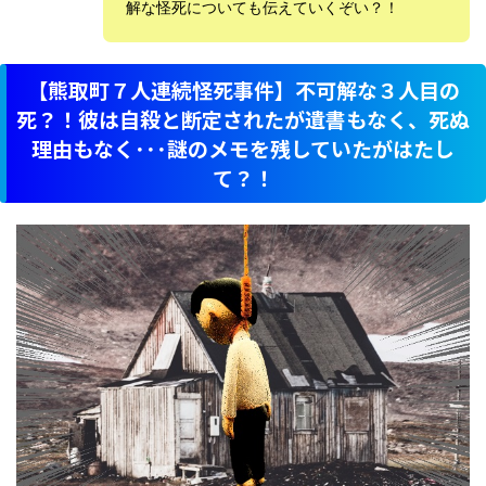
解な怪死についても伝えていくぞい？！
【熊取町７人連続怪死事件】不可解な３人目の
死？！彼は自殺と断定されたが遺書もなく、死ぬ
理由もなく･･･謎のメモを残していたがはたし
て？！