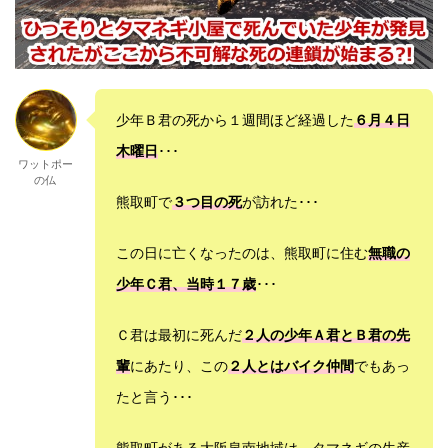
少年Ｂ君の死から１週間ほど経過した
６月４日
木曜日
･･･
ワットポー
の仏
熊取町で
３つ目の死
が訪れた･･･
この日に亡くなったのは、熊取町に住む
無職の
少年Ｃ君、当時１７歳
･･･
Ｃ君は最初に死んだ
２人の少年Ａ君とＢ君の先
輩
にあたり、この
２人とはバイク仲間
でもあっ
たと言う･･･
熊取町がある大阪泉南地域は、タマネギの生産