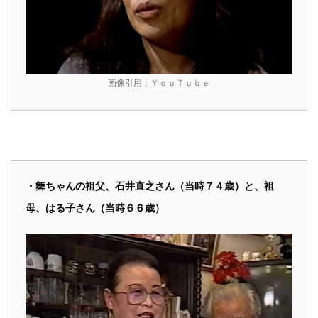
画像引用：
ＹｏｕＴｕｂｅ
・舞ちゃんの祖父、石井直之さん（当時７４歳）と、祖
母、はる子さん（当時６６歳）