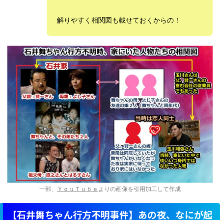
解りやすく相関図も載せておくからの！
一部、
ＹｏｕＴｕｂｅ
よりの画像を引用加工して作成
【石井舞ちゃん行方不明事件】あの夜、なにが起