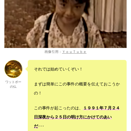
画像引用：
ＹｏｕＴｕｂｅ
それでは始めていくぞい！
ワットポー
まずは簡単にこの事件の概要を伝えておこうか
の仏
の！
この事件が起こったのは、
１９９１年７月２４
日深夜から２５日の明け方にかけてのあい
だ
･･･