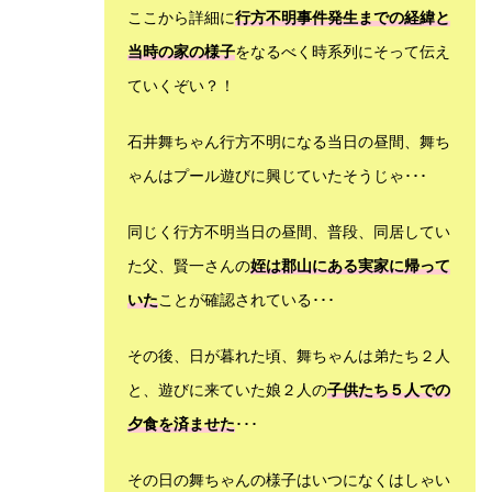
ここから詳細に
行方不明事件発生までの経緯と
当時の家の様子
をなるべく時系列にそって伝え
ていくぞい？！
石井舞ちゃん行方不明になる
当日の昼間、舞ち
ゃんはプール遊びに興じていたそうじゃ･･･
同じく行方不明当日の昼間、普段、同居してい
た父、賢一さんの
姪は郡山にある実家に帰って
いた
ことが確認されている･･･
その後、日が暮れた頃、舞ちゃんは弟たち２人
と、遊びに来ていた娘２人の
子供たち５人での
夕食を済ませた
･･･
その日の舞ちゃんの様子はいつになくはしゃい