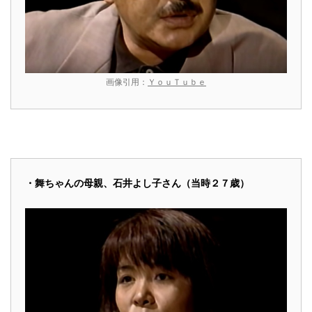
画像引用：
ＹｏｕＴｕｂｅ
・舞ちゃんの母親、石井よし子さん（当時２７歳）