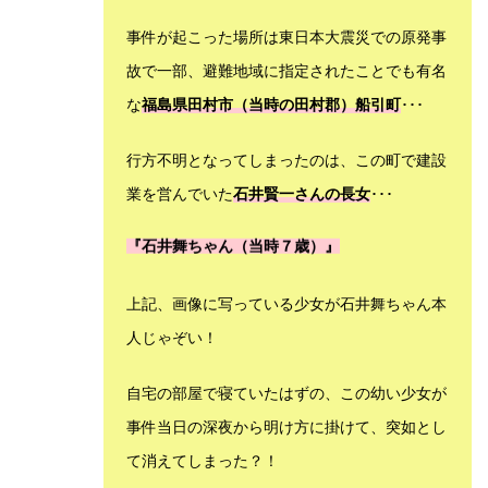
事件が起こった場所は東日本大震災での原発事
故で一部、避難地域に指定されたことでも有名
な
福島県田村市（当時の田村郡）船引町
･･･
行方不明となってしまったのは、この町で建設
業を営んでいた
石井賢一さんの長女
･･･
『石井舞ちゃん（当時７歳）』
上記、画像に写っている少女が石井舞ちゃん本
人じゃぞい！
自宅の部屋で寝ていたはずの、この幼い少女が
事件当日の深夜から明け方に掛けて、突如とし
て消えてしまった？！