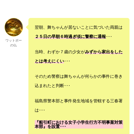
翌朝、舞ちゃんが居ないことに気づいた両親は
２５日の早朝６時過ぎ頃に警察に通報
･･･
ワットポー
の仏
当時、わずか７歳の少女が
みずから家出をした
とは考えにくい
･･･
そのため警察は舞ちゃんが何らかの事件に巻き
込まれたと判断･･･
福島県警本部と事件発生地域を管轄する三春署
は･･･
『船引町における女子小学生行方不明事案対策
本部』を設置･･･