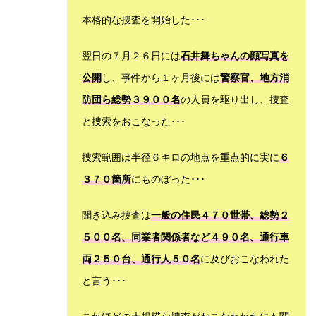
本格的な捜査を開始した･･･
翌日の７月２６日には
石井舞ちゃんの顔写真を
公開
し、事件から１ヶ月後には
警察官、地方消
防団ら総勢３９００名
の人員を駆り出し、捜査
と捜索をおこなった･･･
捜索範囲は半径６キロの地点を重点的に実に
６
３７０箇所
にものぼった･･･
聞き込み捜査は
一般の住民４７０世帯、総勢２
５００名、同業者関係者など４９０名、通行車
両２５０台、通行人５０名
に及びおこなわれた
と言う･･･