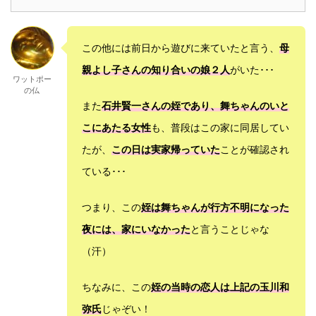
この他には前日から遊びに来ていたと言う、
母
親よし子さんの知り合いの娘２人
がいた･･･
ワットポー
の仏
また
石井賢一さんの姪であり、舞ちゃんのいと
こにあたる女性
も、普段はこの家に同居してい
たが、
この日は実家帰っていた
ことが確認され
ている･･･
つまり、この
姪は舞ちゃんが行方不明になった
夜には、家にいなかった
と言うことじゃな
（汗）
ちなみに、この
姪の当時の恋人は上記の玉川和
弥氏
じゃぞい！