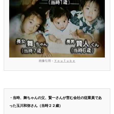
画像引用：
ＹｏｕＴｕｂｅ
・当時、舞ちゃんの父、賢一さんが営む会社の従業員であ
った玉川和弥さん（当時２２歳）