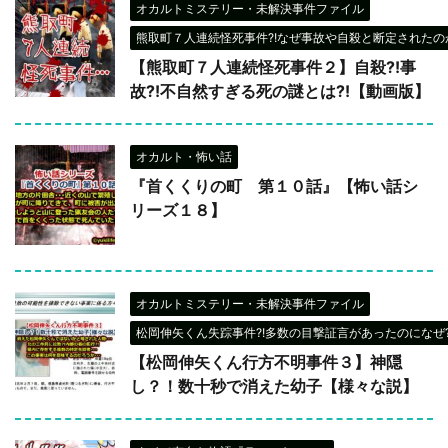
オカルトミステリー・未解決事件ファイル
熊取町７人連続怪死事件?!なぜ事故や自殺と断定されたのか
【熊取町７人連続怪死事件２】自殺?!事
故?!不自然すぎる死の謎とは?!【動画版】
オカルト・怖い話
『首くくりの町 第１０話』【怖い話シ
リーズ１８】
オカルトミステリー・未解決事件ファイル
松岡伸矢くん失踪事件?!多数の目撃証言があったのになぜ?
【松岡伸矢くん行方不明事件３】神隠
し？！数十秒で消えた幼子【様々な説】