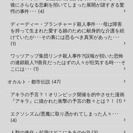
後にさらなる悲劇を招いてしまった展開が謎すぎる驚
愕の事件･･･ (4)
ディーディー・ブランチャード殺人事件･･･母は障害
を持って生まれた愛する娘のために献身的な介護を続
けていたが･･･その裏には恐るべき真実があった･･･
(1)
ワッツアップ集団リンチ殺人事件?!誤報が招いた恐怖
の連鎖殺人?!善良だったはずの人々が狂気する時･･･そ
こには･･･ (1)
オカルト・都市伝説 (47)
アキラの予言？！オリンピック開催を的中させた漫画
『アキラ』に描かれた衝撃の予言の数々とは？！ (1)
エクソシズム/悪魔に取り憑かれてしまった人々･･･
(4)
人類の進化・起源はどこにあるのか?! (3)