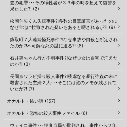
去の犯罪･･･その犠牲者が３３年の時を超えて復讐を
果たした?! (2)
松岡伸矢くん失踪事件?!多数の目撃証言があったのに
なぜ?!北に拉致された疑いもあると噂されるが?! (9)
熊取町７人連続怪死事件?!なぜ事故や自殺と断定され
たのか?!不可解な死の謎に迫る?! (8)
石井舞ちゃん行方不明事件?!なぜ少女は自宅で消えた
のか?! (3)
長岡京ワラビ採り殺人事件?!残虐なる暴行強姦の末に
殺害された主婦２人･･･そこには謎のメモが残されて
いたが?! (7)
オカルト・怖い話 (157)
オカルト・恐怖の殺人事件ファイル (6)
ウェイコ事件･･･捜査当局が批判され、事件から２年