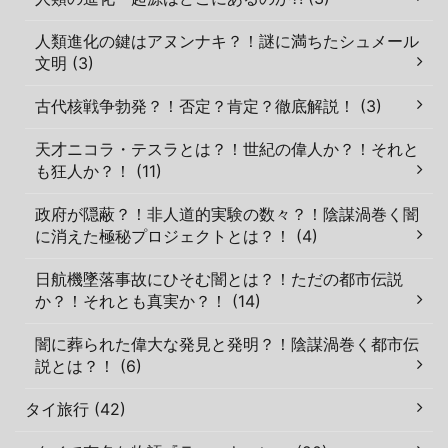
人類進化の鍵はアヌンナキ？！謎に満ちたシュメール
文明 (3)
古代核戦争勃発？！否定？肯定？徹底解説！ (3)
天才ニコラ・テスラとは？！世紀の偉人か？！それと
も狂人か？！ (11)
政府が隠蔽？！非人道的実験の数々？！陰謀渦巻く闇
に消えた極秘プロジェクトとは？！ (4)
日航機墜落事故にひそむ闇とは？！ただの都市伝説
か？！それとも真実か？！ (14)
闇に葬られた偉大な発見と発明？！陰謀渦巻く都市伝
説とは？！ (6)
タイ旅行 (42)