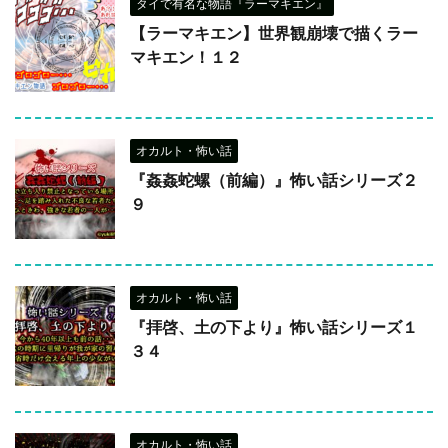
タイで有名な物語『ラーマキエン』
【ラーマキエン】世界観崩壊で描くラー
マキエン！１２
オカルト・怖い話
『姦姦蛇螺（前編）』怖い話シリーズ２
９
オカルト・怖い話
『拝啓、土の下より』怖い話シリーズ１
３４
オカルト・怖い話