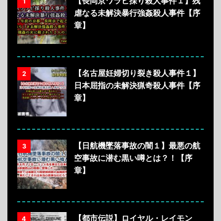
【長岡京ワラビ採り殺人事件１】残
1
虐なる未解決暴行強姦殺人事件【序
章】
【名古屋妊婦切り裂き殺人事件１】
2
日本屈指の未解決猟奇殺人事件【序
章】
【日航機墜落事故の闇１】最悪の航
3
空事故に潜む黒い噂とは？！【序
章】
【都市伝説】ロイヤル・レイモン
4