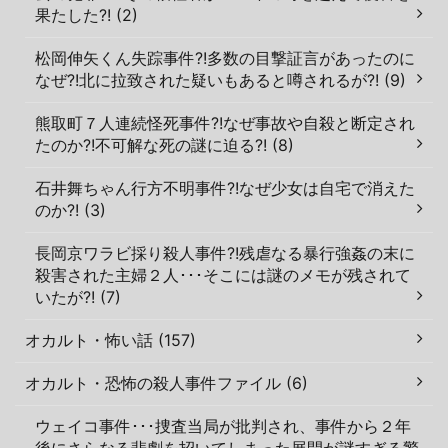
果たした?! (2)
松岡伸矢くん失踪事件?!多数の目撃証言があったのに
なぜ?!北に拉致された疑いもあると噂されるが?! (9)
熊取町７人連続怪死事件?!なぜ事故や自殺と断定され
たのか?!不可解な死の謎に迫る?! (8)
石井舞ちゃん行方不明事件?!なぜ少女は自宅で消えた
のか?! (3)
長岡京ワラビ採り殺人事件?!残虐なる暴行強姦の末に
殺害された主婦２人･･･そこには謎のメモが残されて
いたが?! (7)
オカルト・怖い話 (157)
オカルト・恐怖の殺人事件ファイル (6)
ウェイコ事件･･･捜査当局が批判され、事件から２年
後にさらなる悲劇を招いてしまった展開が謎すぎる驚