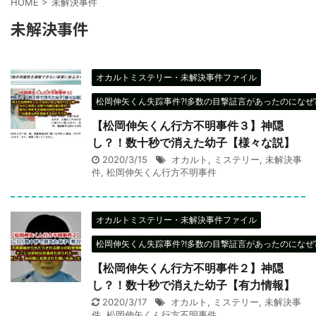
HOME
>
未解決事件
未解決事件
オカルトミステリー・未解決事件ファイル
松岡伸矢くん失踪事件?!多数の目撃証言があったのになぜ?
【松岡伸矢くん行方不明事件３】神隠
し？！数十秒で消えた幼子【様々な説】
2020/3/15
オカルト
,
ミステリー
,
未解決事
件
,
松岡伸矢くん行方不明事件
オカルトミステリー・未解決事件ファイル
松岡伸矢くん失踪事件?!多数の目撃証言があったのになぜ?
【松岡伸矢くん行方不明事件２】神隠
し？！数十秒で消えた幼子【有力情報】
2020/3/17
オカルト
,
ミステリー
,
未解決事
件
,
松岡伸矢くん行方不明事件