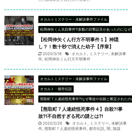
オカルトミステリー・未解決事件ファイル
松岡伸矢くん失踪事件?!多数の目撃証言があったのになぜ?
【松岡伸矢くん行方不明事件１】神隠
し？！数十秒で消えた幼子【序章】
2020/3/18
オカルト
,
ミステリー
,
未解決事
件
,
松岡伸矢くん行方不明事件
オカルトミステリー・未解決事件ファイル
オカルト・都市伝説
熊取町７人連続怪死事件?!なぜ事故や自殺と断定されたのか
【熊取町７人連続怪死事件４】自殺?!事
故?!不自然すぎる死の謎とは?!
2020/2/26
オカルト
,
ミステリー
,
未解決事
件
,
熊取町７人連続怪死事件
,
都市伝説
,
闇
,
陰謀