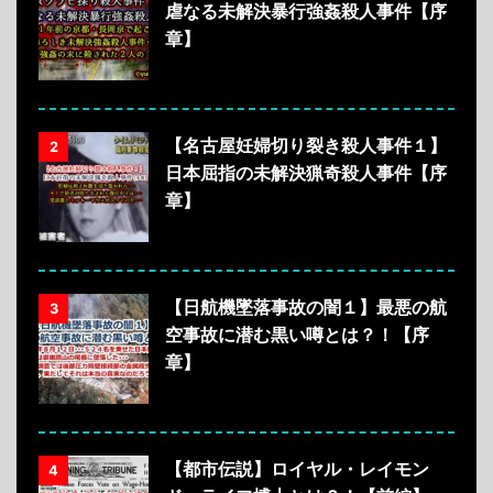
虐なる未解決暴行強姦殺人事件【序
章】
【名古屋妊婦切り裂き殺人事件１】
2
日本屈指の未解決猟奇殺人事件【序
章】
【日航機墜落事故の闇１】最悪の航
3
空事故に潜む黒い噂とは？！【序
章】
【都市伝説】ロイヤル・レイモン
4