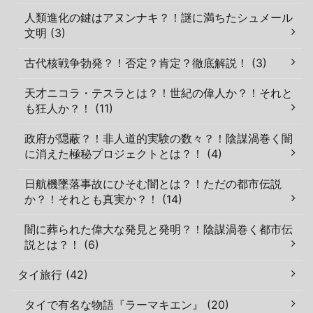
人類進化の鍵はアヌンナキ？！謎に満ちたシュメール
文明 (3)
古代核戦争勃発？！否定？肯定？徹底解説！ (3)
天才ニコラ・テスラとは？！世紀の偉人か？！それと
も狂人か？！ (11)
政府が隠蔽？！非人道的実験の数々？！陰謀渦巻く闇
に消えた極秘プロジェクトとは？！ (4)
日航機墜落事故にひそむ闇とは？！ただの都市伝説
か？！それとも真実か？！ (14)
闇に葬られた偉大な発見と発明？！陰謀渦巻く都市伝
説とは？！ (6)
タイ旅行 (42)
タイで有名な物語『ラーマキエン』 (20)