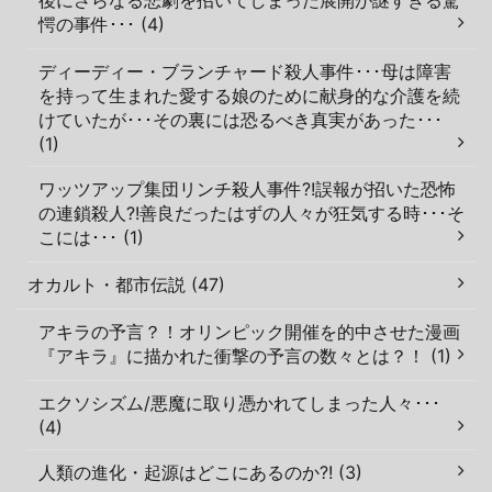
愕の事件･･･ (4)
ディーディー・ブランチャード殺人事件･･･母は障害
を持って生まれた愛する娘のために献身的な介護を続
けていたが･･･その裏には恐るべき真実があった･･･
(1)
ワッツアップ集団リンチ殺人事件?!誤報が招いた恐怖
の連鎖殺人?!善良だったはずの人々が狂気する時･･･そ
こには･･･ (1)
オカルト・都市伝説 (47)
アキラの予言？！オリンピック開催を的中させた漫画
『アキラ』に描かれた衝撃の予言の数々とは？！ (1)
エクソシズム/悪魔に取り憑かれてしまった人々･･･
(4)
人類の進化・起源はどこにあるのか?! (3)