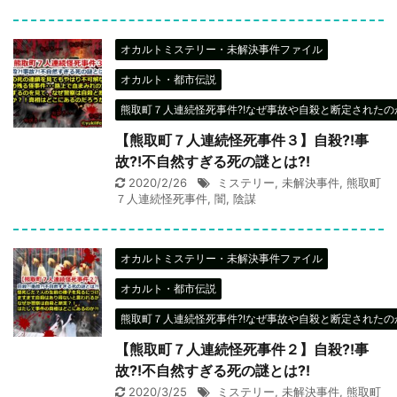
オカルトミステリー・未解決事件ファイル
オカルト・都市伝説
熊取町７人連続怪死事件?!なぜ事故や自殺と断定されたのか
【熊取町７人連続怪死事件３】自殺?!事
故?!不自然すぎる死の謎とは?!
2020/2/26
ミステリー
,
未解決事件
,
熊取町
７人連続怪死事件
,
闇
,
陰謀
オカルトミステリー・未解決事件ファイル
オカルト・都市伝説
熊取町７人連続怪死事件?!なぜ事故や自殺と断定されたのか
【熊取町７人連続怪死事件２】自殺?!事
故?!不自然すぎる死の謎とは?!
2020/3/25
ミステリー
,
未解決事件
,
熊取町