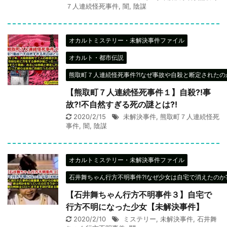
７人連続怪死事件
,
闇
,
陰謀
オカルトミステリー・未解決事件ファイル
オカルト・都市伝説
熊取町７人連続怪死事件?!なぜ事故や自殺と断定されたのか
【熊取町７人連続怪死事件１】自殺?!事
故?!不自然すぎる死の謎とは?!
2020/2/15
未解決事件
,
熊取町７人連続怪死
事件
,
闇
,
陰謀
オカルトミステリー・未解決事件ファイル
石井舞ちゃん行方不明事件?!なぜ少女は自宅で消えたのか?
【石井舞ちゃん行方不明事件３】自宅で
行方不明になった少女【未解決事件】
2020/2/10
ミステリー
,
未解決事件
,
石井舞