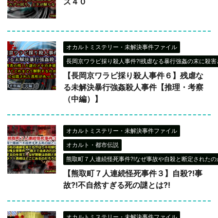
ズ４０
オカルトミステリー・未解決事件ファイル
長岡京ワラビ採り殺人事件?!残虐なる暴行強姦の末に殺害さ
【長岡京ワラビ採り殺人事件６】残虐な
る未解決暴行強姦殺人事件【推理・考察
（中編）】
オカルトミステリー・未解決事件ファイル
オカルト・都市伝説
熊取町７人連続怪死事件?!なぜ事故や自殺と断定されたのか
【熊取町７人連続怪死事件３】自殺?!事
故?!不自然すぎる死の謎とは?!
オカルトミステリー・未解決事件ファイル