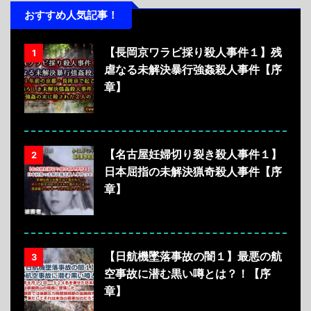
おすすめ人気記事！
【長岡京ワラビ採り殺人事件１】残
1
虐なる未解決暴行強姦殺人事件【序
章】
【名古屋妊婦切り裂き殺人事件１】
2
日本屈指の未解決猟奇殺人事件【序
章】
【日航機墜落事故の闇１】最悪の航
3
空事故に潜む黒い噂とは？！【序
章】