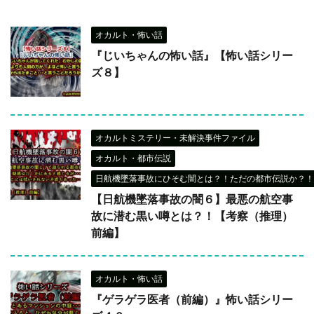
オカルト・怖い話
『じいちゃんの怖い話』【怖い話シリー
ズ８】
オカルトミステリー・未解決事件ファイル
オカルト・都市伝説
日航機墜落事故にひそむ闇とは？！ただの都市伝説か？！
【日航機墜落事故の闇６】最悪の航空事
故に潜む黒い噂とは？！【考察（推理）
前編】
オカルト・怖い話
『ゲラゲラ医者（前編）』怖い話シリー