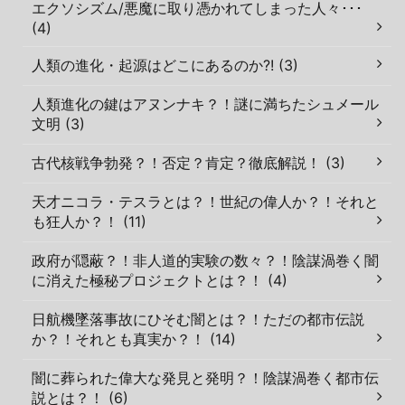
エクソシズム/悪魔に取り憑かれてしまった人々･･･
(4)
人類の進化・起源はどこにあるのか?! (3)
人類進化の鍵はアヌンナキ？！謎に満ちたシュメール
文明 (3)
古代核戦争勃発？！否定？肯定？徹底解説！ (3)
天才ニコラ・テスラとは？！世紀の偉人か？！それと
も狂人か？！ (11)
政府が隠蔽？！非人道的実験の数々？！陰謀渦巻く闇
に消えた極秘プロジェクトとは？！ (4)
日航機墜落事故にひそむ闇とは？！ただの都市伝説
か？！それとも真実か？！ (14)
闇に葬られた偉大な発見と発明？！陰謀渦巻く都市伝
説とは？！ (6)