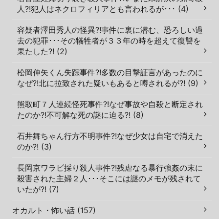
人?!犯人はネクロフィリアとも言われるが･･･ (4)
容疑者澤田秀人の怪異?!事件に裏に潜む、恐ろしい過
去の犯罪･･･その犠牲者が３３年の時を超えて復讐を
果たした?! (2)
松岡伸矢くん失踪事件?!多数の目撃証言があったのに
なぜ?!北に拉致された疑いもあると噂されるが?! (9)
熊取町７人連続怪死事件?!なぜ事故や自殺と断定され
たのか?!不可解な死の謎に迫る?! (8)
石井舞ちゃん行方不明事件?!なぜ少女は自宅で消えた
のか?! (3)
長岡京ワラビ採り殺人事件?!残虐なる暴行強姦の末に
殺害された主婦２人･･･そこには謎のメモが残されて
いたが?! (7)
オカルト・怖い話 (157)