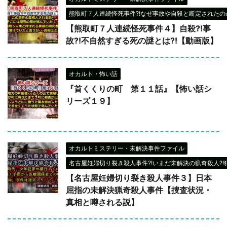
熊取町７人連続怪死事件?!なぜ事故や自殺と断定されたのか
【熊取町７人連続怪死事件４】自殺?!事
故?!不自然すぎる死の謎とは?!【動画版】
オカルト・怖い話
『首くくりの町 第１１話』【怖い話シ
リーズ１９】
オカルトミステリー・未解決事件ファイル
名古屋妊婦切り裂き殺人事件?!いまだ未解決の猟奇殺人?!
【名古屋妊婦切り裂き殺人事件３】日本
屈指の未解決猟奇殺人事件【捜査状況・
真相と噂される説】