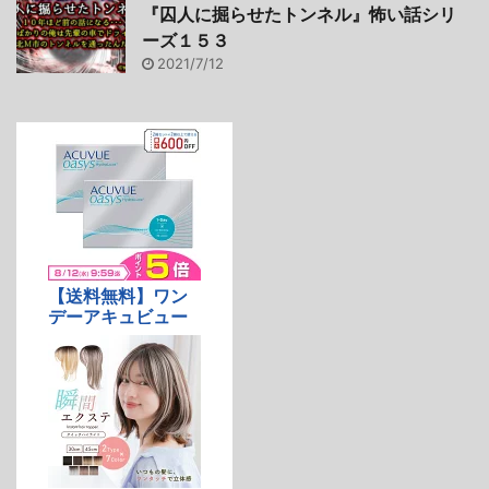
『囚人に掘らせたトンネル』怖い話シリ
ーズ１５３
2021/7/12