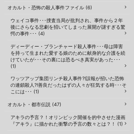
オカルト・恐怖の殺人事件ファイル (6)
ウェイコ事件･･･捜査当局が批判され、事件から２年
後にさらなる悲劇を招いてしまった展開が謎すぎる驚
愕の事件･･･ (4)
ディーディー・ブランチャード殺人事件･･･母は障害
を持って生まれた愛する娘のために献身的な介護を続
けていたが･･･その裏には恐るべき真実があった･･･
(1)
ワッツアップ集団リンチ殺人事件?!誤報が招いた恐怖
の連鎖殺人?!善良だったはずの人々が狂気する時･･･そ
こには･･･ (1)
オカルト・都市伝説 (47)
アキラの予言？！オリンピック開催を的中させた漫画
『アキラ』に描かれた衝撃の予言の数々とは？！ (1)