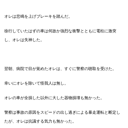
オレは悲鳴を上げブレーキを踏んだ。
徐行していたはずの車は何故か強烈な衝撃とともに電柱に激突
し、オレは失神した。
翌朝、病院で目が覚めたオレは、すぐに警察の聴取を受けた。
幸いにオレを除いて怪我人は無し。
オレの車が全損した以外に大した器物損壊も無かった。
警察は事故の原因をスピードの出し過ぎによる暴走運転と断定し
たが、オレは抗議する気力も無かった。