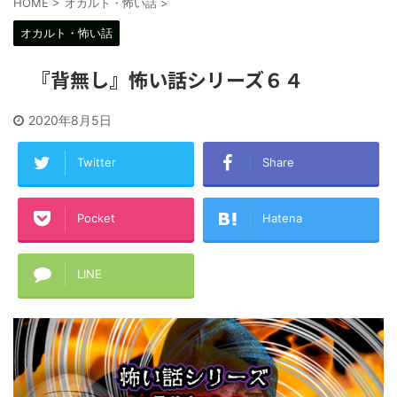
HOME
>
オカルト・怖い話
>
オカルト・怖い話
『背無し』怖い話シリーズ６４
2020年8月5日
Twitter
Share
Pocket
Hatena
LINE