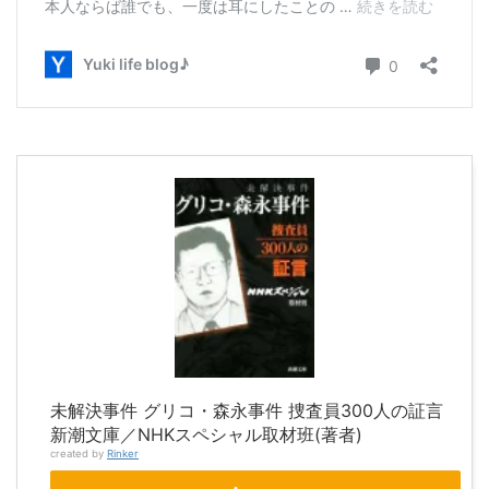
未解決事件 グリコ・森永事件 捜査員300人の証言
新潮文庫／NHKスペシャル取材班(著者)
created by
Rinker