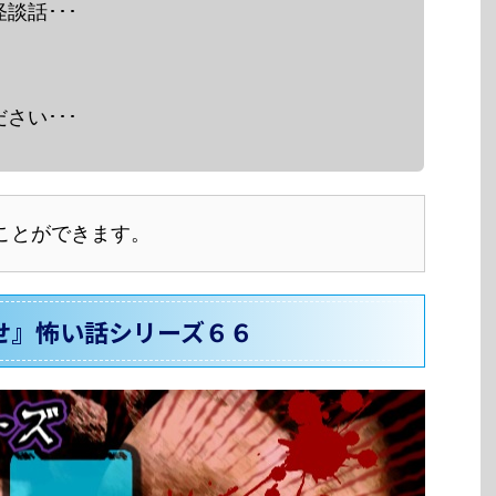
談話･･･
さい･･･
ことができます。
せ』怖い話シリーズ６６