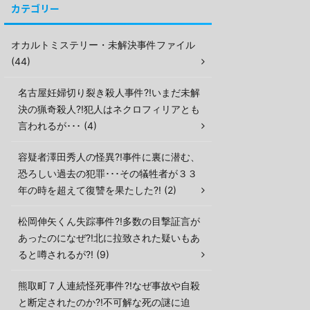
カテゴリー
オカルトミステリー・未解決事件ファイル
(44)
名古屋妊婦切り裂き殺人事件?!いまだ未解
決の猟奇殺人?!犯人はネクロフィリアとも
言われるが･･･ (4)
容疑者澤田秀人の怪異?!事件に裏に潜む、
恐ろしい過去の犯罪･･･その犠牲者が３３
年の時を超えて復讐を果たした?! (2)
松岡伸矢くん失踪事件?!多数の目撃証言が
あったのになぜ?!北に拉致された疑いもあ
ると噂されるが?! (9)
熊取町７人連続怪死事件?!なぜ事故や自殺
と断定されたのか?!不可解な死の謎に迫