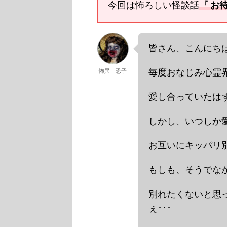
今回は怖ろしい怪談話
『 お
皆さん、こんにちは
毎度おなじみ心霊界
怖異 恐子
愛し合っていたはず
しかし、いつしか愛
お互いにキッパリ別
もしも、そうでなか
別れたくないと思
ぇ･･･