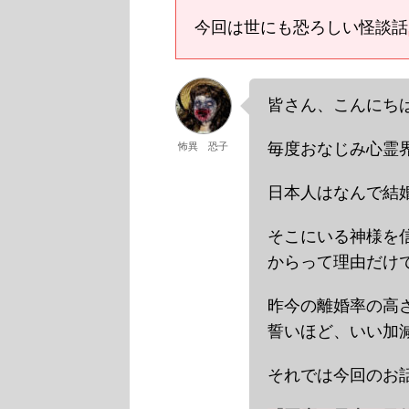
今回は世にも恐ろしい怪談話
皆さん、こんにちは
毎度おなじみ心霊界
怖異 恐子
日本人はなんで結婚
そこにいる神様を
からって理由だけで
昨今の離婚率の高
誓いほど、いい加
それでは今回のお話