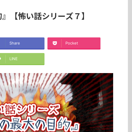
的』【怖い話シリーズ７】
Share
Pocket
LINE