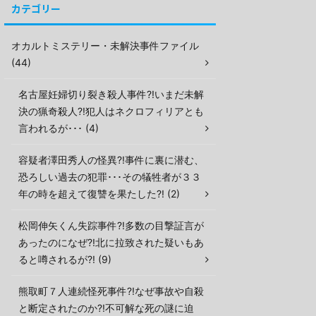
カテゴリー
オカルトミステリー・未解決事件ファイル
(44)
名古屋妊婦切り裂き殺人事件?!いまだ未解
決の猟奇殺人?!犯人はネクロフィリアとも
言われるが･･･ (4)
容疑者澤田秀人の怪異?!事件に裏に潜む、
恐ろしい過去の犯罪･･･その犠牲者が３３
年の時を超えて復讐を果たした?! (2)
松岡伸矢くん失踪事件?!多数の目撃証言が
あったのになぜ?!北に拉致された疑いもあ
ると噂されるが?! (9)
熊取町７人連続怪死事件?!なぜ事故や自殺
と断定されたのか?!不可解な死の謎に迫