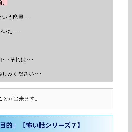
的』
いう廃屋･･･
いた･･･
･･それは･･･
しみください･･･
ことが出来ます。
目的』【怖い話シリーズ７】