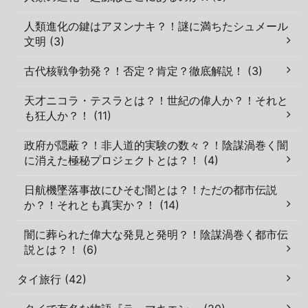
人類進化の鍵はアヌンナキ？！謎に満ちたシュメール
文明 (3)
古代核戦争勃発？！否定？肯定？徹底解説！ (3)
天才ニコラ・テスラとは？！世紀の偉人か？！それと
も狂人か？！ (11)
政府が隠蔽？！非人道的実験の数々？！陰謀渦巻く闇
に消えた極秘プロジェクトとは？！ (4)
日航機墜落事故にひそむ闇とは？！ただの都市伝説
か？！それとも真実か？！ (14)
闇に葬られた偉大な発見と発明？！陰謀渦巻く都市伝
説とは？！ (6)
タイ旅行 (42)