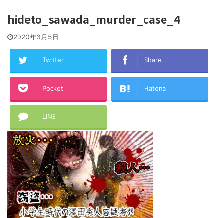
hideto_sawada_murder_case_4
2020年3月5日
Twitter
Share
Pocket
Hatena
LINE