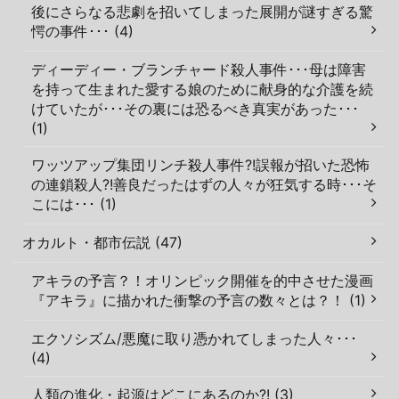
後にさらなる悲劇を招いてしまった展開が謎すぎる驚
愕の事件･･･ (4)
ディーディー・ブランチャード殺人事件･･･母は障害
を持って生まれた愛する娘のために献身的な介護を続
けていたが･･･その裏には恐るべき真実があった･･･
(1)
ワッツアップ集団リンチ殺人事件?!誤報が招いた恐怖
の連鎖殺人?!善良だったはずの人々が狂気する時･･･そ
こには･･･ (1)
オカルト・都市伝説 (47)
アキラの予言？！オリンピック開催を的中させた漫画
『アキラ』に描かれた衝撃の予言の数々とは？！ (1)
エクソシズム/悪魔に取り憑かれてしまった人々･･･
(4)
人類の進化・起源はどこにあるのか?! (3)