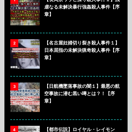
虐なる未解決暴行強姦殺人事件【序
章】
【名古屋妊婦切り裂き殺人事件１】
2
日本屈指の未解決猟奇殺人事件【序
章】
【日航機墜落事故の闇１】最悪の航
3
空事故に潜む黒い噂とは？！【序
章】
【都市伝説】ロイヤル・レイモン
4