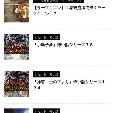
タイで有名な物語『ラーマキエン』
【ラーマキエン】世界観崩壊で描くラー
マキエン！７
オカルト・怖い話
『小鳥子象』怖い話シリーズ７５
オカルト・怖い話
『拝啓、土の下より』怖い話シリーズ１
３４
オカルト・怖い話