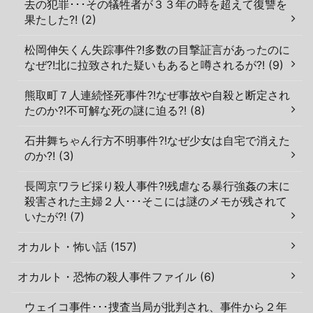
去の犯罪･･･その犠牲者が３３年の時を超えて復讐を
果たした?! (2)
松岡伸矢くん失踪事件?!多数の目撃証言があったのに
なぜ?!北に拉致された疑いもあると噂されるが?! (9)
熊取町７人連続怪死事件?!なぜ事故や自殺と断定され
たのか?!不可解な死の謎に迫る?! (8)
石井舞ちゃん行方不明事件?!なぜ少女は自宅で消えた
のか?! (3)
長岡京ワラビ採り殺人事件?!残虐なる暴行強姦の末に
殺害された主婦２人･･･そこには謎のメモが残されて
いたが?! (7)
オカルト・怖い話 (157)
オカルト・恐怖の殺人事件ファイル (6)
ウェイコ事件･･･捜査当局が批判され、事件から２年