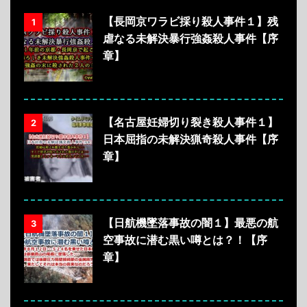
【長岡京ワラビ採り殺人事件１】残
1
虐なる未解決暴行強姦殺人事件【序
章】
【名古屋妊婦切り裂き殺人事件１】
2
日本屈指の未解決猟奇殺人事件【序
章】
【日航機墜落事故の闇１】最悪の航
3
空事故に潜む黒い噂とは？！【序
章】