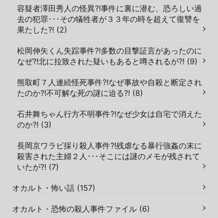
容疑者澤田秀人の怪異?!事件に裏に潜む、恐ろしい過
去の犯罪･･･その犠牲者が３３年の時を超えて復讐を
果たした?! (2)
松岡伸矢くん失踪事件?!多数の目撃証言があったのに
なぜ?!北に拉致された疑いもあると噂されるが?! (9)
熊取町７人連続怪死事件?!なぜ事故や自殺と断定され
たのか?!不可解な死の謎に迫る?! (8)
石井舞ちゃん行方不明事件?!なぜ少女は自宅で消えた
のか?! (3)
長岡京ワラビ採り殺人事件?!残虐なる暴行強姦の末に
殺害された主婦２人･･･そこには謎のメモが残されて
いたが?! (7)
オカルト・怖い話 (157)
オカルト・恐怖の殺人事件ファイル (6)