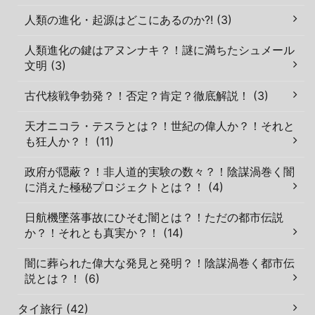
人類の進化・起源はどこにあるのか?! (3)
人類進化の鍵はアヌンナキ？！謎に満ちたシュメール
文明 (3)
古代核戦争勃発？！否定？肯定？徹底解説！ (3)
天才ニコラ・テスラとは？！世紀の偉人か？！それと
も狂人か？！ (11)
政府が隠蔽？！非人道的実験の数々？！陰謀渦巻く闇
に消えた極秘プロジェクトとは？！ (4)
日航機墜落事故にひそむ闇とは？！ただの都市伝説
か？！それとも真実か？！ (14)
闇に葬られた偉大な発見と発明？！陰謀渦巻く都市伝
説とは？！ (6)
タイ旅行 (42)