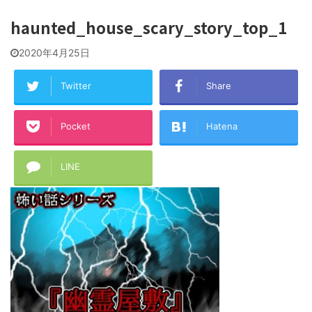
haunted_house_scary_story_top_1
2020年4月25日
Twitter
Share
Pocket
Hatena
LINE