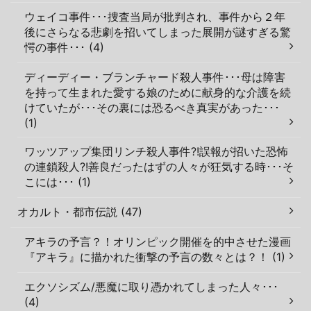
ウェイコ事件･･･捜査当局が批判され、事件から２年
後にさらなる悲劇を招いてしまった展開が謎すぎる驚
愕の事件･･･ (4)
ディーディー・ブランチャード殺人事件･･･母は障害
を持って生まれた愛する娘のために献身的な介護を続
けていたが･･･その裏には恐るべき真実があった･･･
(1)
ワッツアップ集団リンチ殺人事件?!誤報が招いた恐怖
の連鎖殺人?!善良だったはずの人々が狂気する時･･･そ
こには･･･ (1)
オカルト・都市伝説 (47)
アキラの予言？！オリンピック開催を的中させた漫画
『アキラ』に描かれた衝撃の予言の数々とは？！ (1)
エクソシズム/悪魔に取り憑かれてしまった人々･･･
(4)