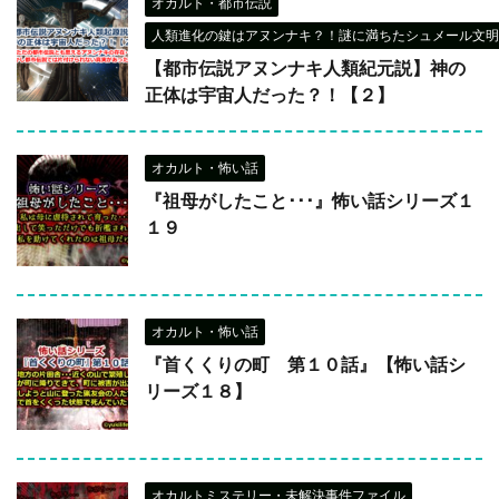
オカルト・都市伝説
人類進化の鍵はアヌンナキ？！謎に満ちたシュメール文明
【都市伝説アヌンナキ人類紀元説】神の
正体は宇宙人だった？！【２】
オカルト・怖い話
『祖母がしたこと･･･』怖い話シリーズ１
１９
オカルト・怖い話
『首くくりの町 第１０話』【怖い話シ
リーズ１８】
オカルトミステリー・未解決事件ファイル