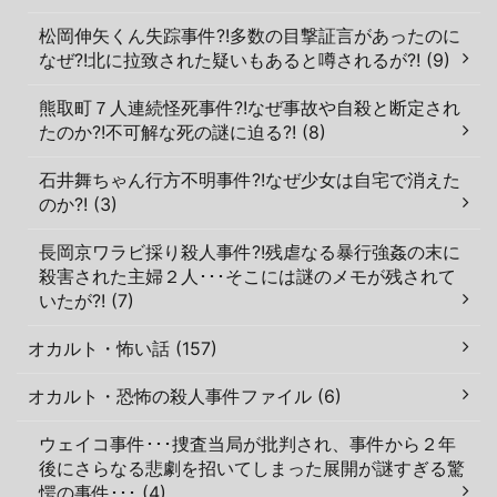
松岡伸矢くん失踪事件?!多数の目撃証言があったのに
なぜ?!北に拉致された疑いもあると噂されるが?! (9)
熊取町７人連続怪死事件?!なぜ事故や自殺と断定され
たのか?!不可解な死の謎に迫る?! (8)
石井舞ちゃん行方不明事件?!なぜ少女は自宅で消えた
のか?! (3)
長岡京ワラビ採り殺人事件?!残虐なる暴行強姦の末に
殺害された主婦２人･･･そこには謎のメモが残されて
いたが?! (7)
オカルト・怖い話 (157)
オカルト・恐怖の殺人事件ファイル (6)
ウェイコ事件･･･捜査当局が批判され、事件から２年
後にさらなる悲劇を招いてしまった展開が謎すぎる驚
愕の事件･･･ (4)