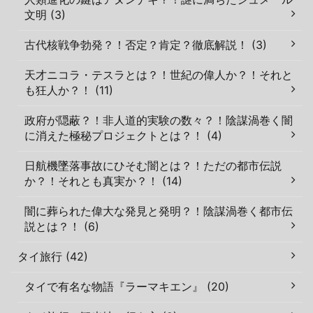
文明 (3)
古代核戦争勃発？！否定？肯定？徹底解説！ (3)
天才ニコラ・テスラとは？！世紀の偉人か？！それと
も狂人か？！ (11)
政府が隠蔽？！非人道的実験の数々？！陰謀渦巻く闇
に消えた極秘プロジェクトとは？！ (4)
日航機墜落事故にひそむ闇とは？！ただの都市伝説
か？！それとも真実か？！ (14)
闇に葬られた偉大な発見と発明？！陰謀渦巻く都市伝
説とは？！ (6)
タイ旅行 (42)
タイで有名な物語『ラーマキエン』 (20)