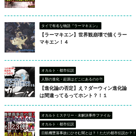
タイで有名な物語『ラーマキエン』
【ラーマキエン】世界観崩壊で描くラー
マキエン！４
オカルト・都市伝説
人類の進化・起源はどこにあるのか?!
【進化論の否定】え？ダーウィン進化論
は間違ってるってホント？！１
オカルトミステリー・未解決事件ファイル
オカルト・都市伝説
日航機墜落事故にひそむ闇とは？！ただの都市伝説か？！