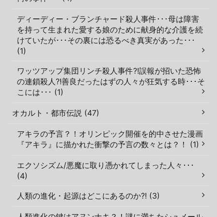
ディーディー・ブランチャード殺人事件･･･母は障害
を持って生まれた愛する娘のために献身的な介護を続
けていたが･･･その裏には恐るべき真実があった･･･
(1)
ワッツアップ集団リンチ殺人事件?!誤報が招いた恐怖
の連鎖殺人?!善良だったはずの人々が狂気する時･･･そ
こには･･･ (1)
オカルト・都市伝説 (47)
アキラの予言？！オリンピック開催を的中させた漫画
『アキラ』に描かれた衝撃の予言の数々とは？！ (1)
エクソシズム/悪魔に取り憑かれてしまった人々･･･
(4)
人類の進化・起源はどこにあるのか?! (3)
人類進化の鍵はアヌンナキ？！謎に満ちたシュメール