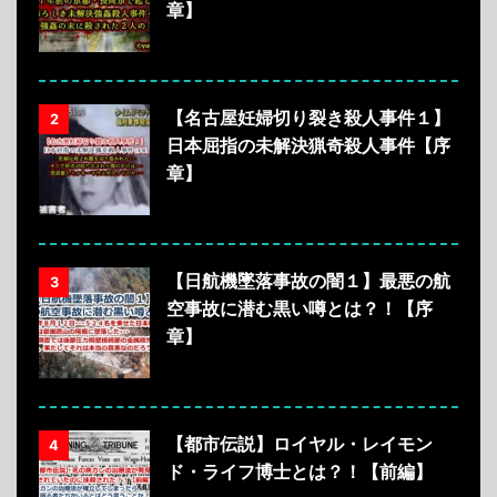
章】
【名古屋妊婦切り裂き殺人事件１】
2
日本屈指の未解決猟奇殺人事件【序
章】
【日航機墜落事故の闇１】最悪の航
3
空事故に潜む黒い噂とは？！【序
章】
【都市伝説】ロイヤル・レイモン
4
ド・ライフ博士とは？！【前編】