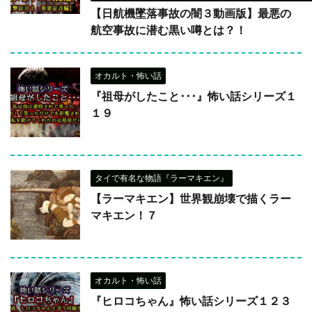
【日航機墜落事故の闇３動画版】最悪の
航空事故に潜む黒い噂とは？！
オカルト・怖い話
『祖母がしたこと･･･』怖い話シリーズ１
１９
タイで有名な物語『ラーマキエン』
【ラーマキエン】世界観崩壊で描くラー
マキエン！７
オカルト・怖い話
『ヒロコちゃん』怖い話シリーズ１２３