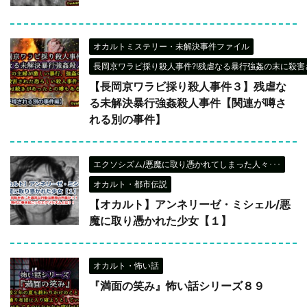
オカルトミステリー・未解決事件ファイル
長岡京ワラビ採り殺人事件?!残虐なる暴行強姦の末に殺害さ
【長岡京ワラビ採り殺人事件３】残虐な
る未解決暴行強姦殺人事件【関連が噂さ
れる別の事件】
エクソシズム/悪魔に取り憑かれてしまった人々･･･
オカルト・都市伝説
【オカルト】アンネリーゼ・ミシェル/悪
魔に取り憑かれた少女【１】
オカルト・怖い話
『満面の笑み』怖い話シリーズ８９