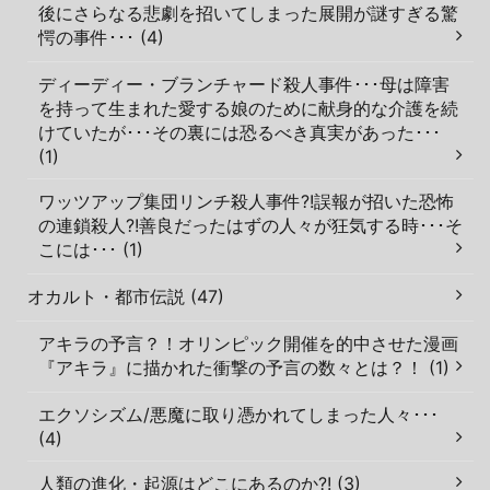
後にさらなる悲劇を招いてしまった展開が謎すぎる驚
愕の事件･･･ (4)
ディーディー・ブランチャード殺人事件･･･母は障害
を持って生まれた愛する娘のために献身的な介護を続
けていたが･･･その裏には恐るべき真実があった･･･
(1)
ワッツアップ集団リンチ殺人事件?!誤報が招いた恐怖
の連鎖殺人?!善良だったはずの人々が狂気する時･･･そ
こには･･･ (1)
オカルト・都市伝説 (47)
アキラの予言？！オリンピック開催を的中させた漫画
『アキラ』に描かれた衝撃の予言の数々とは？！ (1)
エクソシズム/悪魔に取り憑かれてしまった人々･･･
(4)
人類の進化・起源はどこにあるのか?! (3)