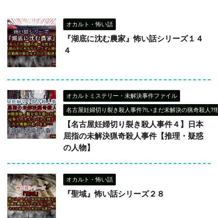
オカルト・怖い話
『湖底に沈む農家』怖い話シリーズ１４
４
オカルトミステリー・未解決事件ファイル
名古屋妊婦切り裂き殺人事件?!いまだ未解決の猟奇殺人?!
【名古屋妊婦切り裂き殺人事件４】日本
屈指の未解決猟奇殺人事件【推理・疑惑
の人物】
オカルト・怖い話
『聖域』怖い話シリーズ２８