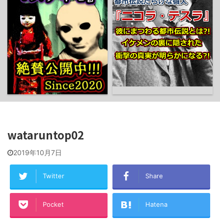
wataruntop02
2019年10月7日
Twitter
Share
Pocket
Hatena