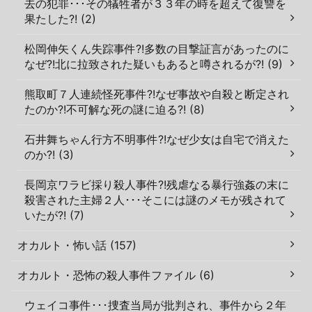
去の犯罪･･･その犠牲者が３３年の時を超えて復讐を
果たした?! (2)
松岡伸矢くん失踪事件?!多数の目撃証言があったのに
なぜ?!北に拉致された疑いもあると噂されるが?! (9)
熊取町７人連続怪死事件?!なぜ事故や自殺と断定され
たのか?!不可解な死の謎に迫る?! (8)
石井舞ちゃん行方不明事件?!なぜ少女は自宅で消えた
のか?! (3)
長岡京ワラビ採り殺人事件?!残虐なる暴行強姦の末に
殺害された主婦２人･･･そこには謎のメモが残されて
いたが?! (7)
オカルト・怖い話 (157)
オカルト・恐怖の殺人事件ファイル (6)
ウェイコ事件･･･捜査当局が批判され、事件から２年