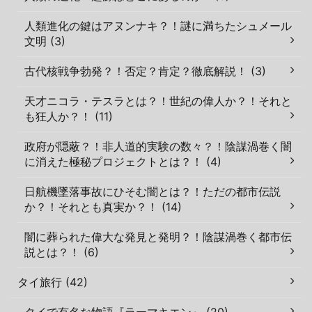
人類進化の鍵はアヌンナキ？！謎に満ちたシュメール
文明 (3)
古代核戦争勃発？！否定？肯定？徹底解説！ (3)
天才ニコラ・テスラとは？！世紀の偉人か？！それと
も狂人か？！ (11)
政府が隠蔽？！非人道的実験の数々？！陰謀渦巻く闇
に消えた極秘プロジェクトとは？！ (4)
日航機墜落事故にひそむ闇とは？！ただの都市伝説
か？！それとも真実か？！ (14)
闇に葬られた偉大な発見と発明？！陰謀渦巻く都市伝
説とは？！ (6)
タイ旅行 (42)
タイで有名な物語『ラーマキエン』 (20)