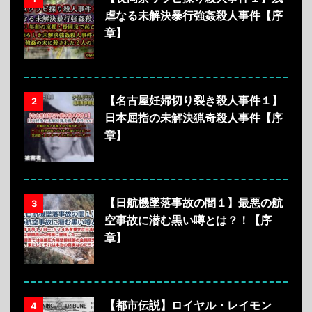
虐なる未解決暴行強姦殺人事件【序
章】
【名古屋妊婦切り裂き殺人事件１】
2
日本屈指の未解決猟奇殺人事件【序
章】
【日航機墜落事故の闇１】最悪の航
3
空事故に潜む黒い噂とは？！【序
章】
【都市伝説】ロイヤル・レイモン
4