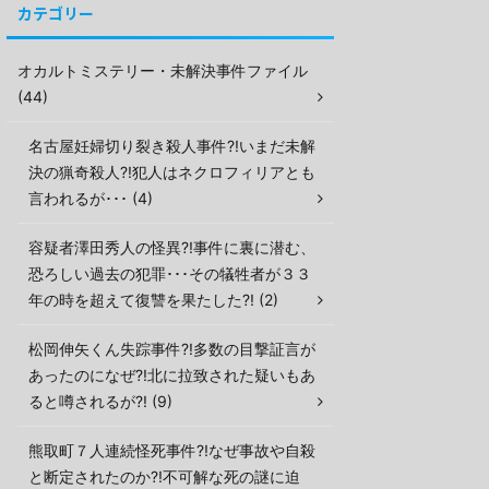
カテゴリー
オカルトミステリー・未解決事件ファイル
(44)
名古屋妊婦切り裂き殺人事件?!いまだ未解
決の猟奇殺人?!犯人はネクロフィリアとも
言われるが･･･ (4)
容疑者澤田秀人の怪異?!事件に裏に潜む、
恐ろしい過去の犯罪･･･その犠牲者が３３
年の時を超えて復讐を果たした?! (2)
松岡伸矢くん失踪事件?!多数の目撃証言が
あったのになぜ?!北に拉致された疑いもあ
ると噂されるが?! (9)
熊取町７人連続怪死事件?!なぜ事故や自殺
と断定されたのか?!不可解な死の謎に迫