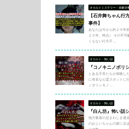
オカルトミステリー・未解決
【石井舞ちゃん行
事件】
あなたは今から約２９年前
２０年、時点） その不可解
くもない行方不 ...
オカルト・怖い話
『コノキニノボリ
とある不良たちが体験した
に有名な心霊スポットに行
ノボリシモノ ...
オカルト・怖い話
『白ん坊』怖い話
地方集落の忌まわしき過去に
のおじいちゃんの家に泊ま