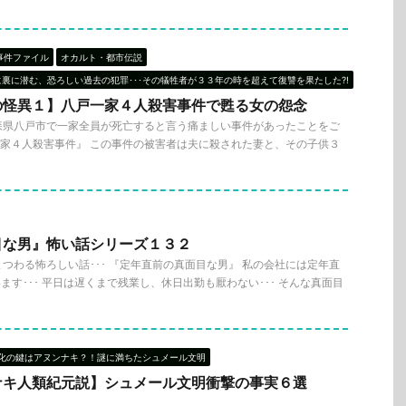
事件ファイル
オカルト・都市伝説
に裏に潜む、恐ろしい過去の犯罪･･･その犠牲者が３３年の時を超えて復讐を果たした?!
の怪異１】八戸一家４人殺害事件で甦る女の怨念
森県八戸市で一家全員が死亡すると言う痛ましい事件があったことをご
戸一家４人殺害事件』 この事件の被害者は夫に殺された妻と、その子供３
目な男』怖い話シリーズ１３２
つわる怖ろしい話･･･ 『定年直前の真面目な男』 私の会社には定年直
す･･･ 平日は遅くまで残業し、休日出勤も厭わない･･･ そんな真面目
化の鍵はアヌンナキ？！謎に満ちたシュメール文明
ナキ人類紀元説】シュメール文明衝撃の事実６選