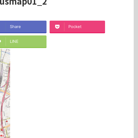
busmap01_2
Share
Pocket
LINE