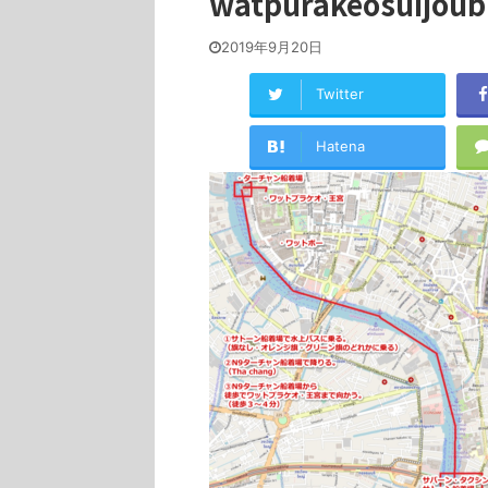
watpurakeosuijou
2019年9月20日
Twitter
Hatena