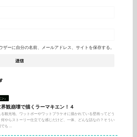
ウザーに自分の名前、メールアドレス、サイトを保存する。
す
エン』
世界観崩壊で描くラーマキエン！４
れる観光地、ワットポーやワットプラケオに描かれている壁画ってどう
？何やらストーリー仕立てな感じだけど、一体、どんな話なの？そうい
 ...