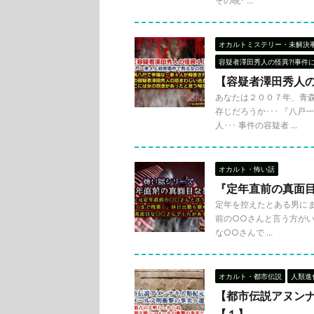
その晩･ ...
オカルトミステリー・未解決
容疑者澤田秀人の怪異?!事件
【容疑者澤田秀人
あなたは２００７年、青
存じだろうか･･･ 『八
人･･･ 事件の容疑者 ...
オカルト・怖い話
『定年直前の真面
定年を控えたとある男にま
前の○○さんと言う方がいま
な○○さんで ...
オカルト・都市伝説
人類進
【都市伝説アヌン
【１】