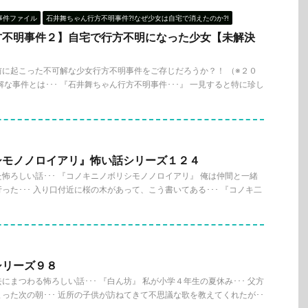
事件ファイル
石井舞ちゃん行方不明事件?!なぜ少女は自宅で消えたのか?!
方不明事件２】自宅で行方不明になった少女【未解決
に起こった不可解な少女行方不明事件をご存じだろうか？！ （※２０
な事件とは･･･ 『石井舞ちゃん行方不明事件･･･』 一見すると特に珍し
シモノノロイアリ』怖い話シリーズ１２４
怖ろしい話･･･ 『コノキニノボリシモノノロイアリ』 俺は仲間と一緒
った･･･ 入り口付近に桜の木があって、こう書いてある･･･ 『コノキ二
シリーズ９８
まつわる怖ろしい話･･･ 『白ん坊』 私が小学４年生の夏休み･･･ 父方
った次の朝･･･ 近所の子供が訪ねてきて不思議な歌を教えてくれたが･･