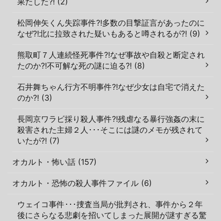
果たした?! (2)
松岡伸矢くん失踪事件?!多数の目撃証言があったのに
なぜ?!北に拉致された疑いもあると噂されるが?! (9)
熊取町７人連続怪死事件?!なぜ事故や自殺と断定され
たのか?!不可解な死の謎に迫る?! (8)
石井舞ちゃん行方不明事件?!なぜ少女は自宅で消えた
のか?! (3)
長岡京ワラビ採り殺人事件?!残虐なる暴行強姦の末に
殺害された主婦２人･･･そこには謎のメモが残されて
いたが?! (7)
オカルト・怖い話 (157)
オカルト・恐怖の殺人事件ファイル (6)
ウェイコ事件･･･捜査当局が批判され、事件から２年
後にさらなる悲劇を招いてしまった展開が謎すぎる驚