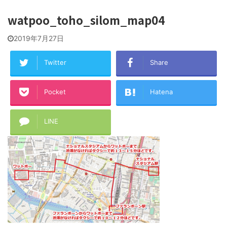
watpoo_toho_silom_map04
2019年7月27日
Twitter
Share
Pocket
Hatena
LINE