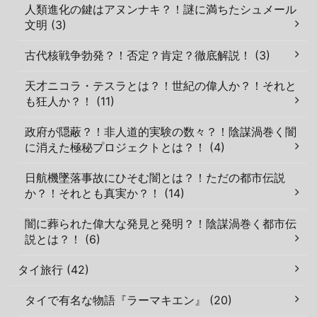
人類進化の鍵はアヌンナキ？！謎に満ちたシュメール
文明 (3)
古代核戦争勃発？！否定？肯定？徹底解説！ (3)
天才ニコラ・テスラとは？！世紀の偉人か？！それと
も狂人か？！ (11)
政府が隠蔽？！非人道的実験の数々？！陰謀渦巻く闇
に消えた極秘プロジェクトとは？！ (4)
日航機墜落事故にひそむ闇とは？！ただの都市伝説
か？！それとも真実か？！ (14)
闇に葬られた偉大な発見と発明？！陰謀渦巻く都市伝
説とは？！ (6)
タイ旅行 (42)
タイで有名な物語『ラーマキエン』 (20)