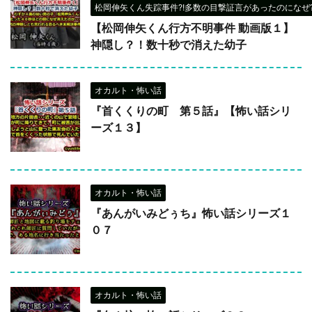
松岡伸矢くん失踪事件?!多数の目撃証言があったのになぜ?
【松岡伸矢くん行方不明事件 動画版１】
神隠し？！数十秒で消えた幼子
オカルト・怖い話
『首くくりの町 第５話』【怖い話シリ
ーズ１３】
オカルト・怖い話
『あんがいみどぅち』怖い話シリーズ１
０７
オカルト・怖い話