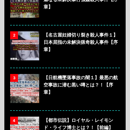
章】
【名古屋妊婦切り裂き殺人事件１】
2
日本屈指の未解決猟奇殺人事件【序
章】
【日航機墜落事故の闇１】最悪の航
3
空事故に潜む黒い噂とは？！【序
章】
【都市伝説】ロイヤル・レイモン
4
ド・ライフ博士とは？！【前編】