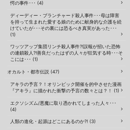
愕の事件･･･ (4)
ディーディー・ブランチャード殺人事件･･･母は障害
を持って生まれた愛する娘のために献身的な介護を続
けていたが･･･その裏には恐るべき真実があった･･･
(1)
ワッツアップ集団リンチ殺人事件?!誤報が招いた恐怖
の連鎖殺人?!善良だったはずの人々が狂気する時･･･そ
こには･･･ (1)
オカルト・都市伝説 (47)
アキラの予言？！オリンピック開催を的中させた漫画
『アキラ』に描かれた衝撃の予言の数々とは？！ (1)
エクソシズム/悪魔に取り憑かれてしまった人々･･･
(4)
人類の進化・起源はどこにあるのか?! (3)