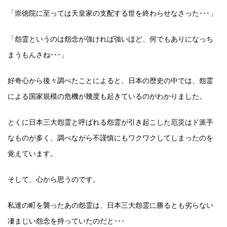
「崇徳院に至っては天皇家の支配する世を終わらせなさった･･･」
「怨霊というのは怨念が強ければ強いほど、何でもありになっち
まうもんさね･･･」
好奇心から後々調べたことによると、日本の歴史の中では、怨霊
による国家規模の危機が幾度も起きているのがわかりました。
とくに日本三大怨霊と呼ばれる怨霊が引き起こした厄災はド派手
なものが多く、調べながら不謹慎にもワクワクしてしまったのを
覚えています。
そして、心から思うのです。
私達の町を襲ったあの怨霊は、日本三大怨霊に勝るとも劣らない
凄まじい怨念を持っていたのだと･･･