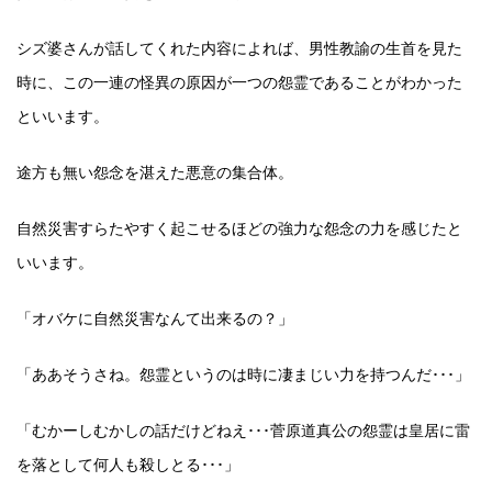
シズ婆さんが話してくれた内容によれば、男性教諭の生首を見た
時に、この一連の怪異の原因が一つの怨霊であることがわかった
といいます。
途方も無い怨念を湛えた悪意の集合体。
自然災害すらたやすく起こせるほどの強力な怨念の力を感じたと
いいます。
「オバケに自然災害なんて出来るの？」
「ああそうさね。怨霊というのは時に凄まじい力を持つんだ･･･」
「むかーしむかしの話だけどねえ･･･菅原道真公の怨霊は皇居に雷
を落として何人も殺しとる･･･」