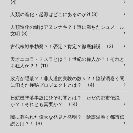
(4)
人類の進化・起源はどこにあるのか?! (3)
人類進化の鍵はアヌンナキ？！謎に満ちたシュメール
文明 (3)
古代核戦争勃発？！否定？肯定？徹底解説！ (3)
天才ニコラ・テスラとは？！世紀の偉人か？！それと
も狂人か？！ (11)
政府が隠蔽？！非人道的実験の数々？！陰謀渦巻く闇
に消えた極秘プロジェクトとは？！ (4)
日航機墜落事故にひそむ闇とは？！ただの都市伝説
か？！それとも真実か？！ (14)
闇に葬られた偉大な発見と発明？！陰謀渦巻く都市伝
説とは？！ (6)