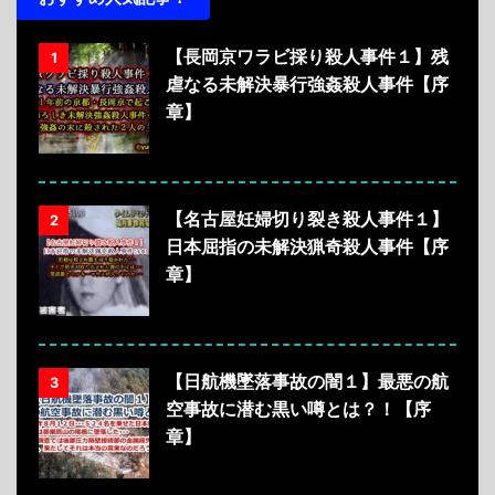
【長岡京ワラビ採り殺人事件１】残
1
虐なる未解決暴行強姦殺人事件【序
章】
【名古屋妊婦切り裂き殺人事件１】
2
日本屈指の未解決猟奇殺人事件【序
章】
【日航機墜落事故の闇１】最悪の航
3
空事故に潜む黒い噂とは？！【序
章】