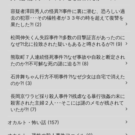
容疑者澤田秀人の怪異?!事件に裏に潜む、恐ろしい過
去の犯罪･･･その犠牲者が３３年の時を超えて復讐を
果たした?! (2)
松岡伸矢くん失踪事件?!多数の目撃証言があったのに
なぜ?!北に拉致された疑いもあると噂されるが?! (9)
熊取町７人連続怪死事件?!なぜ事故や自殺と断定され
たのか?!不可解な死の謎に迫る?! (8)
石井舞ちゃん行方不明事件?!なぜ少女は自宅で消えた
のか?! (3)
長岡京ワラビ採り殺人事件?!残虐なる暴行強姦の末に
殺害された主婦２人･･･そこには謎のメモが残されて
いたが?! (7)
オカルト・怖い話 (157)