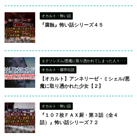
オカルト・怖い話
『腐蝕』怖い話シリーズ４５
エクソシズム/悪魔に取り憑かれてしまった人々･･･
オカルト・都市伝説
【オカルト】アンネリーゼ・ミシェル/悪
魔に取り憑かれた少女【２】
オカルト・怖い話
『１０７枚ＦＡＸ厨・第３話（全４
話）』怖い話シリーズ７２