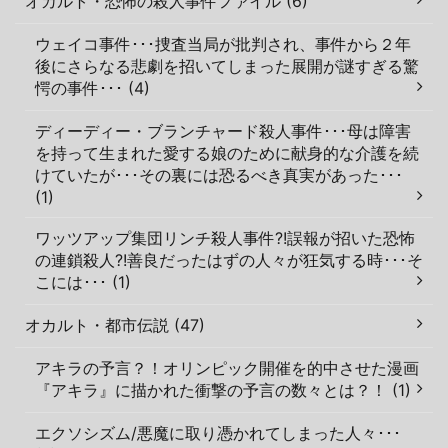
オカルト・恐怖の殺人事件ファイル (6)
ウェイコ事件･･･捜査当局が批判され、事件から２年
後にさらなる悲劇を招いてしまった展開が謎すぎる驚
愕の事件･･･ (4)
ディーディー・ブランチャード殺人事件･･･母は障害
を持って生まれた愛する娘のために献身的な介護を続
けていたが･･･その裏には恐るべき真実があった･･･
(1)
ワッツアップ集団リンチ殺人事件?!誤報が招いた恐怖
の連鎖殺人?!善良だったはずの人々が狂気する時･･･そ
こには･･･ (1)
オカルト・都市伝説 (47)
アキラの予言？！オリンピック開催を的中させた漫画
『アキラ』に描かれた衝撃の予言の数々とは？！ (1)
エクソシズム/悪魔に取り憑かれてしまった人々･･･