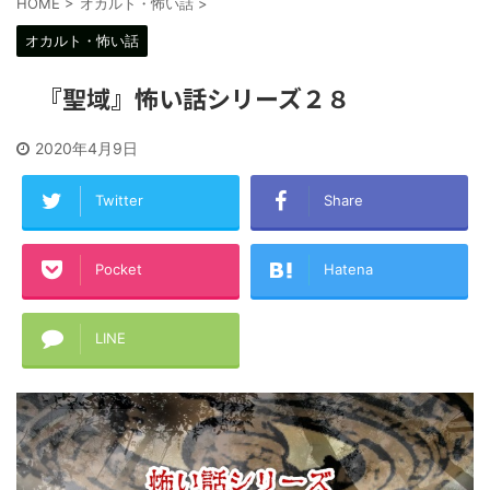
HOME
>
オカルト・怖い話
>
オカルト・怖い話
『聖域』怖い話シリーズ２８
2020年4月9日
Twitter
Share
Pocket
Hatena
LINE