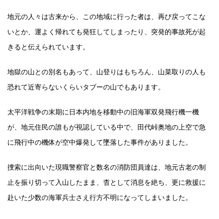
地元の人々は古来から、この地域に行った者は、再び戻ってこな
いとか、運よく帰れても発狂してしまったり、突発的事故死が起
きると伝えられています。
地獄の山との別名もあって、山登りはもちろん、山菜取りの人も
恐れて近寄らないくらいタブーの山でもあります。
太平洋戦争の末期に日本内地を移動中の旧海軍双発飛行機一機
が、地元住民の誰もが視認している中で、田代峠奥地の上空で急
に飛行中の機体が空中爆発して墜落した事件がありました。
捜索に出向いた現職警察官と数名の消防団員達は、地元古老の制
止を振り切って入山したまま、杳として消息を絶ち、更に救援に
赴いた少数の海軍兵士さえ行方不明になってしまいました。