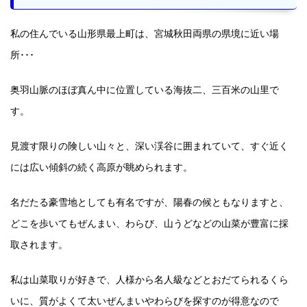
私の住んでいる山形県最上町は、宮城秋田両県の県境に近い場
所･･･
奥羽山脈のほぼ真ん中に位置している海抜二、三百米の山里で
す。
見渡す限りの険しい山々と、深い渓谷に囲まれていて、すぐ近く
には広い傾斜の続く高原が眺められます。
名だたる豪雪地としても有名ですが、陽春の候ともなりますと、
どこを歩いてもぜんまい、わらび、山うどなどの山菜が豊富に採
取されます。
私は山菜取りが好きで、人様から名人級などとおだてられるくら
いに、質がよくて太いぜんまいやわらびを探すのが得意なので