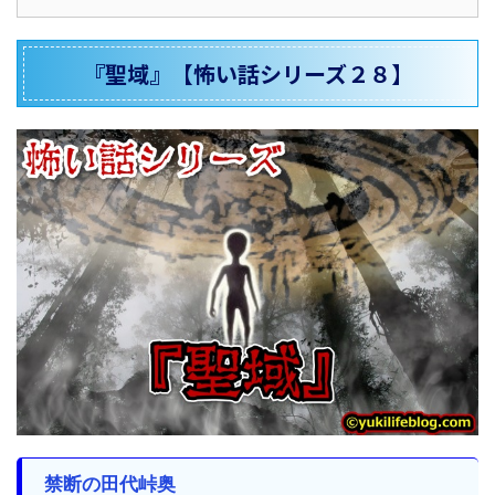
『聖域』【怖い話シリーズ２８】
禁断の田代峠奥