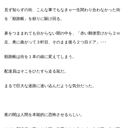
見ず知らずの街、こんな事でもなきゃ一生関わり合わなかった街
を「順路帳」を頼りに駆け回る。
鼻をつままれても分からない闇の中を、「赤い郵便受けから２ｍ
左、奥に曲がって３軒目、そのまま後ろ２つ目ドア」･･･
順路帳は街を１本の線に変えてしまう。
配達員はそこをひたすら走る鼠だ。
まるで巨大な迷路に迷い込んだような気分だった。
夜の闇は人間を本能的に恐怖させるらしい。