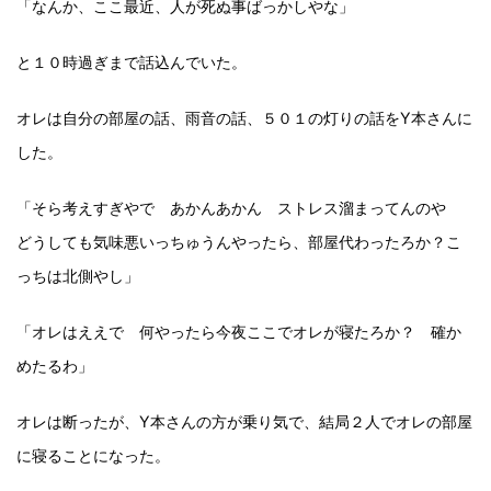
「なんか、ここ最近、人が死ぬ事ばっかしやな」
と１０時過ぎまで話込んでいた。
オレは自分の部屋の話、雨音の話、５０１の灯りの話をY本さんに
した。
「そら考えすぎやで あかんあかん ストレス溜まってんのや
どうしても気味悪いっちゅうんやったら、部屋代わったろか？こ
っちは北側やし」
「オレはええで 何やったら今夜ここでオレが寝たろか？ 確か
めたるわ」
オレは断ったが、Y本さんの方が乗り気で、結局２人でオレの部屋
に寝ることになった。