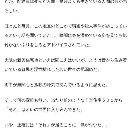
だが、配達員は死んだ人間＝幽霊よりも生きている人間の方が恐
ろしい。
ほとんど毎月、この地区のどこかで窃盗や殺人事件が起こってい
るという話を聞いていたし、暗闇に身を潜めている姿を見ても気
付かないふりをしろとアドバイスされていた。
大阪の新興住宅地といえば聞こえはいいが、ようは昔から住み着
いている貧民と浮世離れした若い世帯の肥溜めだ。
街中が無関心と孤独の冷気で沈んでいるように思えた。
そして何の変哲も無い、当たり前のようなＦ営住宅５０１から
「それ」はオレの世界に入り込んできた。
いや、正確には「それ」が居ることに「気が付いた」。