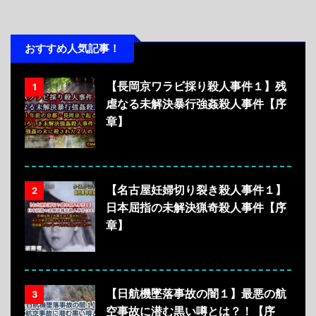
おすすめ人気記事！
【長岡京ワラビ採り殺人事件１】残
1
虐なる未解決暴行強姦殺人事件【序
章】
【名古屋妊婦切り裂き殺人事件１】
2
日本屈指の未解決猟奇殺人事件【序
章】
【日航機墜落事故の闇１】最悪の航
3
空事故に潜む黒い噂とは？！【序