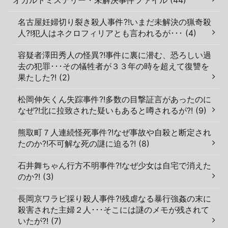
名古屋妊婦切り裂き殺人事件?!いまだ未解決の猟奇殺
人?!犯人はネクロフィリアとも言われるが･･･ (4)
容疑者澤田秀人の怪異?!事件に裏に潜む、恐ろしい過
去の犯罪･･･その犠牲者が３３年の時を超えて復讐を
果たした?! (2)
松岡伸矢くん失踪事件?!多数の目撃証言があったのに
なぜ?!北に拉致された疑いもあると噂されるが?! (9)
熊取町７人連続怪死事件?!なぜ事故や自殺と断定され
たのか?!不可解な死の謎に迫る?! (8)
石井舞ちゃん行方不明事件?!なぜ少女は自宅で消えた
のか?! (3)
長岡京ワラビ採り殺人事件?!残虐なる暴行強姦の末に
殺害された主婦２人･･･そこには謎のメモが残されて
いたが?! (7)