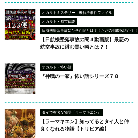
オカルトミステリー・未解決事件ファイル
オカルト・都市伝説
日航機墜落事故にひそむ闇とは？！ただの都市伝説か？！
【日航機墜落事故の闇４動画版】最悪の
航空事故に潜む黒い噂とは？！
オカルト・怖い話
『神職の一家』怖い話シリーズ７８
タイで有名な物語『ラーマキエン』
【ラーマキエン】知ってるとタイ人と仲
良くなれる物語【トリビア編】