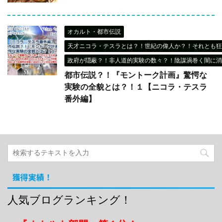
オカルト・都市伝説
天才ニコラ・テスラとは？！世紀の偉人か？！それとも狂
政府が隠蔽？！非人道的実験の数々？！陰謀渦巻く闇に消
都市伝説？！『モントーク計画』驚愕な
実験の全貌とは？！１【ニコラ・テスラ
番外編】
獲得実績！
人気ブログランキング！