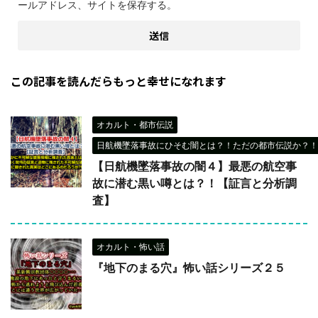
ールアドレス、サイトを保存する。
この記事を読んだらもっと幸せになれます
オカルト・都市伝説
日航機墜落事故にひそむ闇とは？！ただの都市伝説か？！
【日航機墜落事故の闇４】最悪の航空事
故に潜む黒い噂とは？！【証言と分析調
査】
オカルト・怖い話
『地下のまる穴』怖い話シリーズ２５