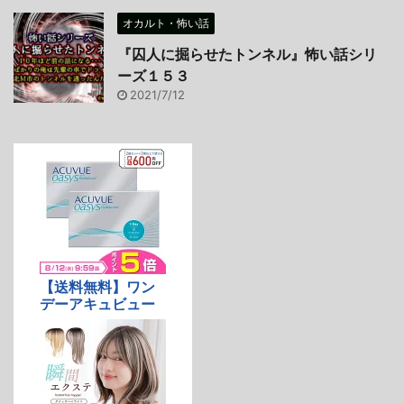
オカルト・怖い話
『囚人に掘らせたトンネル』怖い話シリ
ーズ１５３
2021/7/12