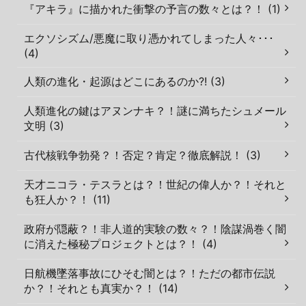
『アキラ』に描かれた衝撃の予言の数々とは？！ (1)
エクソシズム/悪魔に取り憑かれてしまった人々･･･
(4)
人類の進化・起源はどこにあるのか?! (3)
人類進化の鍵はアヌンナキ？！謎に満ちたシュメール
文明 (3)
古代核戦争勃発？！否定？肯定？徹底解説！ (3)
天才ニコラ・テスラとは？！世紀の偉人か？！それと
も狂人か？！ (11)
政府が隠蔽？！非人道的実験の数々？！陰謀渦巻く闇
に消えた極秘プロジェクトとは？！ (4)
日航機墜落事故にひそむ闇とは？！ただの都市伝説
か？！それとも真実か？！ (14)