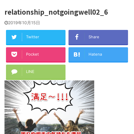
relationship_notgoingwell02_6
2019年10月15日
Twitter
Share
Pocket
Hatena
LINE