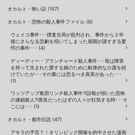
オカルト・怖い話 (157)
オカルト・恐怖の殺人事件ファイル (6)
ウェイコ事件･･･捜査当局が批判され、事件から２年
後にさらなる悲劇を招いてしまった展開が謎すぎる驚
愕の事件･･･ (4)
ディーディー・ブランチャード殺人事件･･･母は障害
を持って生まれた愛する娘のために献身的な介護を続
けていたが･･･その裏には恐るべき真実があった･･･
(1)
ワッツアップ集団リンチ殺人事件?!誤報が招いた恐怖
の連鎖殺人?!善良だったはずの人々が狂気する時･･･そ
こには･･･ (1)
オカルト・都市伝説 (47)
アキラの予言？！オリンピック開催を的中させた漫画