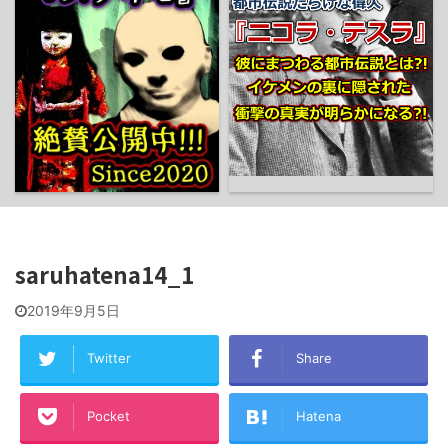
saruhatena14_1
2019年9月5日
Twitter
Share
Pocket
Hatena