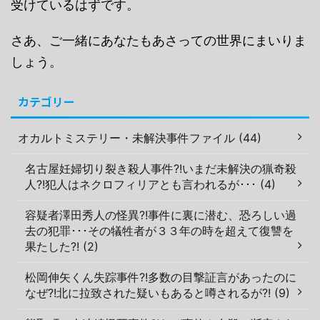
受けているはずです。
さあ、ご一緒にあなたもあさっての世界にまいりま
しょう。
カテゴリー
オカルトミステリー・未解決事件ファイル (44)
名古屋妊婦切り裂き殺人事件?!いまだ未解決の猟奇殺
人?!犯人はネクロフィリアとも言われるが･･･ (4)
容疑者澤田秀人の怪異?!事件に裏に潜む、恐ろしい過
去の犯罪･･･その犠牲者が３３年の時を超えて復讐を
果たした?! (2)
松岡伸矢くん失踪事件?!多数の目撃証言があったのに
なぜ?!北に拉致された疑いもあると噂されるが?! (9)