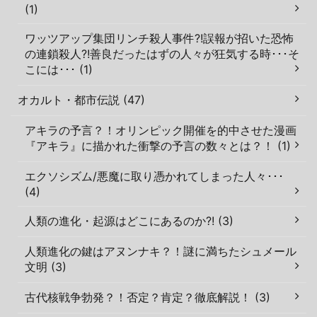
(1)
ワッツアップ集団リンチ殺人事件?!誤報が招いた恐怖
の連鎖殺人?!善良だったはずの人々が狂気する時･･･そ
こには･･･ (1)
オカルト・都市伝説 (47)
アキラの予言？！オリンピック開催を的中させた漫画
『アキラ』に描かれた衝撃の予言の数々とは？！ (1)
エクソシズム/悪魔に取り憑かれてしまった人々･･･
(4)
人類の進化・起源はどこにあるのか?! (3)
人類進化の鍵はアヌンナキ？！謎に満ちたシュメール
文明 (3)
古代核戦争勃発？！否定？肯定？徹底解説！ (3)