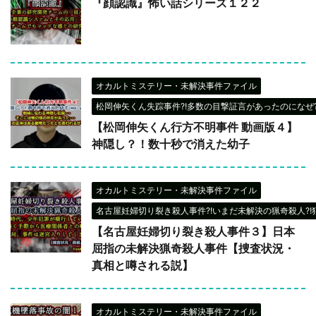
『顔認識』怖い話シリーズ１２２
オカルトミステリー・未解決事件ファイル
松岡伸矢くん失踪事件?!多数の目撃証言があったのになぜ?
【松岡伸矢くん行方不明事件 動画版４】
神隠し？！数十秒で消えた幼子
オカルトミステリー・未解決事件ファイル
名古屋妊婦切り裂き殺人事件?!いまだ未解決の猟奇殺人?!
【名古屋妊婦切り裂き殺人事件３】日本
屈指の未解決猟奇殺人事件【捜査状況・
真相と噂される説】
オカルトミステリー・未解決事件ファイル