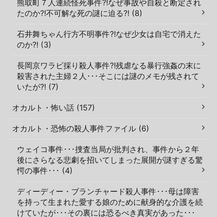
熊取町７人連続怪死事件?!なぜ事故や自殺と断定され
たのか?!不可解な死の謎に迫る?! (8)
石井舞ちゃん行方不明事件?!なぜ少女は自宅で消えた
のか?! (3)
長岡京ワラビ採り殺人事件?!残虐なる暴行強姦の末に
殺害された主婦２人･･･そこには謎のメモが残されて
いたが?! (7)
オカルト・怖い話 (157)
オカルト・恐怖の殺人事件ファイル (6)
ウェイコ事件･･･捜査当局が批判され、事件から２年
後にさらなる悲劇を招いてしまった展開が謎すぎる驚
愕の事件･･･ (4)
ディーディー・ブランチャード殺人事件･･･母は障害
を持って生まれた愛する娘のために献身的な介護を続
けていたが･･･その裏には恐るべき真実があった･･･