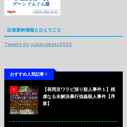
記事更新情報とひとりごと
Tweets by yukikyabetu5555
おすすめ人気記事！
【長岡京ワラビ採り殺人事件１】残
1
虐なる未解決暴行強姦殺人事件【序
章】