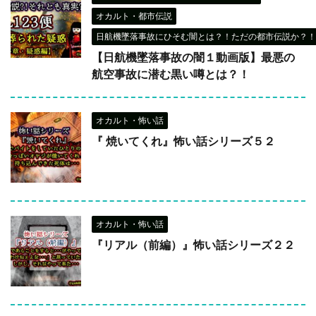
オカルト・都市伝説
日航機墜落事故にひそむ闇とは？！ただの都市伝説か？！
【日航機墜落事故の闇１動画版】最悪の
航空事故に潜む黒い噂とは？！
オカルト・怖い話
『 焼いてくれ』怖い話シリーズ５２
オカルト・怖い話
『リアル（前編）』怖い話シリーズ２２