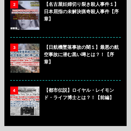
【名古屋妊婦切り裂き殺人事件１】
2
日本屈指の未解決猟奇殺人事件【序
章】
【日航機墜落事故の闇１】最悪の航
3
空事故に潜む黒い噂とは？！【序
章】
【都市伝説】ロイヤル・レイモン
4
ド・ライフ博士とは？！【前編】