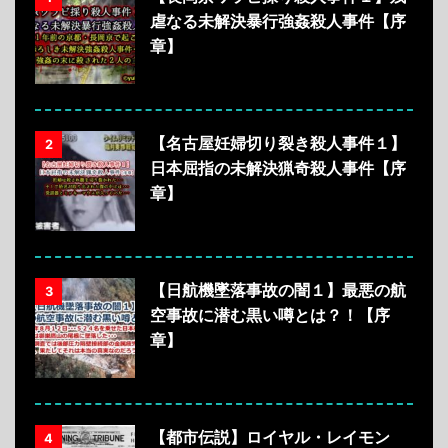
虐なる未解決暴行強姦殺人事件【序
章】
【名古屋妊婦切り裂き殺人事件１】
2
日本屈指の未解決猟奇殺人事件【序
章】
【日航機墜落事故の闇１】最悪の航
3
空事故に潜む黒い噂とは？！【序
章】
【都市伝説】ロイヤル・レイモン
4