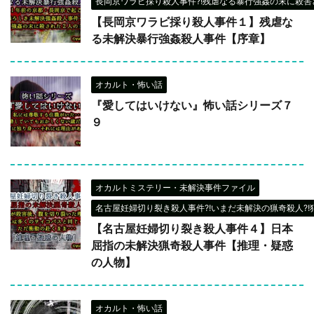
長岡京ワラビ採り殺人事件?!残虐なる暴行強姦の末に殺害さ
【長岡京ワラビ採り殺人事件１】残虐な
る未解決暴行強姦殺人事件【序章】
オカルト・怖い話
『愛してはいけない』怖い話シリーズ７
９
オカルトミステリー・未解決事件ファイル
名古屋妊婦切り裂き殺人事件?!いまだ未解決の猟奇殺人?!
【名古屋妊婦切り裂き殺人事件４】日本
屈指の未解決猟奇殺人事件【推理・疑惑
の人物】
オカルト・怖い話