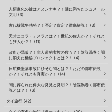
人類進化の鍵はアヌンナキ？！謎に満ちたシュメール
文明 (3)
古代核戦争勃発？！否定？肯定？徹底解説！ (3)
天才ニコラ・テスラとは？！世紀の偉人か？！それと
も狂人か？！ (11)
政府が隠蔽？！非人道的実験の数々？！陰謀渦巻く闇
に消えた極秘プロジェクトとは？！ (4)
日航機墜落事故にひそむ闇とは？！ただの都市伝説
か？！それとも真実か？！ (14)
闇に葬られた偉大な発見と発明？！陰謀渦巻く都市伝
説とは？！ (6)
タイ旅行 (42)
タイで有名な物語『ラーマキエン』 (20)