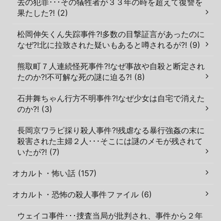
去の犯罪･･･その犠牲者が３３年の時を超えて復讐を
果たした?! (2)
松岡伸矢くん失踪事件?!多数の目撃証言があったのに
なぜ?!北に拉致された疑いもあると噂されるが?! (9)
熊取町７人連続怪死事件?!なぜ事故や自殺と断定され
たのか?!不可解な死の謎に迫る?! (8)
石井舞ちゃん行方不明事件?!なぜ少女は自宅で消えた
のか?! (3)
長岡京ワラビ採り殺人事件?!残虐なる暴行強姦の末に
殺害された主婦２人･･･そこには謎のメモが残されて
いたが?! (7)
オカルト・怖い話 (157)
オカルト・恐怖の殺人事件ファイル (6)
ウェイコ事件･･･捜査当局が批判され、事件から２年