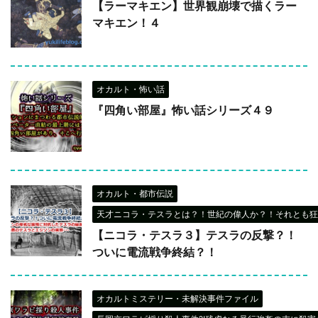
【ラーマキエン】世界観崩壊で描くラー
マキエン！４
オカルト・怖い話
『四角い部屋』怖い話シリーズ４９
オカルト・都市伝説
天才ニコラ・テスラとは？！世紀の偉人か？！それとも狂
【ニコラ・テスラ３】テスラの反撃？！
ついに電流戦争終結？！
オカルトミステリー・未解決事件ファイル