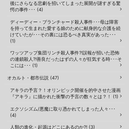
後にさらなる悲劇を招いてしまった展開が謎すぎる驚
愕の事件･･･ (4)
ディーディー・ブランチャード殺人事件･･･母は障害
を持って生まれた愛する娘のために献身的な介護を続
けていたが･･･その裏には恐るべき真実があった･･･
(1)
ワッツアップ集団リンチ殺人事件?!誤報が招いた恐怖
の連鎖殺人?!善良だったはずの人々が狂気する時･･･そ
こには･･･ (1)
オカルト・都市伝説 (47)
アキラの予言？！オリンピック開催を的中させた漫画
『アキラ』に描かれた衝撃の予言の数々とは？！ (1)
エクソシズム/悪魔に取り憑かれてしまった人々･･･
(4)
人類の進化・起源はどこにあるのか?! (3)