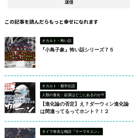
この記事を読んだらもっと幸せになれます
オカルト・怖い話
『小鳥子象』怖い話シリーズ７５
オカルト・都市伝説
人類の進化・起源はどこにあるのか?!
【進化論の否定】え？ダーウィン進化論
は間違ってるってホント？！２
タイで有名な物語『ラーマキエン』