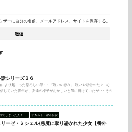
ウザーに自分の名前、メールアドレス、サイトを保存する。
す
い話シリーズ２６
により起こった恐ろしい話･･･ 『呪いの存在』 呪いや怨念のたぐいな
そう信じていた青年が、友達の様子がおかしいと気に掛けていたが･･･ その
れてしまった人々･･･
オカルト・都市伝説
ネリーゼ・ミシェル/悪魔に取り憑かれた少女【番外