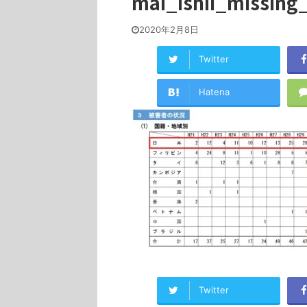
mai_ishii_missing
2020年2月8日
Twitter
Hatena
Twitter