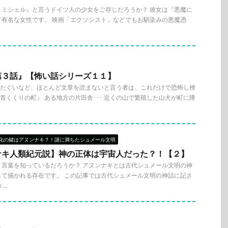
・ミシェル』と言うドイツ人の少女をご存じだろうか？ 彼女は『悪魔に
て有名な女性です。 映画「エクソシスト」などでもお馴染みの悪魔憑
第３話』【怖い話シリーズ１１】
説のたぐいなど、ほとんど文章を読まないと言う者は、これだけで恐怖し挫
『首くくりの町』 ある地方の片田舎･･･ 近くの山で繁殖した山犬が町に降
化の鍵はアヌンナキ？！謎に満ちたシュメール文明
ナキ人類紀元説】神の正体は宇宙人だった？！【２】
う言葉を知っているだろうか？ アヌンナキとは古代シュメール文明の神
して描かれる存在です。 この記事では古代シュメール文明の神話に記さ
..