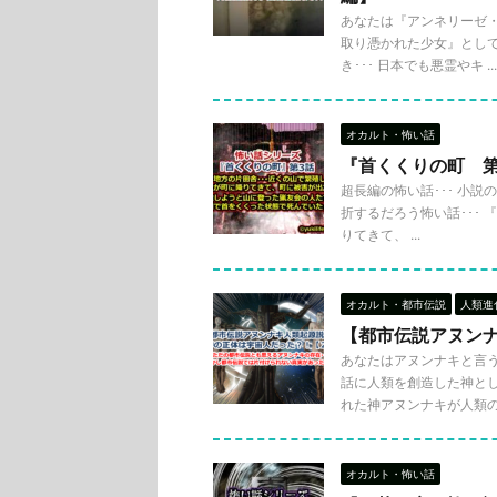
あなたは『アンネリーゼ
取り憑かれた少女』とし
き･･･ 日本でも悪霊やキ ...
オカルト・怖い話
『首くくりの町 
超長編の怖い話･･･ 小
折するだろう怖い話･･･ 
りてきて、 ...
オカルト・都市伝説
人類進
【都市伝説アヌン
あなたはアヌンナキと言
話に人類を創造した神と
れた神アヌンナキが人類の .
オカルト・怖い話