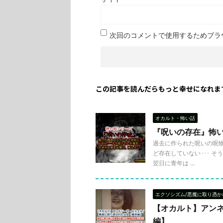
次回のコメントで使用するためブラ
この記事を読んだらもっと幸せになれま
オカルト・怖い話
『呪いの存在』怖
過去に作られた呪いの呪物
ど存在していない･･･ 
翌日に青年は ...
エクソシズム/悪魔に取り憑か
【オカルト】アン
編】