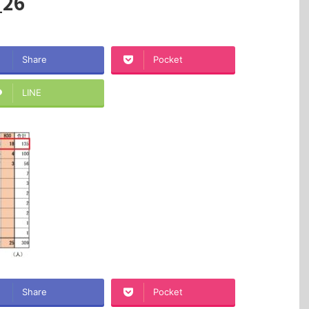
_26
Share
Pocket
LINE
Share
Pocket