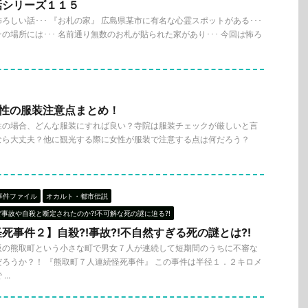
話シリーズ１１５
ろしい話･･･ 『お札の家』 広島県某市に有名な心霊スポットがある･･･
の場所には･･･ 名前通り無数のお札が貼られた家があり･･･ 今回は怖ろ
女性の服装注意点まとめ！
性の場合、どんな服装にすれば良い？寺院は服装チェックが厳しいと言
なら大丈夫？他に観光する際に女性が服装で注意する点は何だろう？
事件ファイル
オカルト・都市伝説
ぜ事故や自殺と断定されたのか?!不可解な死の謎に迫る?!
死事件２】自殺?!事故?!不自然すぎる死の謎とは?!
阪の熊取町という小さな町で男女７人が連続して短期間のうちに不審な
ろうか？！ 『熊取町７人連続怪死事件』 この事件は半径１．２キロメ
..