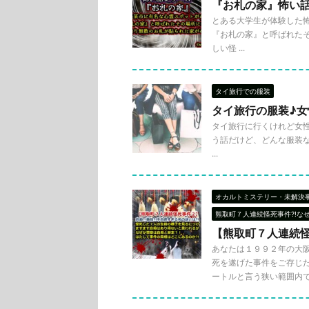
『お札の家』怖い
とある大学生が体験した怖
『お札の家』と呼ばれたそ
しい怪 ...
タイ旅行での服装
タイ旅行の服装♪
タイ旅行に行くけれど女
う話だけど、どんな服装
...
オカルトミステリー・未解決
熊取町７人連続怪死事件?!な
【熊取町７人連続怪
あなたは１９９２年の大
死を遂げた事件をご存じだ
ートルと言う狭い範囲内で .