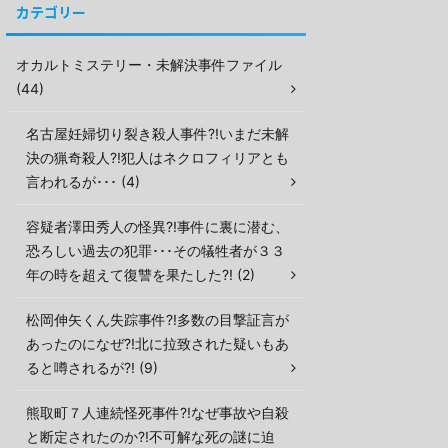
カテゴリー
オカルトミステリー・未解決事件ファイル
(44)
名古屋妊婦切り裂き殺人事件?!いまだ未解
決の猟奇殺人?!犯人はネクロフィリアとも
言われるが･･･ (4)
容疑者澤田秀人の怪異?!事件に裏に潜む、
恐ろしい過去の犯罪･･･その犠牲者が３３
年の時を超えて復讐を果たした?! (2)
松岡伸矢くん失踪事件?!多数の目撃証言が
あったのになぜ?!北に拉致された疑いもあ
ると噂されるが?! (9)
熊取町７人連続怪死事件?!なぜ事故や自殺
と断定されたのか?!不可解な死の謎に迫