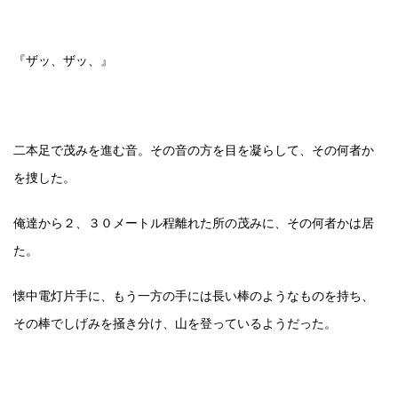
『ザッ、ザッ、』
二本足で茂みを進む音。その音の方を目を凝らして、その何者か
を捜した。
俺達から２、３０メートル程離れた所の茂みに、その何者かは居
た。
懐中電灯片手に、もう一方の手には長い棒のようなものを持ち、
その棒でしげみを掻き分け、山を登っているようだった。