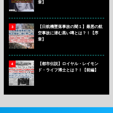
章】
【日航機墜落事故の闇１】最悪の航
3
空事故に潜む黒い噂とは？！【序
章】
【都市伝説】ロイヤル・レイモン
4
ド・ライフ博士とは？！【前編】