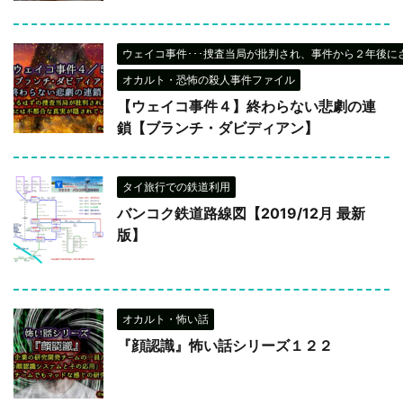
ウェイコ事件･･･捜査当局が批判され、事件から２年後に
オカルト・恐怖の殺人事件ファイル
【ウェイコ事件４】終わらない悲劇の連
鎖【ブランチ・ダビディアン】
タイ旅行での鉄道利用
バンコク鉄道路線図【2019/12月 最新
版】
オカルト・怖い話
『顔認識』怖い話シリーズ１２２