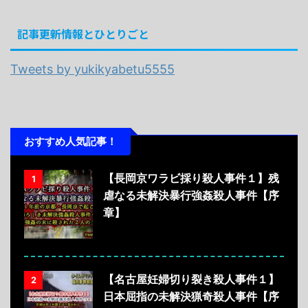
記事更新情報とひとりごと
Tweets by yukikyabetu5555
おすすめ人気記事！
【長岡京ワラビ採り殺人事件１】残
1
虐なる未解決暴行強姦殺人事件【序
章】
【名古屋妊婦切り裂き殺人事件１】
2
日本屈指の未解決猟奇殺人事件【序