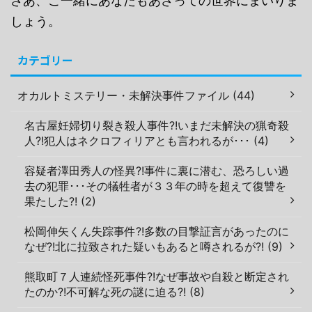
さあ、ご一緒にあなたもあさっての世界にまいりま
しょう。
カテゴリー
オカルトミステリー・未解決事件ファイル (44)
名古屋妊婦切り裂き殺人事件?!いまだ未解決の猟奇殺
人?!犯人はネクロフィリアとも言われるが･･･ (4)
容疑者澤田秀人の怪異?!事件に裏に潜む、恐ろしい過
去の犯罪･･･その犠牲者が３３年の時を超えて復讐を
果たした?! (2)
松岡伸矢くん失踪事件?!多数の目撃証言があったのに
なぜ?!北に拉致された疑いもあると噂されるが?! (9)
熊取町７人連続怪死事件?!なぜ事故や自殺と断定され
たのか?!不可解な死の謎に迫る?! (8)