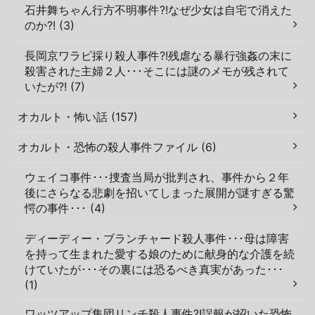
石井舞ちゃん行方不明事件?!なぜ少女は自宅で消えた
のか?! (3)
長岡京ワラビ採り殺人事件?!残虐なる暴行強姦の末に
殺害された主婦２人･･･そこには謎のメモが残されて
いたが?! (7)
オカルト・怖い話 (157)
オカルト・恐怖の殺人事件ファイル (6)
ウェイコ事件･･･捜査当局が批判され、事件から２年
後にさらなる悲劇を招いてしまった展開が謎すぎる驚
愕の事件･･･ (4)
ディーディー・ブランチャード殺人事件･･･母は障害
を持って生まれた愛する娘のために献身的な介護を続
けていたが･･･その裏には恐るべき真実があった･･･
(1)
ワッツアップ集団リンチ殺人事件?!誤報が招いた恐怖