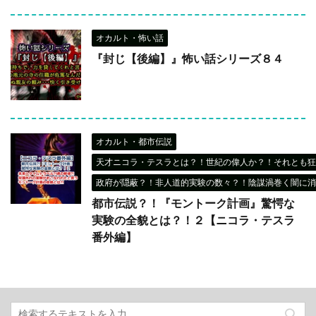
オカルト・怖い話
『封じ【後編】』怖い話シリーズ８４
オカルト・都市伝説
天才ニコラ・テスラとは？！世紀の偉人か？！それとも狂
政府が隠蔽？！非人道的実験の数々？！陰謀渦巻く闇に消
都市伝説？！『モントーク計画』驚愕な
実験の全貌とは？！２【ニコラ・テスラ
番外編】