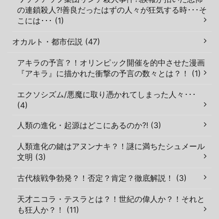
の連鎖殺人?!善良だったはずの人々が狂気する時･･･そ
こには･･･ (1)
オカルト・都市伝説 (47)
アキラの予言？！オリンピック開催を的中させた漫画
『アキラ』に描かれた衝撃の予言の数々とは？！ (1)
エクソシズム/悪魔に取り憑かれてしまった人々･･･
(4)
人類の進化・起源はどこにあるのか?! (3)
人類進化の鍵はアヌンナキ？！謎に満ちたシュメール
文明 (3)
古代核戦争勃発？！否定？肯定？徹底解説！ (3)
天才ニコラ・テスラとは？！世紀の偉人か？！それと
も狂人か？！ (11)