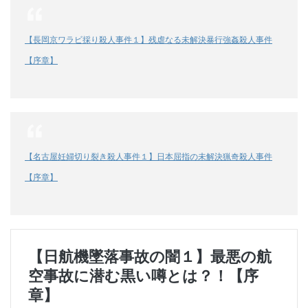
【長岡京ワラビ採り殺人事件１】残虐なる未解決暴行強姦殺人事件
【序章】
【名古屋妊婦切り裂き殺人事件１】日本屈指の未解決猟奇殺人事件
【序章】