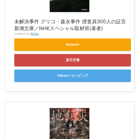
未解決事件 グリコ・森永事件 捜査員300人の証言
新潮文庫／NHKスペシャル取材班(著者)
created by
Rinker
Amazon
楽天市場
Yahooショッピング