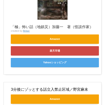
「極」怖い話（地鎮災）加藤一 著（怪談作家）
created by
Rinker
Amazon
楽天市場
Yahooショッピング
3分後にゾッとする話立入禁止区域／野宮麻未
Amazon