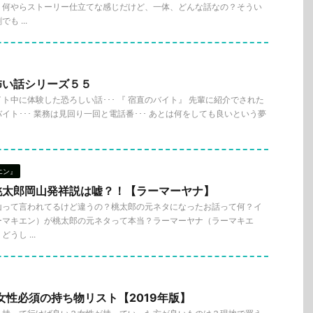
？何やらストーリー仕立てな感じだけど、一体、どんな話なの？そうい
 ...
怖い話シリーズ５５
ト中に体験した恐ろしい話･･･ 『 宿直のバイト』 先輩に紹介でされた
イト･･･ 業務は見回り一回と電話番･･･ あとは何をしても良いという夢
エン』
桃太郎岡山発祥説は嘘？！【ラーマーヤナ】
山って言われてるけど違うの？桃太郎の元ネタになったお話って何？イ
ーマキエン）が桃太郎の元ネタって本当？ラーマーヤナ（ラーマキエ
うし ...
女性必須の持ち物リスト【2019年版】