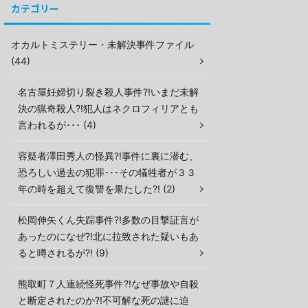
カテゴリー
オカルトミステリー・未解決事件ファイル
(44)
名古屋妊婦切り裂き殺人事件?!いまだ未解
決の猟奇殺人?!犯人はネクロフィリアとも
言われるが･･･ (4)
容疑者澤田秀人の怪異?!事件に裏に潜む、
恐ろしい過去の犯罪･･･その犠牲者が３３
年の時を超えて復讐を果たした?! (2)
松岡伸矢くん失踪事件?!多数の目撃証言が
あったのになぜ?!北に拉致された疑いもあ
ると噂されるが?! (9)
熊取町７人連続怪死事件?!なぜ事故や自殺
と断定されたのか?!不可解な死の謎に迫