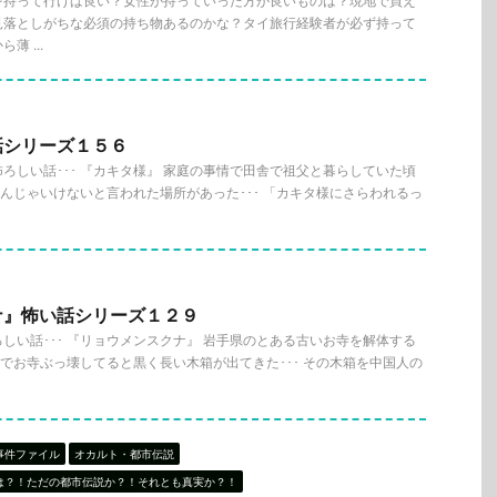
を持って行けば良い？女性が持っていった方が良いものは？現地で買え
見落としがちな必須の持ち物あるのかな？タイ旅行経験者が必ず持って
 ...
話シリーズ１５６
ろしい話･･･ 『カキタ様』 家庭の事情で田舎で祖父と暮らしていた頃
に遊んじゃいけないと言われた場所があった･･･ 「カキタ様にさらわれるっ
ナ』怖い話シリーズ１２９
しい話･･･ 『リョウメンスクナ』 岩手県のとある古いお寺を解体する
 んでお寺ぶっ壊してると黒く長い木箱が出てきた･･･ その木箱を中国人の
事件ファイル
オカルト・都市伝説
は？！ただの都市伝説か？！それとも真実か？！