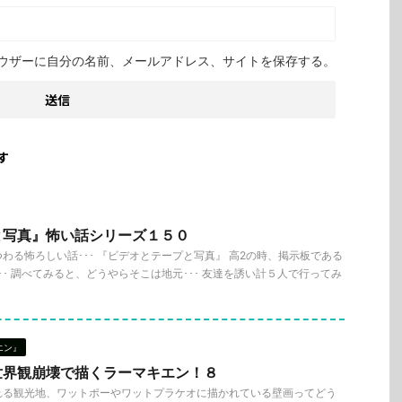
ウザーに自分の名前、メールアドレス、サイトを保存する。
す
と写真』怖い話シリーズ１５０
わる怖ろしい話･･･ 『ビデオとテープと写真』 高2の時、掲示板である
･･ 調べてみると、どうやらそこは地元･･･ 友達を誘い計５人で行ってみ
エン』
世界観崩壊で描くラーマキエン！８
れる観光地、ワットポーやワットプラケオに描かれている壁画ってどう