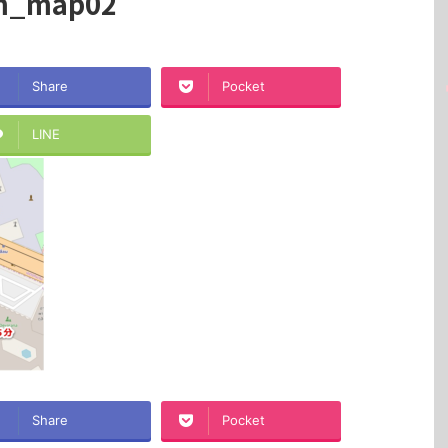
om_map02
Share
Pocket
LINE
Share
Pocket