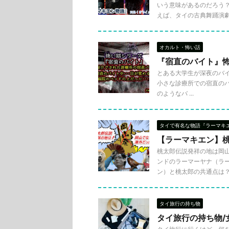
いう意味があるのだろう
えば、タイの古典舞踊演劇でも
オカルト・怖い話
『宿直のバイト』
とある大学生が深夜のバイ
小さな診療所での宿直のバ
のようなバ ...
タイで有名な物語『ラーマキ
【ラーマキエン】
桃太郎伝説発祥の地は岡
ンドのラーマーヤナ（ラ
ン）と桃太郎の共通点は？ど
タイ旅行の持ち物
タイ旅行の持ち物/