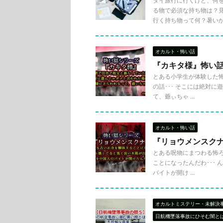
タイ旅行に行くけど、何
る物で必須な持ち物は？
行く持ち物って何？暑いから薄
オカルト・怖い話
『カキタ様』怖い
とある小学生が体験した怖
の話･･･ そこには絶対
て、爺ぃちゃ ...
オカルト・怖い話
『リョウメンスク
とある呪物にまつわる怖ろ
ことになったんだわ･･･
バイトが開け ...
オカルトミステリー・未解決
日航機墜落事故にひそむ闇と