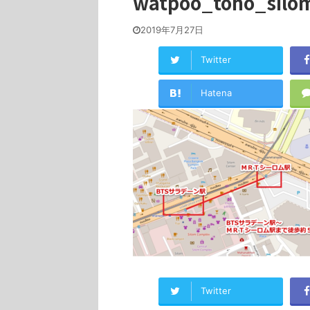
watpoo_toho_sil
2019年7月27日
Twitter
Hatena
Twitter