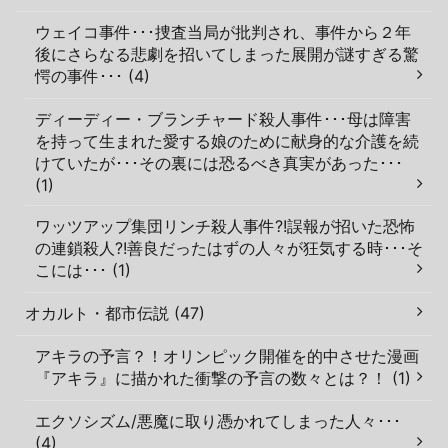
ウェイコ事件･･･捜査当局が批判され、事件から２年
後にさらなる悲劇を招いてしまった展開が謎すぎる驚
愕の事件･･･ (4)
ディーディー・ブランチャード殺人事件･･･母は障害
を持って生まれた愛する娘のために献身的な介護を続
けていたが･･･その裏には恐るべき真実があった･･･
(1)
ワッツアップ集団リンチ殺人事件?!誤報が招いた恐怖
の連鎖殺人?!善良だったはずの人々が狂気する時･･･そ
こには･･･ (1)
オカルト・都市伝説 (47)
アキラの予言？！オリンピック開催を的中させた漫画
『アキラ』に描かれた衝撃の予言の数々とは？！ (1)
エクソシズム/悪魔に取り憑かれてしまった人々･･･
(4)