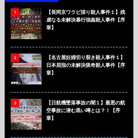
【長岡京ワラビ採り殺人事件１】残
1
虐なる未解決暴行強姦殺人事件【序
章】
【名古屋妊婦切り裂き殺人事件１】
2
日本屈指の未解決猟奇殺人事件【序
章】
【日航機墜落事故の闇１】最悪の航
3
空事故に潜む黒い噂とは？！【序
章】