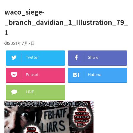
waco_siege-
_branch_davidian_1_Illustration_79_
1
2021年7月7日
Twitter
Share
Pocket
Hatena
LINE