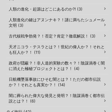
人類の進化・起源はどこにあるのか?! (3)
人類進化の鍵はアヌンナキ？！謎に満ちたシュメール
文明 (3)
古代核戦争勃発？！否定？肯定？徹底解説！ (3)
天才ニコラ・テスラとは？！世紀の偉人か？！それと
も狂人か？！ (11)
政府が隠蔽？！非人道的実験の数々？！陰謀渦巻く闇
に消えた極秘プロジェクトとは？！ (4)
日航機墜落事故にひそむ闇とは？！ただの都市伝説
か？！それとも真実か？！ (14)
闇に葬られた偉大な発見と発明？！陰謀渦巻く都市伝
説とは？！ (6)
タイ旅行 (42)