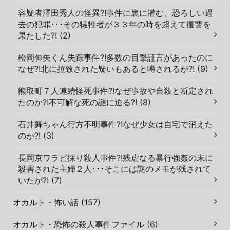
容疑者澤田秀人の怪異?!事件に裏に潜む、恐ろしい過
去の犯罪･･･その犠牲者が３３年の時を超えて復讐を
果たした?! (2)
松岡伸矢くん失踪事件?!多数の目撃証言があったのに
なぜ?!北に拉致された疑いもあると噂されるが?! (9)
熊取町７人連続怪死事件?!なぜ事故や自殺と断定され
たのか?!不可解な死の謎に迫る?! (8)
石井舞ちゃん行方不明事件?!なぜ少女は自宅で消えた
のか?! (3)
長岡京ワラビ採り殺人事件?!残虐なる暴行強姦の末に
殺害された主婦２人･･･そこには謎のメモが残されて
いたが?! (7)
オカルト・怖い話 (157)
オカルト・恐怖の殺人事件ファイル (6)