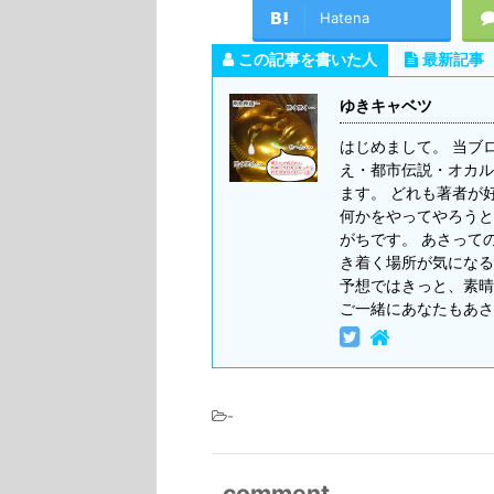
Hatena
この記事を書いた人
最新記事
ゆきキャベツ
はじめまして。 当ブ
え・都市伝説・オカル
ます。 どれも著者が
何かをやってやろうと
がちです。 あさって
き着く場所が気になる
予想ではきっと、素晴
ご一緒にあなたもあさ
-
comment