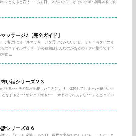
ツンとあると言う･･･ ある日、２人の小学生がその小屋へ興味本位で向
ルマッサージ♪【完全ガイド】
サージ以外にオイルマッサージを受けてみたいけど、そもそもタイのオ
なもの？オイルマッサージの種類はどんなのがあるの？タイ旅行でオイ
 ...
』怖い話シリーズ２３
がある･･･ その禁忌を犯したことにより、体験してしまった怖い話･･･
とをすると･･･がやって来る･･･ 「来るわけねぇよな･･･」と思ってい
い話シリーズ８６
話･･･ 『狂った家族』 ある日、両親が突然おかしくなり、こんなこと