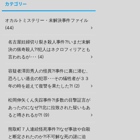
カテゴリー
オカルトミステリー・未解決事件ファイル
(44)
名古屋妊婦切り裂き殺人事件?!いまだ未解
決の猟奇殺人?!犯人はネクロフィリアとも
言われるが･･･ (4)
容疑者澤田秀人の怪異?!事件に裏に潜む、
恐ろしい過去の犯罪･･･その犠牲者が３３
年の時を超えて復讐を果たした?! (2)
松岡伸矢くん失踪事件?!多数の目撃証言が
あったのになぜ?!北に拉致された疑いもあ
ると噂されるが?! (9)
熊取町７人連続怪死事件?!なぜ事故や自殺
と断定されたのか?!不可解な死の謎に迫