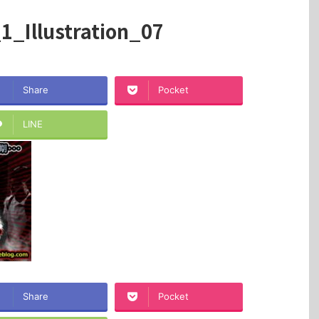
1_Illustration_07
Share
Pocket
LINE
Share
Pocket