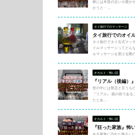
林には木造の古い小屋がポ
かうと･･ ...
タイ旅行でのマッサージ
タイ旅行でのオイ
タイ旅行でタイ古式マッ
イルマッサージってどん
ルマッサージを受ける際の注意
オカルト・怖い話
『リアル（後編）
世の中には禁忌と言うもの
『リアル』 鏡の前であるこ
たとあ ...
オカルト・怖い話
『狂った家族』怖
ある家族に訪れた怖ろしい