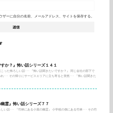
ウザーに自分の名前、メールアドレス、サイトを保存する。
す
ですか？』怖い話シリーズ１４１
こった怖ろしい話･･･ 『怖い話聞きたいですか？』 同じ会社の部下で
れ･･･ その帰りにサービスエリアに立ち寄ると突然･･･ 「怖い話聞きた
の幽霊』怖い話シリーズ７７
い話･･･ 『竹林にある小屋の幽霊』 小学校の側にある竹林･･･ その竹