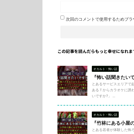
次回のコメントで使用するためブラ
この記事を読んだらもっと幸せになれま
オカルト・怖い話
『怖い話聞きたい
とあるサービスエリアで起
あるＴからカラオケに誘わ
いですか?」 ...
オカルト・怖い話
『竹林にある小屋
とある若者が体験した怖ろし