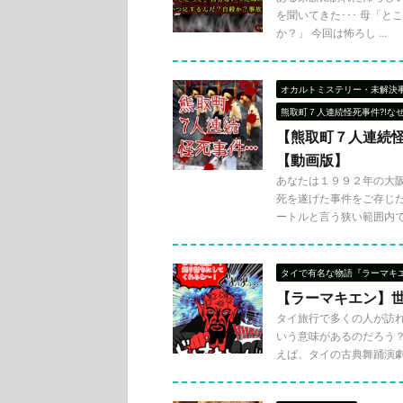
を聞いてきた･･･ 母「
か？」 今回は怖ろし ...
オカルトミステリー・未解決
熊取町７人連続怪死事件?!な
【熊取町７人連続怪
【動画版】
あなたは１９９２年の大
死を遂げた事件をご存じだ
ートルと言う狭い範囲内で .
タイで有名な物語『ラーマキ
【ラーマキエン】
タイ旅行で多くの人が訪
いう意味があるのだろう
えば、タイの古典舞踊演劇でも