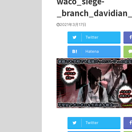
waco_siege-
_branch_davidian_
2021年3月17日
Twitter
Hatena
Twitter