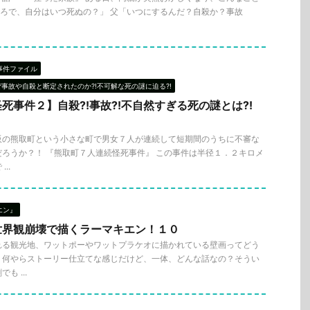
ところで、自分はいつ死ぬの？」 父「いつにするんだ？自殺か？事故
事件ファイル
ぜ事故や自殺と断定されたのか?!不可解な死の謎に迫る?!
死事件２】自殺?!事故?!不自然すぎる死の謎とは?!
阪の熊取町という小さな町で男女７人が連続して短期間のうちに不審な
ろうか？！ 『熊取町７人連続怪死事件』 この事件は半径１．２キロメ
..
エン』
世界観崩壊で描くラーマキエン！１０
れる観光地、ワットポーやワットプラケオに描かれている壁画ってどう
？何やらストーリー仕立てな感じだけど、一体、どんな話なの？そうい
 ...