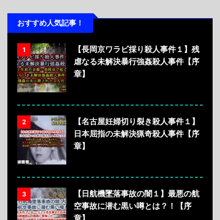
おすすめ人気記事！
【長岡京ワラビ採り殺人事件１】残
1
虐なる未解決暴行強姦殺人事件【序
章】
【名古屋妊婦切り裂き殺人事件１】
2
日本屈指の未解決猟奇殺人事件【序
章】
【日航機墜落事故の闇１】最悪の航
3
空事故に潜む黒い噂とは？！【序
章】