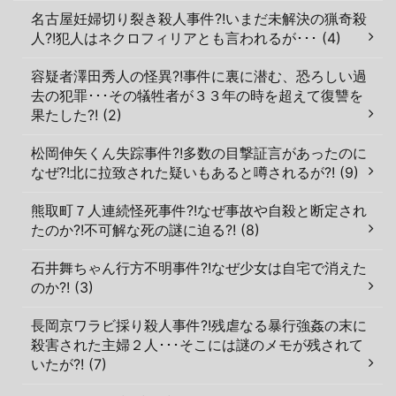
名古屋妊婦切り裂き殺人事件?!いまだ未解決の猟奇殺
人?!犯人はネクロフィリアとも言われるが･･･ (4)
容疑者澤田秀人の怪異?!事件に裏に潜む、恐ろしい過
去の犯罪･･･その犠牲者が３３年の時を超えて復讐を
果たした?! (2)
松岡伸矢くん失踪事件?!多数の目撃証言があったのに
なぜ?!北に拉致された疑いもあると噂されるが?! (9)
熊取町７人連続怪死事件?!なぜ事故や自殺と断定され
たのか?!不可解な死の謎に迫る?! (8)
石井舞ちゃん行方不明事件?!なぜ少女は自宅で消えた
のか?! (3)
長岡京ワラビ採り殺人事件?!残虐なる暴行強姦の末に
殺害された主婦２人･･･そこには謎のメモが残されて
いたが?! (7)