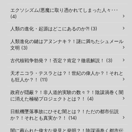
エクソシズム/悪魔に取り憑かれてしまった人々･･･
(4)
人類の進化・起源はどこにあるのか?! (3)
人類進化の鍵はアヌンナキ？！謎に満ちたシュメール
文明 (3)
古代核戦争勃発？！否定？肯定？徹底解説！ (3)
天才ニコラ・テスラとは？！世紀の偉人か？！それと
も狂人か？！ (11)
政府が隠蔽？！非人道的実験の数々？！陰謀渦巻く闇
に消えた極秘プロジェクトとは？！ (4)
日航機墜落事故にひそむ闇とは？！ただの都市伝説
か？！それとも真実か？！ (14)
闇に葬られた偉大な発見と発明？！陰謀渦巻く都市伝