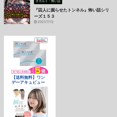
オカルト・怖い話
『囚人に掘らせたトンネル』怖い話シリ
ーズ１５３
2021/7/12