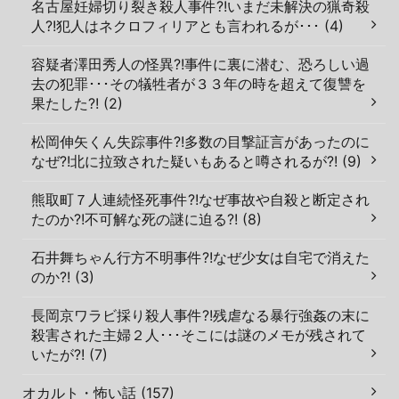
名古屋妊婦切り裂き殺人事件?!いまだ未解決の猟奇殺
人?!犯人はネクロフィリアとも言われるが･･･ (4)
容疑者澤田秀人の怪異?!事件に裏に潜む、恐ろしい過
去の犯罪･･･その犠牲者が３３年の時を超えて復讐を
果たした?! (2)
松岡伸矢くん失踪事件?!多数の目撃証言があったのに
なぜ?!北に拉致された疑いもあると噂されるが?! (9)
熊取町７人連続怪死事件?!なぜ事故や自殺と断定され
たのか?!不可解な死の謎に迫る?! (8)
石井舞ちゃん行方不明事件?!なぜ少女は自宅で消えた
のか?! (3)
長岡京ワラビ採り殺人事件?!残虐なる暴行強姦の末に
殺害された主婦２人･･･そこには謎のメモが残されて
いたが?! (7)
オカルト・怖い話 (157)