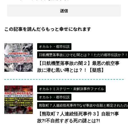
この記事を読んだらもっと幸せになれます
オカルト・都市伝説
日航機墜落事故にひそむ闇とは？！ただの都市伝説か？！
【日航機墜落事故の闇２】最悪の航空事
故に潜む黒い噂とは？！【疑惑】
オカルトミステリー・未解決事件ファイル
オカルト・都市伝説
熊取町７人連続怪死事件?!なぜ事故や自殺と断定されたのか
【熊取町７人連続怪死事件３】自殺?!事
故?!不自然すぎる死の謎とは?!