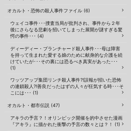
オカルト・恐怖の殺人事件ファイル (6)
ウェイコ事件･･･捜査当局が批判され、事件から２年
後にさらなる悲劇を招いてしまった展開が謎すぎる驚
愕の事件･･･ (4)
ディーディー・ブランチャード殺人事件･･･母は障害
を持って生まれた愛する娘のために献身的な介護を続
けていたが･･･その裏には恐るべき真実があった･･･
(1)
ワッツアップ集団リンチ殺人事件?!誤報が招いた恐怖
の連鎖殺人?!善良だったはずの人々が狂気する時･･･そ
こには･･･ (1)
オカルト・都市伝説 (47)
アキラの予言？！オリンピック開催を的中させた漫画
『アキラ』に描かれた衝撃の予言の数々とは？！ (1)