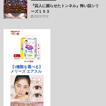
『囚人に掘らせたトンネル』怖い話シリ
ーズ１５３
2021/7/12