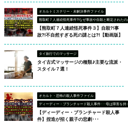
オカルトミステリー・未解決事件ファイル
熊取町７人連続怪死事件?!なぜ事故や自殺と断定されたのか
【熊取町７人連続怪死事件３】自殺?!事
故?!不自然すぎる死の謎とは?!【動画版】
タイ旅行でのマッサージ
タイ古式マッサージの種類♪主要な流派・
スタイル７選！
オカルト・恐怖の殺人事件ファイル
ディーディー・ブランチャード殺人事件･･･母は障害を持
【ディーディー・ブランチャード殺人事
件】捏造が招く親子の悲劇･･･