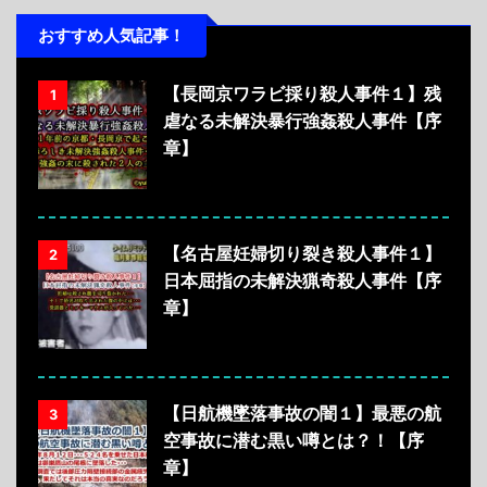
おすすめ人気記事！
【長岡京ワラビ採り殺人事件１】残
1
虐なる未解決暴行強姦殺人事件【序
章】
【名古屋妊婦切り裂き殺人事件１】
2
日本屈指の未解決猟奇殺人事件【序
章】
【日航機墜落事故の闇１】最悪の航
3
空事故に潜む黒い噂とは？！【序
章】