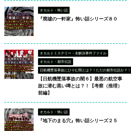
オカルト・怖い話
『廃墟の一軒家』怖い話シリーズ８０
オカルトミステリー・未解決事件ファイル
オカルト・都市伝説
日航機墜落事故にひそむ闇とは？！ただの都市伝説か？！
【日航機墜落事故の闇６】最悪の航空事
故に潜む黒い噂とは？！【考察（推理）
前編】
オカルト・怖い話
『地下のまる穴』怖い話シリーズ２５