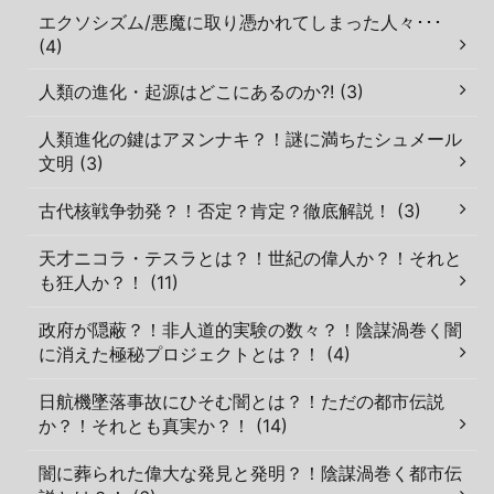
エクソシズム/悪魔に取り憑かれてしまった人々･･･
(4)
人類の進化・起源はどこにあるのか?! (3)
人類進化の鍵はアヌンナキ？！謎に満ちたシュメール
文明 (3)
古代核戦争勃発？！否定？肯定？徹底解説！ (3)
天才ニコラ・テスラとは？！世紀の偉人か？！それと
も狂人か？！ (11)
政府が隠蔽？！非人道的実験の数々？！陰謀渦巻く闇
に消えた極秘プロジェクトとは？！ (4)
日航機墜落事故にひそむ闇とは？！ただの都市伝説
か？！それとも真実か？！ (14)
闇に葬られた偉大な発見と発明？！陰謀渦巻く都市伝