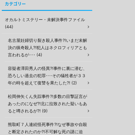
カテゴリー
オカルトミステリー・未解決事件ファイル
(44)
名古屋妊婦切り裂き殺人事件?!いまだ未解
決の猟奇殺人?!犯人はネクロフィリアとも
言われるが･･･ (4)
容疑者澤田秀人の怪異?!事件に裏に潜む、
恐ろしい過去の犯罪･･･その犠牲者が３３
年の時を超えて復讐を果たした?! (2)
松岡伸矢くん失踪事件?!多数の目撃証言が
あったのになぜ?!北に拉致された疑いもあ
ると噂されるが?! (9)
熊取町７人連続怪死事件?!なぜ事故や自殺
と断定されたのか?!不可解な死の謎に迫