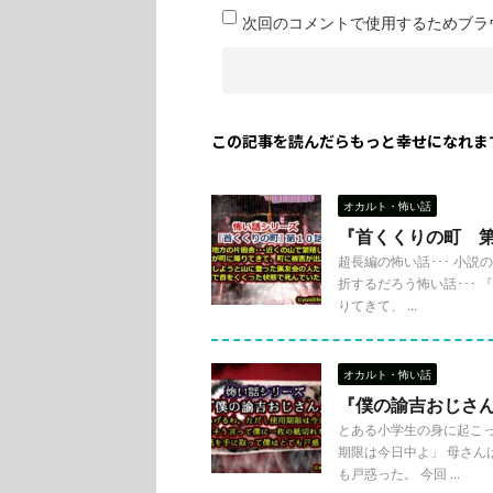
次回のコメントで使用するためブラ
この記事を読んだらもっと幸せになれま
オカルト・怖い話
『首くくりの町 
超長編の怖い話･･･ 小
折するだろう怖い話･･･ 
りてきて、 ...
オカルト・怖い話
『僕の諭吉おじさ
とある小学生の身に起こっ
期限は今日中よ」 母さん
も戸惑った。 今回 ...