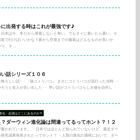
冬に出発する時はこれが最強です♪
、日本は今、冬だから厚着しないと寒い。でもタイに着いたら暑い。そ
服装で行けばいいかな？家から空港までの服装はどんなものが良いか
、タ ...
怖い話シリーズ１０６
怖ろしい話･･･ 『偽コトリバコ』 まさにコトリバコが流行った当時･･･
ろうと友人が言い出した･･･ 早い話がコトリバコらしき物を自作し
進化・起源はどこにあるのか?!
え？ダーウィン進化論は間違ってるってホント？！２
が書かれています。 ・日本ではほとんど知られていないけど、最近ダー
る研究成果発表されたってホント？ ・人類の進化の過程において、ダー