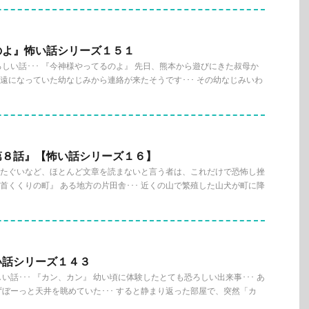
のよ』怖い話シリーズ１５１
しい話･･･ 『今神様やってるのよ』 先日、熊本から遊びにきた叔母か
、疎遠になっていた幼なじみから連絡が来たそうです･･･ その幼なじみいわ
第８話』【怖い話シリーズ１６】
説のたぐいなど、ほとんど文章を読まないと言う者は、これだけで恐怖し挫
『首くくりの町』 ある地方の片田舎･･･ 近くの山で繁殖した山犬が町に降
い話シリーズ１４３
話･･･ 『カン、カン』 幼い頃に体験したとても恐ろしい出来事･･･ あ
ぼーっと天井を眺めていた･･･ すると静まり返った部屋で、突然「カ