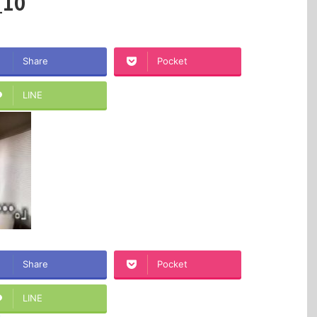
_10
Share
Pocket
LINE
Share
Pocket
LINE