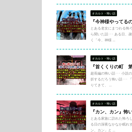
オカルト・怖い話
『今神様やってる
とある老女にまつわる怖ろ
ら聞いた話･･･ ある日
く「今、神様 ...
オカルト・怖い話
『首くくりの町 
超長編の怖い話･･･ 小
折するだろう怖い話･･･ 
りてきて、 ...
オカルト・怖い話
『カン、カン』怖
とある家族に訪れた怖ろしい
る日の深夜なかなか眠れず
ン、カン」と ...