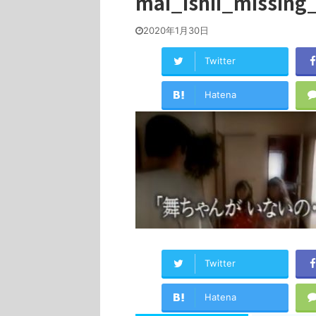
mai_ishii_missing
2020年1月30日
Twitter
Hatena
Twitter
Hatena