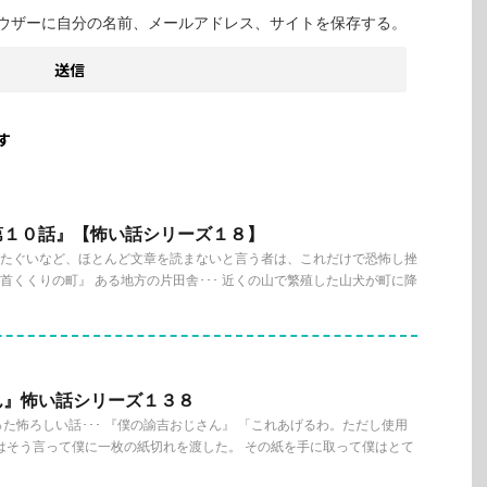
ウザーに自分の名前、メールアドレス、サイトを保存する。
す
第１０話』【怖い話シリーズ１８】
説のたぐいなど、ほとんど文章を読まないと言う者は、これだけで恐怖し挫
『首くくりの町』 ある地方の片田舎･･･ 近くの山で繁殖した山犬が町に降
ん』怖い話シリーズ１３８
た怖ろしい話･･･ 『僕の諭吉おじさん』 「これあげるわ。ただし使用
はそう言って僕に一枚の紙切れを渡した。 その紙を手に取って僕はとて