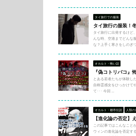
タイ旅行での服装
タイ旅行の服装！
タイ旅行に出発するけど
んな時、空港までどんな
な？上手く寒さをしのぎつつ
オカルト・怖い話
『偽コトリバコ』
とある若者たちが体験した
自称霊感女をひっかけてや
て･･･ 今回 ...
オカルト・都市伝説
人類の
【進化論の否定】
この記事ではこんなこと
ウィンの進化論を否定す