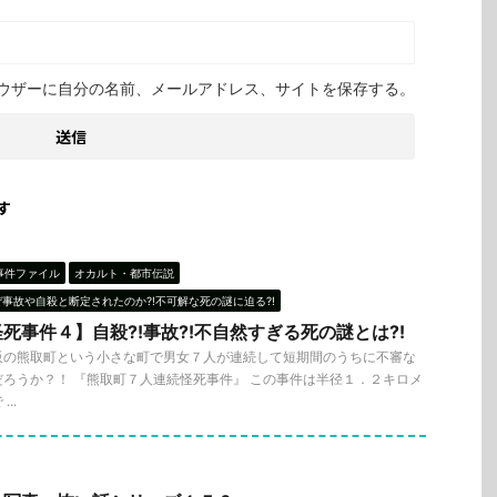
ウザーに自分の名前、メールアドレス、サイトを保存する。
す
事件ファイル
オカルト・都市伝説
ぜ事故や自殺と断定されたのか?!不可解な死の謎に迫る?!
死事件４】自殺?!事故?!不自然すぎる死の謎とは?!
阪の熊取町という小さな町で男女７人が連続して短期間のうちに不審な
ろうか？！ 『熊取町７人連続怪死事件』 この事件は半径１．２キロメ
..