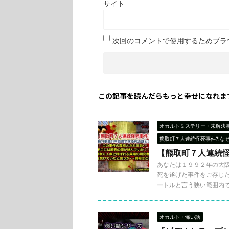
サイト
次回のコメントで使用するためブラ
この記事を読んだらもっと幸せになれま
オカルトミステリー・未解決
熊取町７人連続怪死事件?!な
【熊取町７人連続怪
あなたは１９９２年の大
死を遂げた事件をご存じだ
ートルと言う狭い範囲内で .
オカルト・怖い話