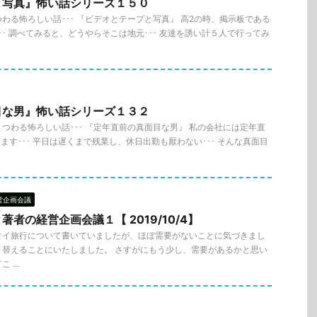
と写真』怖い話シリーズ１５０
わる怖ろしい話･･･ 『ビデオとテープと写真』 高2の時、掲示板である
･･ 調べてみると、どうやらそこは地元･･･ 友達を誘い計５人で行ってみ
目な男』怖い話シリーズ１３２
つわる怖ろしい話･･･ 『定年直前の真面目な男』 私の会社には定年直
す･･･ 平日は遅くまで残業し、休日出勤も厭わない･･･ そんな真面目
営企画会議
者の経営企画会議１【 2019/10/4】
タイ旅行について書いていましたが、ほぼ需要がないことに気づきまし
り替えることにいたしました。 さすがにもう少し、需要があるかと思い
...