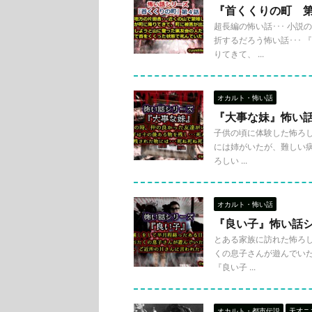
『首くくりの町 
超長編の怖い話･･･ 小
折するだろう怖い話･･･ 
りてきて、 ...
オカルト・怖い話
『大事な妹』怖い
子供の頃に体験した怖ろしい
には姉がいたが、難しい病
ろしい ...
オカルト・怖い話
『良い子』怖い話
とある家族に訪れた怖ろしい
くの息子さんが遊んでいた
『良い子 ...
オカルト・都市伝説
天才ニ