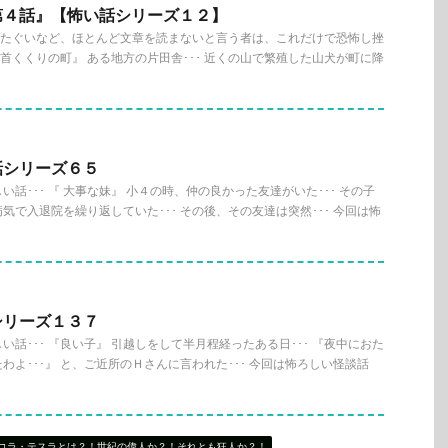
第４話』【怖い話シリーズ１２】
説のたぐいなど、ほとんど文章を読まないと言う者は、これだけで恐怖し挫
『首くくりの町』 ある地方の片田舎･･･ 近くの山で繁殖した山犬が町に降
話シリーズ６５
話･･･ 『 大事な妹』 小４の時、仲の良かった友達がいた･･･ その子
気で入退院を繰り返していた･･･ その後、その友達は突然･･･ 今回は怖
シリーズ１３７
話･･･ 『良い子』 引越しをして半月程経ったある日･･･ 『夜中におた
わよ･･･』 と、ご近所のＨさんに言われた･･･ 今回は怖ろしい怪談話
コラ・テスラとは？！世紀の偉人か？！それとも狂人か？！