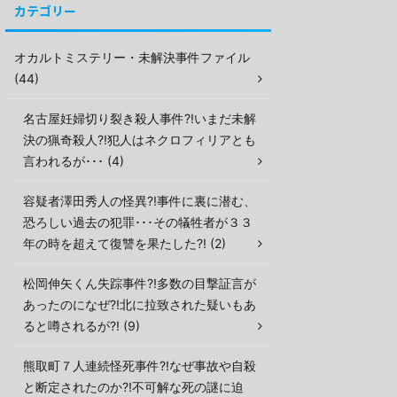
カテゴリー
オカルトミステリー・未解決事件ファイル
(44)
名古屋妊婦切り裂き殺人事件?!いまだ未解
決の猟奇殺人?!犯人はネクロフィリアとも
言われるが･･･ (4)
容疑者澤田秀人の怪異?!事件に裏に潜む、
恐ろしい過去の犯罪･･･その犠牲者が３３
年の時を超えて復讐を果たした?! (2)
松岡伸矢くん失踪事件?!多数の目撃証言が
あったのになぜ?!北に拉致された疑いもあ
ると噂されるが?! (9)
熊取町７人連続怪死事件?!なぜ事故や自殺
と断定されたのか?!不可解な死の謎に迫