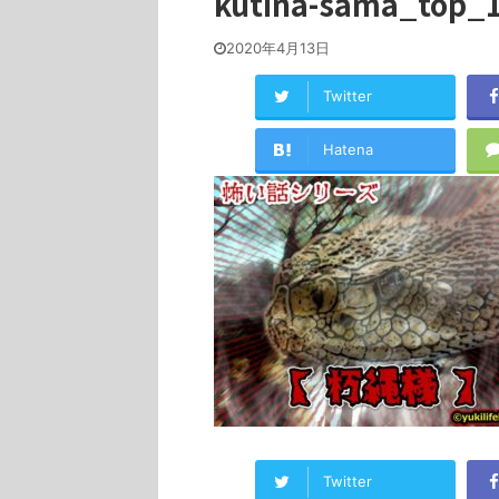
kutina-sama_top_
2020年4月13日
Twitter
Hatena
Twitter