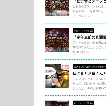
『ビデオとテープ
とある心霊スポットにまつ
心霊スポットを見つけた･
ることにし ...
オカルト・怖い話
『定年直前の真面
定年を控えたとある男にま
前の○○さんと言う方がいま
な○○さんで ...
仏さまとお猿さんと著者の経
仏さまとお猿さんと著
このブログでは、おもに
たので、別のテーマに切
ましたが、４０記事書いてこ 
オカルト・怖い話