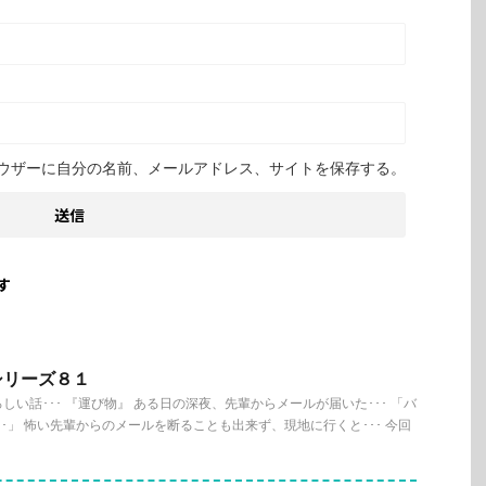
ウザーに自分の名前、メールアドレス、サイトを保存する。
す
シリーズ８１
い話･･･ 『運び物』 ある日の深夜、先輩からメールが届いた･･･ 「バ
･」 怖い先輩からのメールを断ることも出来ず、現地に行くと･･･ 今回