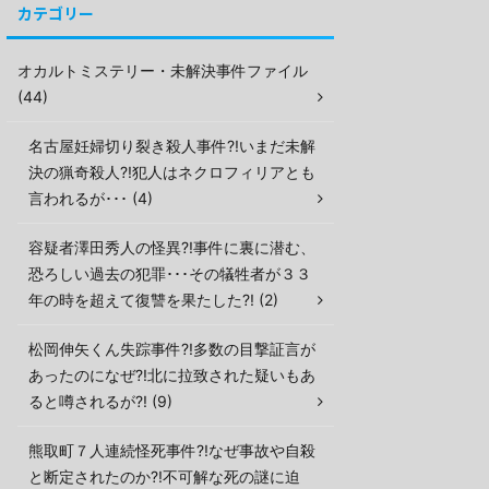
カテゴリー
オカルトミステリー・未解決事件ファイル
(44)
名古屋妊婦切り裂き殺人事件?!いまだ未解
決の猟奇殺人?!犯人はネクロフィリアとも
言われるが･･･ (4)
容疑者澤田秀人の怪異?!事件に裏に潜む、
恐ろしい過去の犯罪･･･その犠牲者が３３
年の時を超えて復讐を果たした?! (2)
松岡伸矢くん失踪事件?!多数の目撃証言が
あったのになぜ?!北に拉致された疑いもあ
ると噂されるが?! (9)
熊取町７人連続怪死事件?!なぜ事故や自殺
と断定されたのか?!不可解な死の謎に迫