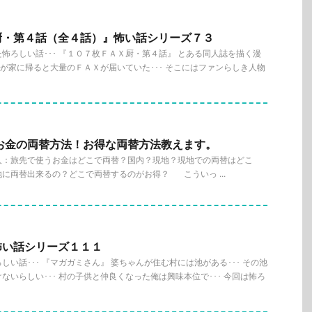
厨・第４話（全４話）』怖い話シリーズ７３
怖ろしい話･･･ 『１０７枚ＦＡＸ厨・第４話』 とある同人誌を描く漫
彼女が家に帰ると大量のＦＡＸが届いていた･･･ そこにはファンらしき人物
お金の両替方法！お得な両替方法教えます。
人：旅先で使うお金はどこで両替？国内？現地？現地での両替はどこ
に両替出来るの？どこで両替するのがお得？ こういっ ...
怖い話シリーズ１１１
い話･･･ 『マガガミさん』 婆ちゃんが住む村には池がある･･･ その池
ないらしい･･･ 村の子供と仲良くなった俺は興味本位で･･･ 今回は怖ろ