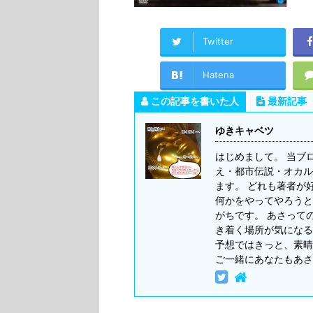
Twitter
Hatena
この記事を書いた人
最新記事
ゆきキャベツ
はじめまして。 当ブ
え・都市伝説・オカル
ます。 どれも著者が
何かをやってやろうと
がちです。 あさって
き着く場所が気になる
予想ではきっと、素晴
ご一緒にあなたもあさ