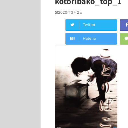
kotoribako_top_1
2020年3月2日
Twitter
Hatena