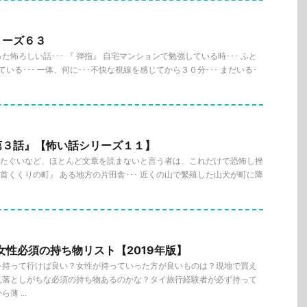
リーズ６３
怖ろしい話･･･ 『 弾指』 自宅マンションで勉強している時･･･ ふと
ている･･･ 一体、何に･･･不快な視線を感じてから３０分･･･ まだいる･
第３話』【怖い話シリーズ１１】
説のたぐいなど、ほとんど文章を読まないと言う者は、これだけで恐怖し挫
『首くくりの町』 ある地方の片田舎･･･ 近くの山で繁殖した山犬が町に降
女性必須の持ち物リスト【2019年版】
を持って行けば良い？女性が持っていった方が良いものは？現地で買え
見落としがちな必須の持ち物あるのかな？タイ旅行経験者が必ず持って
 ...