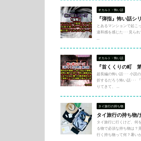
オカルト・怖い話
『弾指』怖い話シ
とあるマンションで起こった
違和感を感じた･･･見られ
...
オカルト・怖い話
『首くくりの町 
超長編の怖い話･･･ 小
折するだろう怖い話･･･ 
りてきて、 ...
タイ旅行の持ち物
タイ旅行の持ち物/
タイ旅行に行くけど、何
る物で必須な持ち物は？
行く持ち物って何？暑いから薄