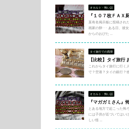
オカルト・怖い話
『１０７枚ＦＡＸ
某有名掲示板に投稿された
画家の卵･･･ ある日、
からのおびた ...
タイ旅行での両替
【比較】タイ旅行 
これからタイ旅行に行く
で？空港？タイの銀行？他
オカルト・怖い話
『マガガミさん』
とある地方で起こった怖ろし
には子供が近づいてはいけ
しい怪 ...