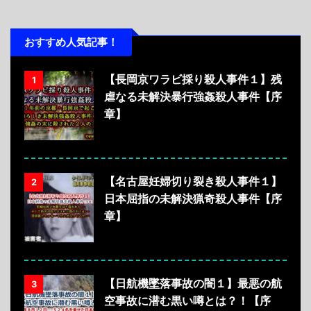
おすすめ人気記事！
【長岡京ワラビ採り殺人事件１】残
1
虐なる未解決暴行強姦殺人事件【序
章】
【名古屋妊婦切り裂き殺人事件１】
2
日本屈指の未解決猟奇殺人事件【序
章】
【日航機墜落事故の闇１】最悪の航
3
空事故に潜む黒い噂とは？！【序