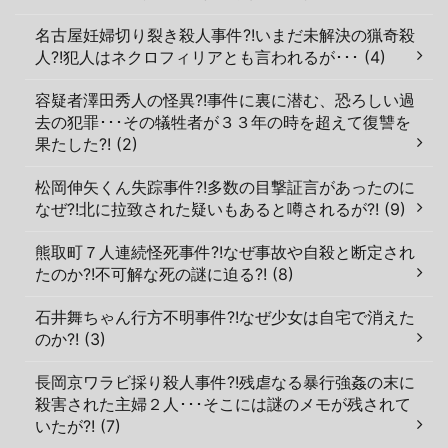
名古屋妊婦切り裂き殺人事件?!いまだ未解決の猟奇殺
人?!犯人はネクロフィリアとも言われるが･･･ (4)
容疑者澤田秀人の怪異?!事件に裏に潜む、恐ろしい過
去の犯罪･･･その犠牲者が３３年の時を超えて復讐を
果たした?! (2)
松岡伸矢くん失踪事件?!多数の目撃証言があったのに
なぜ?!北に拉致された疑いもあると噂されるが?! (9)
熊取町７人連続怪死事件?!なぜ事故や自殺と断定され
たのか?!不可解な死の謎に迫る?! (8)
石井舞ちゃん行方不明事件?!なぜ少女は自宅で消えた
のか?! (3)
長岡京ワラビ採り殺人事件?!残虐なる暴行強姦の末に
殺害された主婦２人･･･そこには謎のメモが残されて
いたが?! (7)