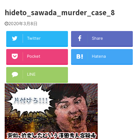
hideto_sawada_murder_case_8
2020年3月8日
Twitter
Share
Pocket
Hatena
LINE