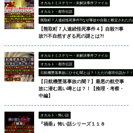
オカルトミステリー・未解決事件ファイル
オカルト・都市伝説
熊取町７人連続怪死事件?!なぜ事故や自殺と断定されたのか
【熊取町７人連続怪死事件４】自殺?!事
故?!不自然すぎる死の謎とは?!
オカルトミステリー・未解決事件ファイル
オカルト・都市伝説
日航機墜落事故にひそむ闇とは？！ただの都市伝説か？！
【日航機墜落事故の闇７】最悪の航空事
故に潜む黒い噂とは？！【推理・考察・
中編】
オカルト・怖い話
『禍垂』怖い話シリーズ１１８