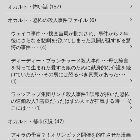
オカルト・怖い話 (157)
オカルト・恐怖の殺人事件ファイル (6)
ウェイコ事件･･･捜査当局が批判され、事件から２年
後にさらなる悲劇を招いてしまった展開が謎すぎる驚
愕の事件･･･ (4)
ディーディー・ブランチャード殺人事件･･･母は障害
を持って生まれた愛する娘のために献身的な介護を続
けていたが･･･その裏には恐るべき真実があった･･･
(1)
ワッツアップ集団リンチ殺人事件?!誤報が招いた恐怖
の連鎖殺人?!善良だったはずの人々が狂気する時･･･そ
こには･･･ (1)
オカルト・都市伝説 (47)
アキラの予言？！オリンピック開催を的中させた漫画