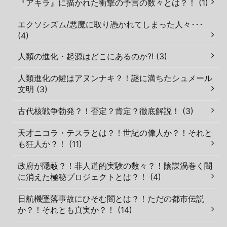
『アキラ』に描かれた衝撃の予言の数々とは？！ (1)
エクソシズム/悪魔に取り憑かれてしまった人々･･･
(4)
人類の進化・起源はどこにあるのか?! (3)
人類進化の鍵はアヌンナキ？！謎に満ちたシュメール
文明 (3)
古代核戦争勃発？！否定？肯定？徹底解説！ (3)
天才ニコラ・テスラとは？！世紀の偉人か？！それと
も狂人か？！ (11)
政府が隠蔽？！非人道的実験の数々？！陰謀渦巻く闇
に消えた極秘プロジェクトとは？！ (4)
日航機墜落事故にひそむ闇とは？！ただの都市伝説
か？！それとも真実か？！ (14)