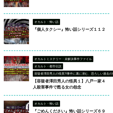
オカルト・怖い話
『個人タクシー』怖い話シリーズ１１２
オカルトミステリー・未解決事件ファイル
オカルト・都市伝説
容疑者澤田秀人の怪異?!事件に裏に潜む、恐ろしい過去の犯
【容疑者澤田秀人の怪異１】八戸一家４
人殺害事件で甦る女の怨念
オカルト・怖い話
『ごめんください』怖い話シリーズ６９