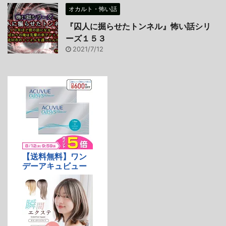
オカルト・怖い話
『囚人に掘らせたトンネル』怖い話シリ
ーズ１５３
2021/7/12