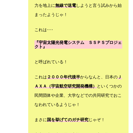
力を地上に
無線で送電
しようと言う試みから始
まったようじゃ！
これは･･･
『宇宙太陽光発電システム ＳＳＰＳプロジェ
クト』
と呼ばれている！
これは
２０００年代後半
からなんと、日本の
Ｊ
ＡＸＡ（宇宙航空研究開発機構）
といくつかの
民間団体や企業、大学などでの共同研究でおこ
なわれているようじゃ！
まさに
国を挙げてのガチ研究
じゃぞ！