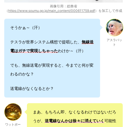
画像引用：総務省
（
https://www.soumu.go.jp/main_content/000611759.pdf
）を加工して作成
そうかぁ～（汗）
アスラパッ
テスラが世界システム構想で提唱した、
無線送
ト
電はガチで実現しちゃった
わけか～（汗）
でも、無線送電が実現すると、今までと何が変
わるのかな？
送電線がなくなるとか？
まあ、もちろん即、なくなるわけではないだろ
うが、
送電線なんかは徐々に消えていく
可能性
ワットポー