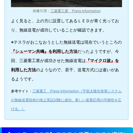
画像引用：
三菱重工業 Press Information
よく見ると、上の方に設置してあるＬＥＤが青く光ってお
り、無線送電が成功していることが確認できます。
※テスラがおこなおうとした無線送電は現在でいうところの
『シューマン共鳴』を利用した方法
だったようですが、今
回、三菱重工業が成功させた無線送電は
『マイクロ波』を
利用した方法
のようなので、若干、送電方式には違いがあ
るようです。
参考サイト：
三菱重工 Press Information（宇宙太陽光発電システム
の無線送電技術の地上実証試験に成功。新しい産業応用の可能性を広
げる。）