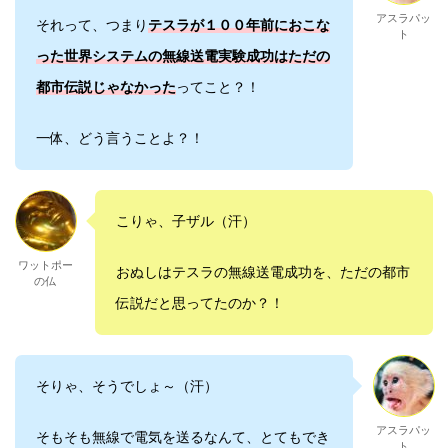
アスラパッ
それって、つまり
テスラが１００年前におこな
ト
った世界システムの無線送電実験成功はただの
都市伝説じゃなかった
ってこと？！
一体、どう言うことよ？！
こりゃ、子ザル（汗）
ワットポー
おぬしはテスラの無線送電成功を、ただの都市
の仏
伝説だと思ってたのか？！
そりゃ、そうでしょ～（汗）
アスラパッ
そもそも無線で電気を送るなんて、とてもでき
ト