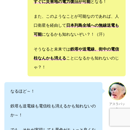
すぐに災害地の電力復旧が可能
となる！
また、このようなことが可能なのであれば、人
口衛星を経由して
日本列島全域への無線送電も
可能
になるかも知れないぞい？！（汗）
そうなると未来では
鉄塔や送電線、街中の電信
柱なんかも消える
ことになるかも知れないのじ
ゃ？！
なるほど～！
アスラパッ
鉄塔も送電線も電信柱も消えるかも知れないの
ト
か～！
でも、それが実現しても景色がちょっと良くな