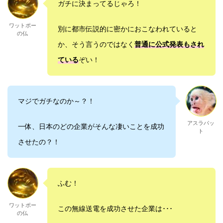
ガチに決まってるじゃろ！
ワットポー
別に都市伝説的に密かにおこなわれていると
の仏
か、そう言うのではなく
普通に公式発表もされ
ている
ぞい！
マジでガチなのか～？！
アスラパッ
一体、日本のどの企業がそんな凄いことを成功
ト
させたの？！
ふむ！
ワットポー
この無線送電を成功させた企業は･･･
の仏