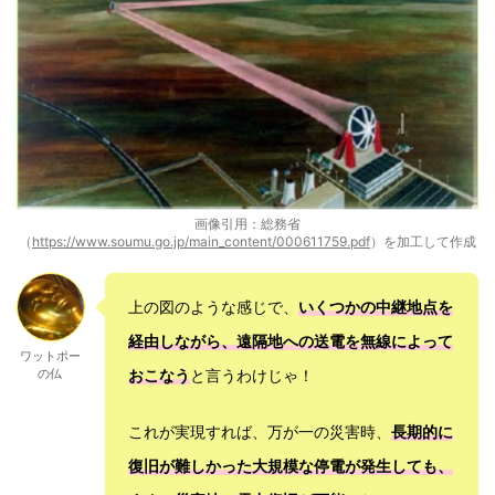
画像引用：総務省
（
https://www.soumu.go.jp/main_content/000611759.pdf
）を加工して作成
上の図のような感じで、
いくつかの中継地点を
経由しながら、遠隔地への送電を無線によって
ワットポー
の仏
おこなう
と言うわけじゃ！
これが実現すれば、万が一の災害時、
長期的に
復旧が難しかった大規模な停電が発生しても、