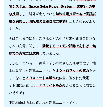
電システム（Space Solar Power System：SSPS）の中
核技術
として開発が進んでいる
無線送電技術の地上実証試
験を実施し、長距離の無線送電に成功
したとの発表があり
ました。
実はこれまでにも、スマホなどの小型端末や電気自動車な
どへの充電に関して、
隣接するごく短い距離であれば、無
線での充電には成功
していました。
しかし、この時、三菱重工業が成功させた無線送電は、地
上に設置した送電ユニットから
１０キロワットの電力
を送
り、なんと
５００メートル離れた
位置に置かれた受電ユニ
ット側に設置した
ＬＥＤライトを点灯
させることに成功し
たそうです！
下記画像は地上に置かれた送電ユニットです。