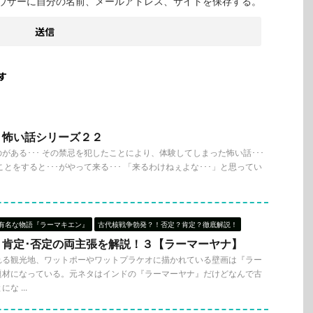
ウザーに自分の名前、メールアドレス、サイトを保存する。
す
』怖い話シリーズ２２
がある･･･ その禁忌を犯したことにより、体験してしまった怖い話･･･
とをすると･･･がやって来る･･･ 「来るわけねぇよな･･･」と思ってい
有名な物語『ラーマキエン』
古代核戦争勃発？！否定？肯定？徹底解説！
！肯定･否定の両主張を解説！３【ラーマーヤナ】
れる観光地、ワットポーやワットプラケオに描かれている壁画は『ラー
題材になっている。元ネタはインドの『ラーマーヤナ』だけどなんで古
 ...