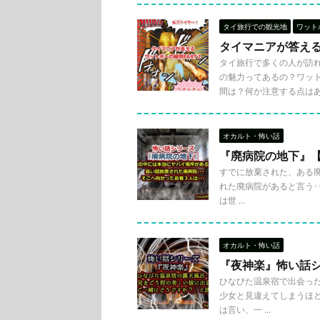
タイ旅行での観光地
ワット
タイマニアが答え
タイ旅行で多くの人が訪
の魅力ってあるの？ワッ
間は？何か注意する点はある？
オカルト・怖い話
『廃病院の地下』
すでに放棄された、ある廃
れた廃病院があると言う･･
は世 ...
オカルト・怖い話
『夜神楽』怖い話
ひなびた温泉宿で出会った者
少女と見違えてしまうほど
は言い、一 ...