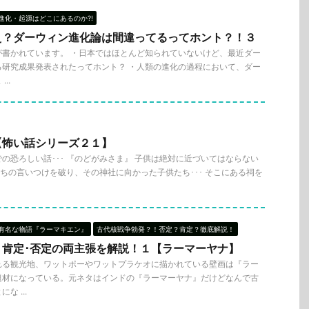
進化・起源はどこにあるのか?!
え？ダーウィン進化論は間違ってるってホント？！３
が書かれています。 ・日本ではほとんど知られていないけど、最近ダー
る研究成果発表されたってホント？ ・人類の進化の過程において、ダー
..
【怖い話シリーズ２１】
の恐ろしい話･･･ 『のどがみさま』 子供は絶対に近づいてはならない
人たちの言いつけを破り、その神社に向かった子供たち･･･ そこにある祠を
有名な物語『ラーマキエン』
古代核戦争勃発？！否定？肯定？徹底解説！
！肯定･否定の両主張を解説！１【ラーマーヤナ】
れる観光地、ワットポーやワットプラケオに描かれている壁画は『ラー
題材になっている。元ネタはインドの『ラーマーヤナ』だけどなんで古
 ...