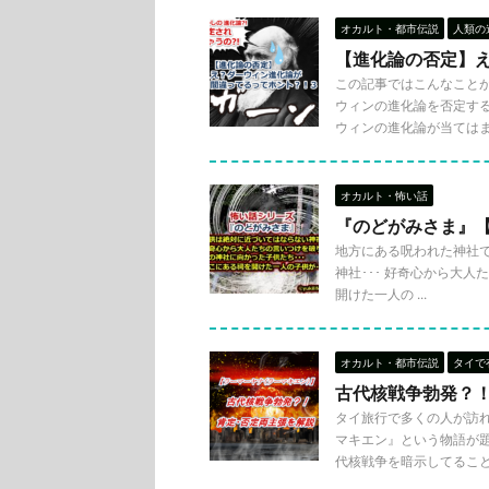
オカルト・都市伝説
人類の
【進化論の否定】
この記事ではこんなこと
ウィンの進化論を否定す
ウィンの進化論が当てはま .
オカルト・怖い話
『のどがみさま』
地方にある呪われた神社で
神社･･･ 好奇心から大
開けた一人の ...
オカルト・都市伝説
タイで
古代核戦争勃発？
タイ旅行で多くの人が訪
マキエン』という物語が
代核戦争を暗示してることにな