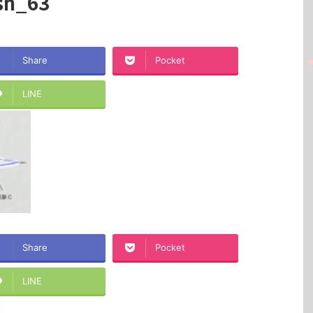
sh_63
Share
Pocket
LINE
Share
Pocket
LINE