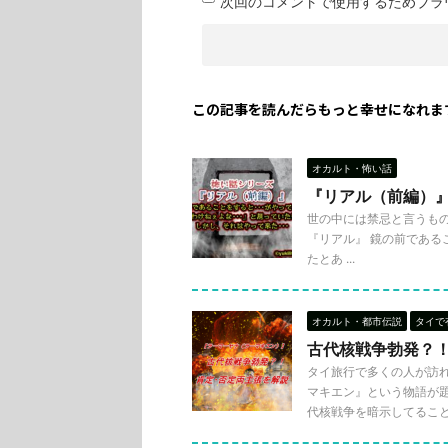
次回のコメントで使用するためブラ
この記事を読んだらもっと幸せになれま
オカルト・怖い話
『リアル（前編）
世の中には禁忌と言うもの
『リアル』 鏡の前であるこ
たとあ ...
オカルト・都市伝説
タイで
古代核戦争勃発？
タイ旅行で多くの人が訪
マキエン』という物語が
代核戦争を暗示してることにな