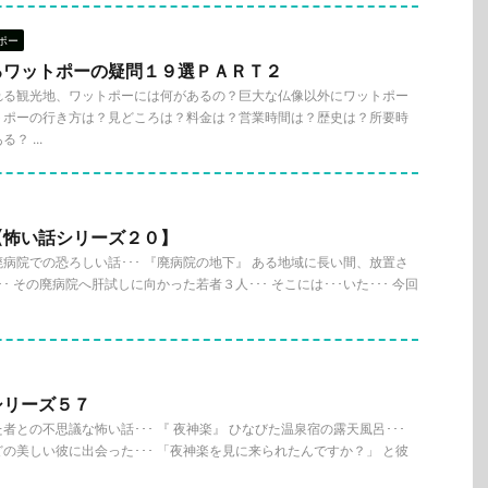
ポー
るワットポーの疑問１９選ＰＡＲＴ２
れる観光地、ワットポーには何があるの？巨大な仏像以外にワットポー
トポーの行き方は？見どころは？料金は？営業時間は？歴史は？所要時
 ...
【怖い話シリーズ２０】
病院での恐ろしい話･･･ 『廃病院の地下』 ある地域に長い間、放置さ
･ その廃病院へ肝試しに向かった若者３人･･･ そこには･･･いた･･･ 今回
シリーズ５７
との不思議な怖い話･･･ 『 夜神楽』 ひなびた温泉宿の露天風呂･･･
の美しい彼に出会った･･･ 「夜神楽を見に来られたんですか？」 と彼