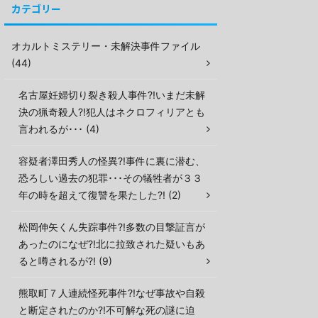
カテゴリー
オカルトミステリー・未解決事件ファイル
(44)
名古屋妊婦切り裂き殺人事件?!いまだ未解
決の猟奇殺人?!犯人はネクロフィリアとも
言われるが･･･ (4)
容疑者澤田秀人の怪異?!事件に裏に潜む、
恐ろしい過去の犯罪･･･その犠牲者が３３
年の時を超えて復讐を果たした?! (2)
松岡伸矢くん失踪事件?!多数の目撃証言が
あったのになぜ?!北に拉致された疑いもあ
ると噂されるが?! (9)
熊取町７人連続怪死事件?!なぜ事故や自殺
と断定されたのか?!不可解な死の謎に迫