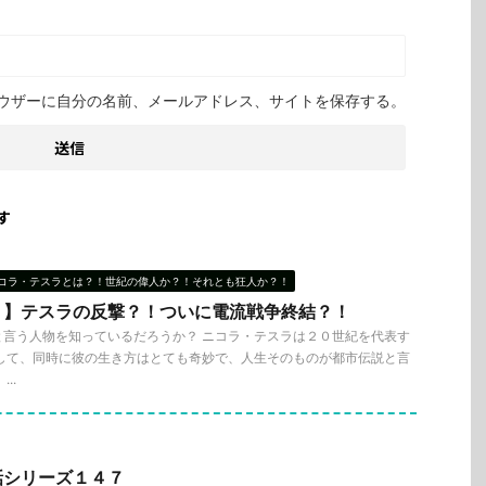
ウザーに自分の名前、メールアドレス、サイトを保存する。
す
コラ・テスラとは？！世紀の偉人か？！それとも狂人か？！
３】テスラの反撃？！ついに電流戦争終結？！
と言う人物を知っているだろうか？ ニコラ・テスラは２０世紀を代表す
そして、同時に彼の生き方はとても奇妙で、人生そのものが都市伝説と言
..
話シリーズ１４７