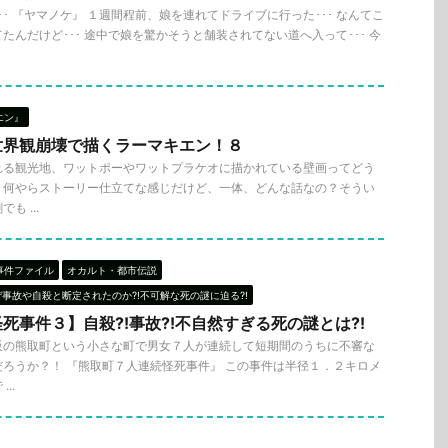
･ 『ヤマノケ』 １週間程前、娘を連れてドライブに行った･･･ なんてこ
たんだけど･･･ 途中で娘を驚かそうと舗装されてない道へ入って･･･ 今
エン』
世界観崩壊で描くラーマキエン！８
れる観光地、ワットポーやワットプラケオに描かれている壁画ってどう
？何やらストーリー仕立てな感じだけど、一体、どんな話なの？そうい
 ...
事件ファイル
オカルト・都市伝説
ぜ事故や自殺と断定されたのか?!不可解な死の謎に迫る?!
死事件３】自殺?!事故?!不自然すぎる死の謎とは?!
阪の熊取町という小さな町で男女７人が連続して短期間のうちに不審な
ろうか？！ 『熊取町７人連続怪死事件』 この事件は半径１．２キロメ
..