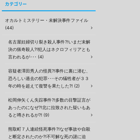
カテゴリー
オカルトミステリー・未解決事件ファイル
(44)
名古屋妊婦切り裂き殺人事件?!いまだ未解
決の猟奇殺人?!犯人はネクロフィリアとも
言われるが･･･ (4)
容疑者澤田秀人の怪異?!事件に裏に潜む、
恐ろしい過去の犯罪･･･その犠牲者が３３
年の時を超えて復讐を果たした?! (2)
松岡伸矢くん失踪事件?!多数の目撃証言が
あったのになぜ?!北に拉致された疑いもあ
ると噂されるが?! (9)
熊取町７人連続怪死事件?!なぜ事故や自殺
と断定されたのか?!不可解な死の謎に迫