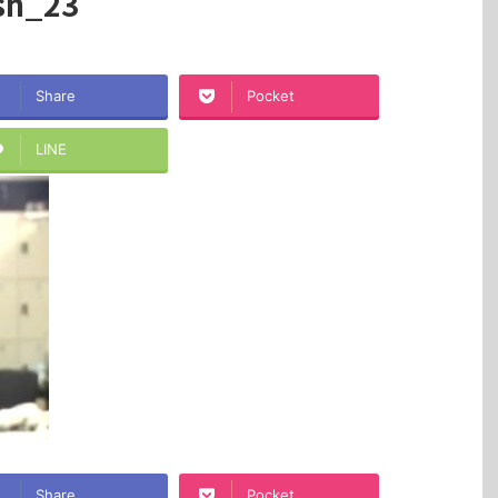
sh_23
Share
Pocket
LINE
Share
Pocket