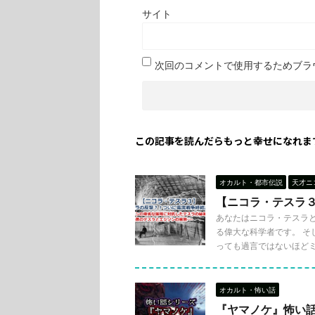
サイト
次回のコメントで使用するためブラ
この記事を読んだらもっと幸せになれま
オカルト・都市伝説
天才ニ
【ニコラ・テスラ
あなたはニコラ・テスラ
る偉大な科学者です。 
っても過言ではないほどミ .
オカルト・怖い話
『ヤマノケ』怖い