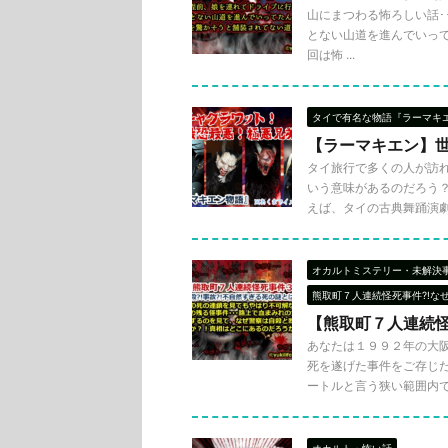
山にまつわる怖ろしい話･･
とない山道を進んでいって
回は怖 ...
タイで有名な物語『ラーマキ
【ラーマキエン】
タイ旅行で多くの人が訪
いう意味があるのだろう
えば、タイの古典舞踊演劇でも
オカルトミステリー・未解決
熊取町７人連続怪死事件?!な
【熊取町７人連続怪
あなたは１９９２年の大
死を遂げた事件をご存じだ
ートルと言う狭い範囲内で .
オカルト・怖い話