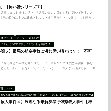
的』【怖い話シリーズ７】
悪霊にまつわる怖い話･･･ 『悪魔の最大の目的』 取り憑いて殺すこと
魔の本当の目的はすでに達成されつつあると言うが･･･ 今回は世にも恐ろし
事件ファイル
オカルト・都市伝説
は？！ただの都市伝説か？！それとも真実か？！
の闇５】最悪の航空事故に潜む黒い噂とは？！【不可
に見る最悪の事故と言われた･･･ 『日本航空１２３便墜落事故』 あな
恐ろしい都市伝説を知っているだろうか･･･ 日本人ならば誰でも、一度
事件ファイル
残虐なる暴行強姦の末に殺害された主婦２人･･･そこには謎のメモが残されていたが?!
り殺人事件４】残虐なる未解決暴行強姦殺人事件【噂