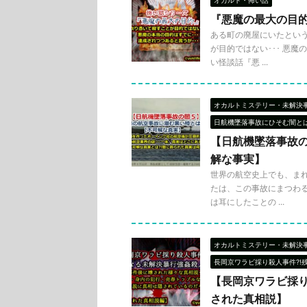
『悪魔の最大の目
ある町の廃屋にいたという
が目的ではない･･･ 悪
い怪談話『悪 ...
オカルトミステリー・未解決
日航機墜落事故にひそむ闇と
【日航機墜落事故
解な事実】
世界の航空史上でも、まれ
たは、この事故にまつわる
は耳にしたことの ...
オカルトミステリー・未解決
長岡京ワラビ採り殺人事件?!
【長岡京ワラビ採
された真相説】