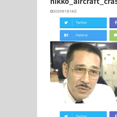
nikko_aircraft_cra
2020年1月14日
Twitter
Hatena
Twitter