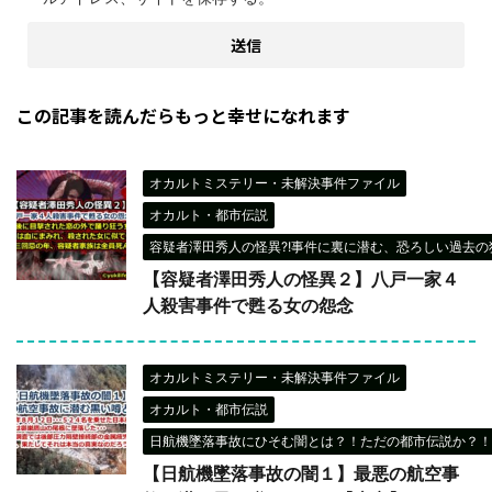
この記事を読んだらもっと幸せになれます
オカルトミステリー・未解決事件ファイル
オカルト・都市伝説
容疑者澤田秀人の怪異?!事件に裏に潜む、恐ろしい過去の犯
【容疑者澤田秀人の怪異２】八戸一家４
人殺害事件で甦る女の怨念
オカルトミステリー・未解決事件ファイル
オカルト・都市伝説
日航機墜落事故にひそむ闇とは？！ただの都市伝説か？！
【日航機墜落事故の闇１】最悪の航空事