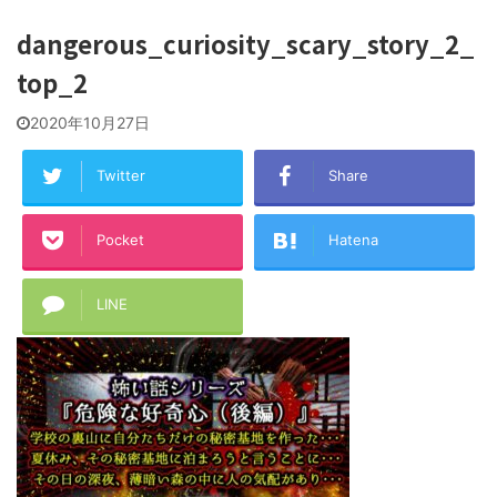
dangerous_curiosity_scary_story_2_
top_2
2020年10月27日
Twitter
Share
Pocket
Hatena
LINE