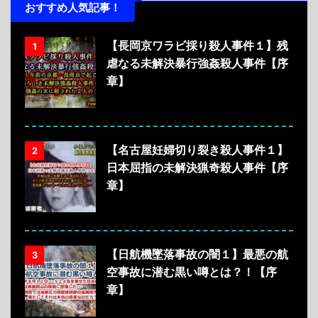
おすすめ人気記事！
【長岡京ワラビ採り殺人事件１】残
1
虐なる未解決暴行強姦殺人事件【序
章】
【名古屋妊婦切り裂き殺人事件１】
2
日本屈指の未解決猟奇殺人事件【序
章】
【日航機墜落事故の闇１】最悪の航
3
空事故に潜む黒い噂とは？！【序
章】