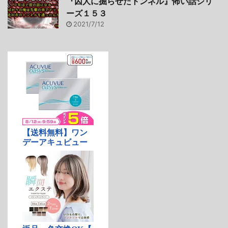
『囚人に掘らせたトンネル』怖い話シリ
ーズ１５３
2021/7/12