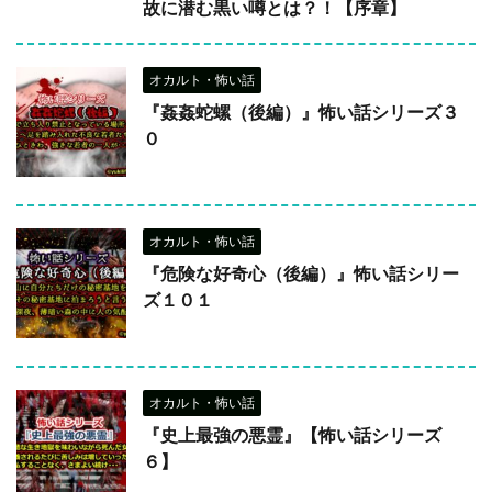
故に潜む黒い噂とは？！【序章】
オカルト・怖い話
『姦姦蛇螺（後編）』怖い話シリーズ３
０
オカルト・怖い話
『危険な好奇心（後編）』怖い話シリー
ズ１０１
オカルト・怖い話
『史上最強の悪霊』【怖い話シリーズ
６】