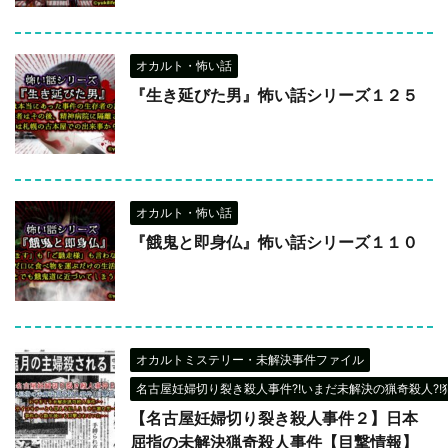
オカルト・怖い話
『生き延びた男』怖い話シリーズ１２５
オカルト・怖い話
『餓鬼と即身仏』怖い話シリーズ１１０
オカルトミステリー・未解決事件ファイル
名古屋妊婦切り裂き殺人事件?!いまだ未解決の猟奇殺人?!
【名古屋妊婦切り裂き殺人事件２】日本
屈指の未解決猟奇殺人事件【目撃情報】