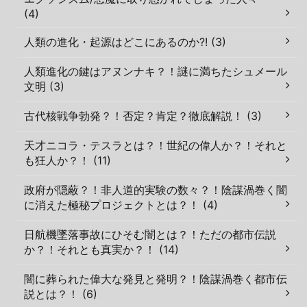
(4)
人類の進化・起源はどこにあるのか?! (3)
人類進化の鍵はアヌンナキ？！謎に満ちたシュメール
文明 (3)
古代核戦争勃発？！否定？肯定？徹底解説！ (3)
天才ニコラ・テスラとは？！世紀の偉人か？！それと
も狂人か？！ (11)
政府が隠蔽？！非人道的実験の数々？！陰謀渦巻く闇
に消えた極秘プロジェクトとは？！ (4)
日航機墜落事故にひそむ闇とは？！ただの都市伝説
か？！それとも真実か？！ (14)
闇に葬られた偉大な発見と発明？！陰謀渦巻く都市伝
説とは？！ (6)