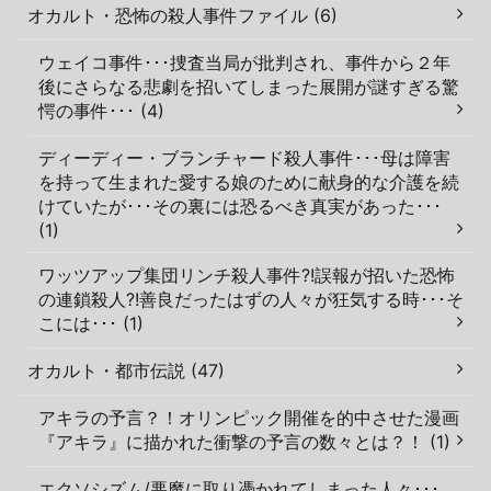
オカルト・恐怖の殺人事件ファイル (6)
ウェイコ事件･･･捜査当局が批判され、事件から２年
後にさらなる悲劇を招いてしまった展開が謎すぎる驚
愕の事件･･･ (4)
ディーディー・ブランチャード殺人事件･･･母は障害
を持って生まれた愛する娘のために献身的な介護を続
けていたが･･･その裏には恐るべき真実があった･･･
(1)
ワッツアップ集団リンチ殺人事件?!誤報が招いた恐怖
の連鎖殺人?!善良だったはずの人々が狂気する時･･･そ
こには･･･ (1)
オカルト・都市伝説 (47)
アキラの予言？！オリンピック開催を的中させた漫画
『アキラ』に描かれた衝撃の予言の数々とは？！ (1)
エクソシズム/悪魔に取り憑かれてしまった人々･･･