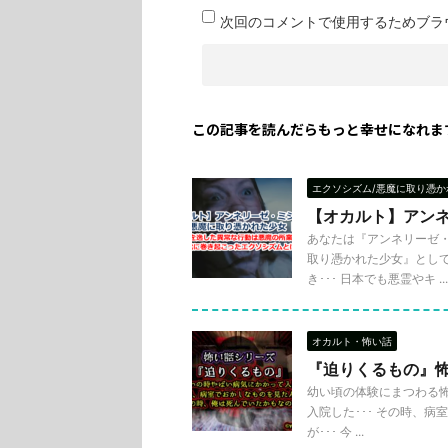
次回のコメントで使用するためブラ
この記事を読んだらもっと幸せになれま
エクソシズム/悪魔に取り憑か
【オカルト】アン
あなたは『アンネリーゼ
取り憑かれた少女』とし
き･･･ 日本でも悪霊やキ ...
オカルト・怖い話
『迫りくるもの』
幼い頃の体験にまつわる怖
入院した･･･ その時、
が･･･ 今 ...