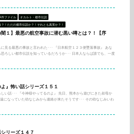
事件ファイル
オカルト・都市伝説
は？！ただの都市伝説か？！それとも真実か？！
の闇１】最悪の航空事故に潜む黒い噂とは？！【序
に見る最悪の事故と言われた･･･ 『日本航空１２３便墜落事故』 あな
恐ろしい都市伝説を知っているだろうか･･･ 日本人ならば誰でも、一度
のよ』怖い話シリーズ１５１
しい話･･･ 『今神様やってるのよ』 先日、熊本から遊びにきた叔母か
、疎遠になっていた幼なじみから連絡が来たそうです･･･ その幼なじみいわ
話シリーズ１４７