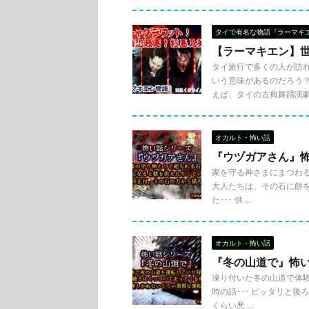
タイで有名な物語『ラーマキ
【ラーマキエン】
タイ旅行で多くの人が訪
いう意味があるのだろう
えば、タイの古典舞踊演劇でも
オカルト・怖い話
『ウヅガアさん』
家を守る神さまにまつわる恐
大人たちは、その石に餅を
た･･･ 供 ...
オカルト・怖い話
『冬の山道で』怖
凍り付いた冬の山道で体験
時の話･･･ ピッタリと
くらい悪 ...