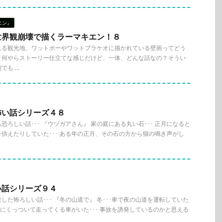
エン』
世界観崩壊で描くラーマキエン！８
れる観光地、ワットポーやワットプラケオに描かれている壁画ってどう
？何やらストーリー仕立てな感じだけど、一体、どんな話なの？そうい
 ...
怖い話シリーズ４８
ろしい話･･･ 『ウヅガアさん』 家の庭にある丸い石･･･ 正月になると
供えたりしていた･･･ ある年の正月、その石の方から猫の鳴き声がし
い話シリーズ９４
した怖ろしい話･･･ 『冬の山道で』 冬･･･車で夜の山道を運転していた
後ろにくっついて走ってくる車がいた･･･ 事故を誘発しているのかと思える