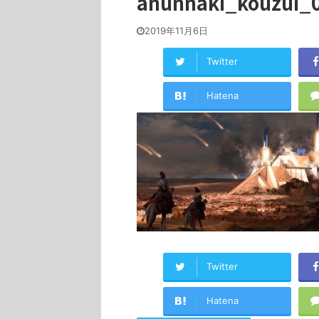
anunnaki_kouzui_
2019年11月6日
Twitter
Hatena
Twitter
Hatena