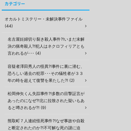
カテゴリー
オカルトミステリー・未解決事件ファイル
(44)
名古屋妊婦切り裂き殺人事件?!いまだ未解
決の猟奇殺人?!犯人はネクロフィリアとも
言われるが･･･ (4)
容疑者澤田秀人の怪異?!事件に裏に潜む、
恐ろしい過去の犯罪･･･その犠牲者が３３
年の時を超えて復讐を果たした?! (2)
松岡伸矢くん失踪事件?!多数の目撃証言が
あったのになぜ?!北に拉致された疑いもあ
ると噂されるが?! (9)
熊取町７人連続怪死事件?!なぜ事故や自殺
と断定されたのか?!不可解な死の謎に迫