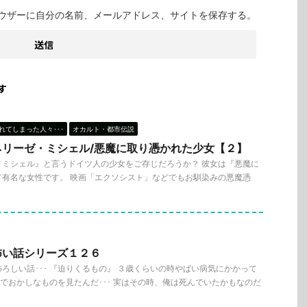
ウザーに自分の名前、メールアドレス、サイトを保存する。
す
れてしまった人々･･･
オカルト・都市伝説
ネリーゼ・ミシェル/悪魔に取り憑かれた少女【２】
・ミシェル』と言うドイツ人の少女をご存じだろうか？ 彼女は『悪魔に
て有名な女性です。 映画「エクソシスト」などでもお馴染みの悪魔憑
怖い話シリーズ１２６
ろしい話･･･ 『迫りくるもの』 ３歳くらいの時やばい病気にかかって
病室でおかしなものを見たんだ･･･ 実はその時、俺は死んでいたかもなのだ