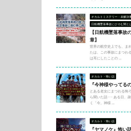
オカルトミステリー・未解決
日航機墜落事故にひそむ闇と
【日航機墜落事故
章】
世界の航空史上でも、まれ
たは、この事故にまつわる
は耳にしたことの ...
オカルト・怖い話
『今神様やってる
とある老女にまつわる怖ろ
ら聞いた話･･･ ある日
く「今、神様 ...
オカルト・怖い話
『ヤマノケ』怖い