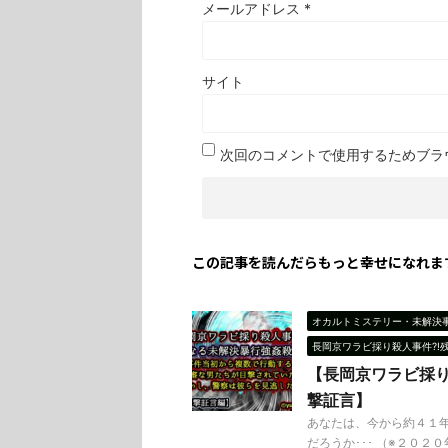
メールアドレス
*
サイト
次回のコメントで使用するためブラ
この記事を読んだらもっと幸せになれま
オカルトミステリー・未解決
長岡京ワラビ採り殺人事件?!
【長岡京ワラビ採
撃証言】
あなたは、今から約４１
だろうか･･･ （※２０２