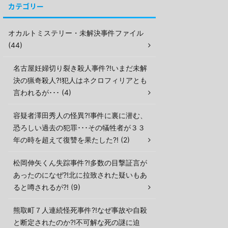
カテゴリー
オカルトミステリー・未解決事件ファイル
(44)
名古屋妊婦切り裂き殺人事件?!いまだ未解
決の猟奇殺人?!犯人はネクロフィリアとも
言われるが･･･ (4)
容疑者澤田秀人の怪異?!事件に裏に潜む、
恐ろしい過去の犯罪･･･その犠牲者が３３
年の時を超えて復讐を果たした?! (2)
松岡伸矢くん失踪事件?!多数の目撃証言が
あったのになぜ?!北に拉致された疑いもあ
ると噂されるが?! (9)
熊取町７人連続怪死事件?!なぜ事故や自殺
と断定されたのか?!不可解な死の謎に迫