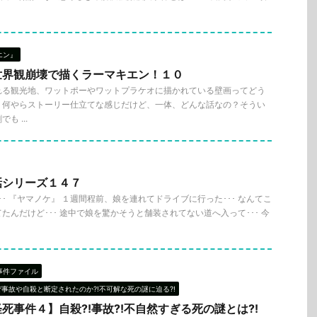
エン』
世界観崩壊で描くラーマキエン！１０
れる観光地、ワットポーやワットプラケオに描かれている壁画ってどう
？何やらストーリー仕立てな感じだけど、一体、どんな話なの？そうい
 ...
話シリーズ１４７
･ 『ヤマノケ』 １週間程前、娘を連れてドライブに行った･･･ なんてこ
たんだけど･･･ 途中で娘を驚かそうと舗装されてない道へ入って･･･ 今
事件ファイル
ぜ事故や自殺と断定されたのか?!不可解な死の謎に迫る?!
死事件４】自殺?!事故?!不自然すぎる死の謎とは?!