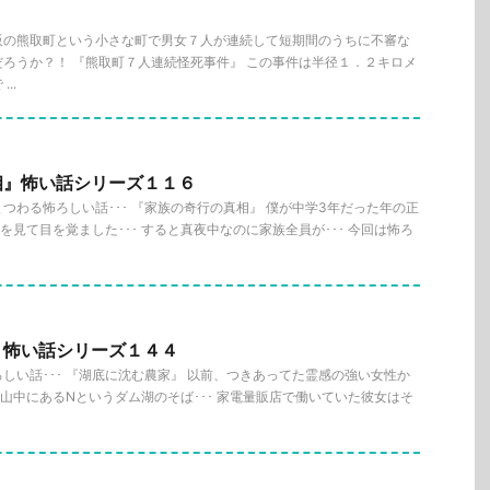
阪の熊取町という小さな町で男女７人が連続して短期間のうちに不審な
ろうか？！ 『熊取町７人連続怪死事件』 この事件は半径１．２キロメ
..
相』怖い話シリーズ１１６
つわる怖ろしい話･･･ 『家族の奇行の真相』 僕が中学3年だった年の正
夢を見て目を覚ました･･･ すると真夜中なのに家族全員が･･･ 今回は怖ろ
』怖い話シリーズ１４４
しい話･･･ 『湖底に沈む農家』 以前、つきあってた霊感の強い女性か
県山中にあるNというダム湖のそば･･･ 家電量販店で働いていた彼女はそ