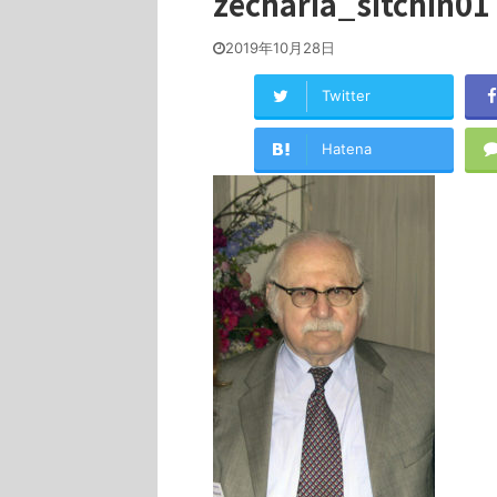
zecharia_sitchin01
2019年10月28日
Twitter
Hatena