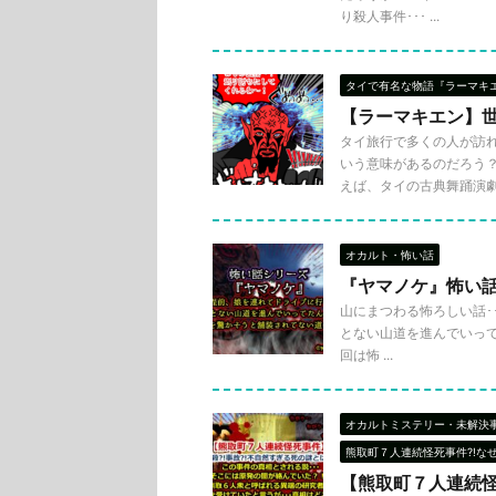
り殺人事件･･･ ...
タイで有名な物語『ラーマキ
【ラーマキエン】
タイ旅行で多くの人が訪
いう意味があるのだろう
えば、タイの古典舞踊演劇でも
オカルト・怖い話
『ヤマノケ』怖い
山にまつわる怖ろしい話･･
とない山道を進んでいって
回は怖 ...
オカルトミステリー・未解決
熊取町７人連続怪死事件?!な
【熊取町７人連続怪