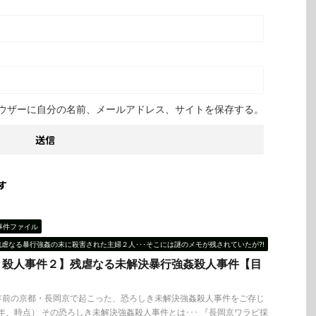
ウザーに自分の名前、メールアドレス、サイトを保存する。
す
事件ファイル
残虐なる暴行強姦の末に殺害された主婦２人･･･そこには謎のメモが残されていたが?!
り殺人事件２】残虐なる未解決暴行強姦殺人事件【目
年前の京都・長岡京で起こった、恐ろしき未解決強姦殺人事件をご存じ
０年、時点） その恐ろしき未解決強姦殺人事件とは･･･ 『長岡京ワラビ採