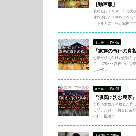
【動画版】
あなたは１９９２年の大
死を遂げた事件をご存じだ
ートルと言う狭い範囲内で .
オカルト・怖い話
『家族の奇行の真
恐怖が植え付けた記憶にま
月、深夜･･･ 真夜中に悪
しい怪 ...
オカルト・怖い話
『湖底に沈む農家
とある女性が体験した怖ろ
ら聞いた話･･･ 舞台は某
の日、配達で ...
タイ旅行での服装