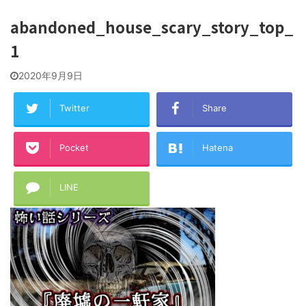
abandoned_house_scary_story_top_
1
2020年9月9日
Twitter
Share
Pocket
Hatena
LINE