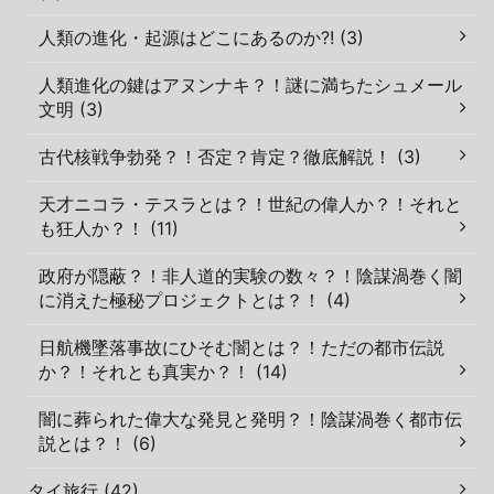
人類の進化・起源はどこにあるのか?! (3)
人類進化の鍵はアヌンナキ？！謎に満ちたシュメール
文明 (3)
古代核戦争勃発？！否定？肯定？徹底解説！ (3)
天才ニコラ・テスラとは？！世紀の偉人か？！それと
も狂人か？！ (11)
政府が隠蔽？！非人道的実験の数々？！陰謀渦巻く闇
に消えた極秘プロジェクトとは？！ (4)
日航機墜落事故にひそむ闇とは？！ただの都市伝説
か？！それとも真実か？！ (14)
闇に葬られた偉大な発見と発明？！陰謀渦巻く都市伝
説とは？！ (6)
タイ旅行 (42)