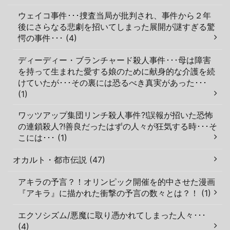
ウェイコ事件･･･捜査当局が批判され、事件から２年
後にさらなる悲劇を招いてしまった展開が謎すぎる驚
愕の事件･･･ (4)
ディーディー・ブランチャード殺人事件･･･母は障害
を持って生まれた愛する娘のために献身的な介護を続
けていたが･･･その裏には恐るべき真実があった･･･
(1)
ワッツアップ集団リンチ殺人事件?!誤報が招いた恐怖
の連鎖殺人?!善良だったはずの人々が狂気する時･･･そ
こには･･･ (1)
オカルト・都市伝説 (47)
アキラの予言？！オリンピック開催を的中させた漫画
『アキラ』に描かれた衝撃の予言の数々とは？！ (1)
エクソシズム/悪魔に取り憑かれてしまった人々･･･
(4)