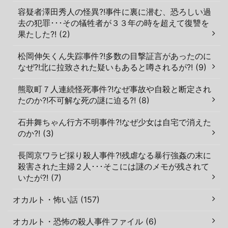
容疑者澤田秀人の怪異?!事件に裏に潜む、恐ろしい過
去の犯罪･･･その犠牲者が３３年の時を超えて復讐を
果たした?! (2)
松岡伸矢くん失踪事件?!多数の目撃証言があったのに
なぜ?!北に拉致された疑いもあると噂されるが?! (9)
熊取町７人連続怪死事件?!なぜ事故や自殺と断定され
たのか?!不可解な死の謎に迫る?! (8)
石井舞ちゃん行方不明事件?!なぜ少女は自宅で消えた
のか?! (3)
長岡京ワラビ採り殺人事件?!残虐なる暴行強姦の末に
殺害された主婦２人･･･そこには謎のメモが残されて
いたが?! (7)
オカルト・怖い話 (157)
オカルト・恐怖の殺人事件ファイル (6)