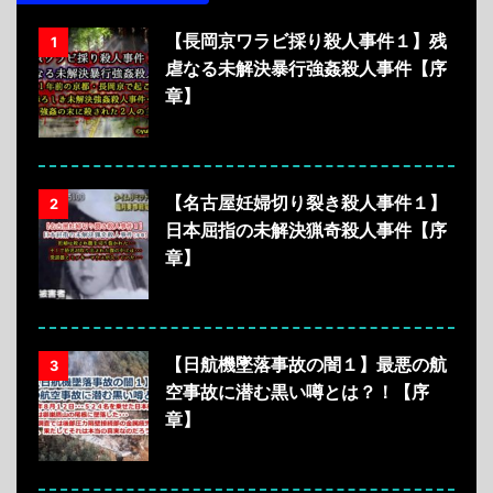
【長岡京ワラビ採り殺人事件１】残
1
虐なる未解決暴行強姦殺人事件【序
章】
【名古屋妊婦切り裂き殺人事件１】
2
日本屈指の未解決猟奇殺人事件【序
章】
【日航機墜落事故の闇１】最悪の航
3
空事故に潜む黒い噂とは？！【序
章】