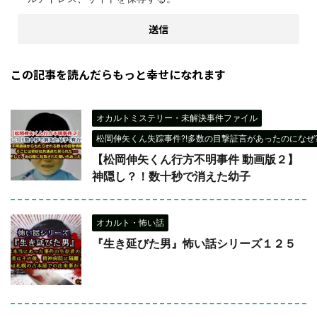
この記事を読んだらもっと幸せになれます
オカルトミステリー・未解決事件ファイル
松岡伸矢くん失踪事件?!多数の目撃証言があったのになぜ?
【松岡伸矢くん行方不明事件 動画版２】
神隠し？！数十秒で消えた幼子
オカルト・怖い話
『生き延びた男』怖い話シリーズ１２５