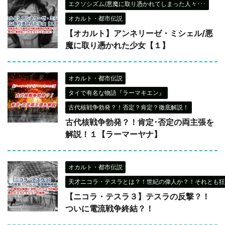
エクソシズム/悪魔に取り憑かれてしまった人々･･･
オカルト・都市伝説
【オカルト】アンネリーゼ・ミシェル/悪
魔に取り憑かれた少女【１】
オカルト・都市伝説
タイで有名な物語『ラーマキエン』
古代核戦争勃発？！否定？肯定？徹底解説！
古代核戦争勃発？！肯定･否定の両主張を
解説！１【ラーマーヤナ】
オカルト・都市伝説
天才ニコラ・テスラとは？！世紀の偉人か？！それとも狂
【ニコラ・テスラ３】テスラの反撃？！
ついに電流戦争終結？！