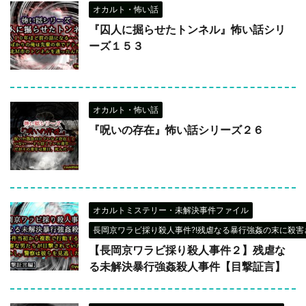
オカルト・怖い話
『囚人に掘らせたトンネル』怖い話シリ
ーズ１５３
オカルト・怖い話
『呪いの存在』怖い話シリーズ２６
オカルトミステリー・未解決事件ファイル
長岡京ワラビ採り殺人事件?!残虐なる暴行強姦の末に殺害さ
【長岡京ワラビ採り殺人事件２】残虐な
る未解決暴行強姦殺人事件【目撃証言】