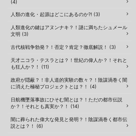
(4)
人類の進化・起源はどこにあるのか?! (3)
人類進化の鍵はアヌンナキ？！謎に満ちたシュメール
文明 (3)
古代核戦争勃発？！否定？肯定？徹底解説！ (3)
天才ニコラ・テスラとは？！世紀の偉人か？！それと
も狂人か？！ (11)
政府が隠蔽？！非人道的実験の数々？！陰謀渦巻く闇
に消えた極秘プロジェクトとは？！ (4)
日航機墜落事故にひそむ闇とは？！ただの都市伝説
か？！それとも真実か？！ (14)
闇に葬られた偉大な発見と発明？！陰謀渦巻く都市伝
説とは？！ (6)