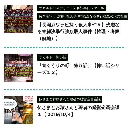
オカルトミステリー・未解決事件ファイル
長岡京ワラビ採り殺人事件?!残虐なる暴行強姦の末に殺害さ
【長岡京ワラビ採り殺人事件５】残虐な
る未解決暴行強姦殺人事件【推理・考察
（前編）】
オカルト・怖い話
『首くくりの町 第５話』【怖い話シリ
ーズ１３】
仏さまとお猿さんと著者の経営企画会議
仏さまとお猿さんと著者の経営企画会議
１【 2019/10/4】