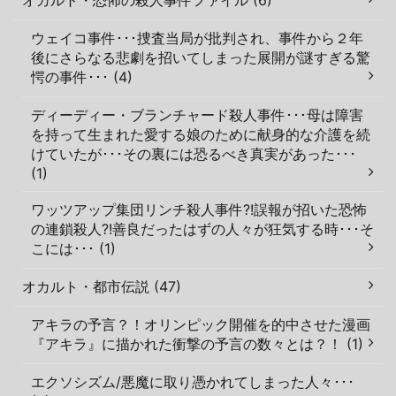
ウェイコ事件･･･捜査当局が批判され、事件から２年
後にさらなる悲劇を招いてしまった展開が謎すぎる驚
愕の事件･･･ (4)
ディーディー・ブランチャード殺人事件･･･母は障害
を持って生まれた愛する娘のために献身的な介護を続
けていたが･･･その裏には恐るべき真実があった･･･
(1)
ワッツアップ集団リンチ殺人事件?!誤報が招いた恐怖
の連鎖殺人?!善良だったはずの人々が狂気する時･･･そ
こには･･･ (1)
オカルト・都市伝説 (47)
アキラの予言？！オリンピック開催を的中させた漫画
『アキラ』に描かれた衝撃の予言の数々とは？！ (1)
エクソシズム/悪魔に取り憑かれてしまった人々･･･