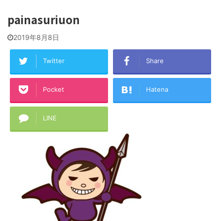
painasuriuon
2019年8月8日
Twitter
Share
Pocket
Hatena
LINE