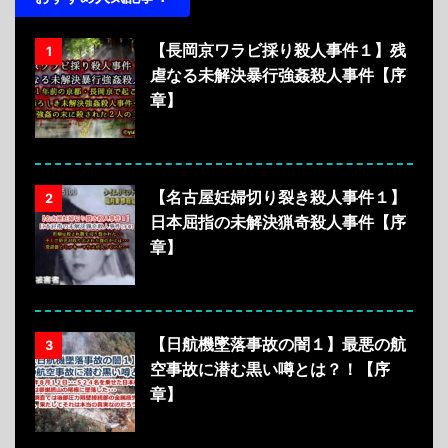
【長岡京ワラビ採り殺人事件１】残
1
虐なる未解決暴行強姦殺人事件【序
章】
【名古屋妊婦切り裂き殺人事件１】
2
日本屈指の未解決猟奇殺人事件【序
章】
【日航機墜落事故の闇１】最悪の航
3
空事故に潜む黒い噂とは？！【序
章】