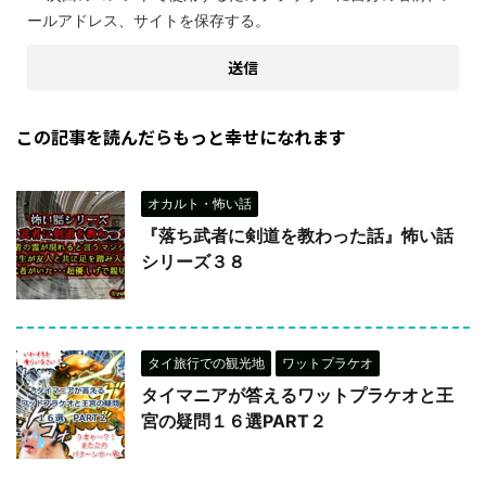
ールアドレス、サイトを保存する。
この記事を読んだらもっと幸せになれます
オカルト・怖い話
『落ち武者に剣道を教わった話』怖い話
シリーズ３８
タイ旅行での観光地
ワットプラケオ
タイマニアが答えるワットプラケオと王
宮の疑問１６選PART２