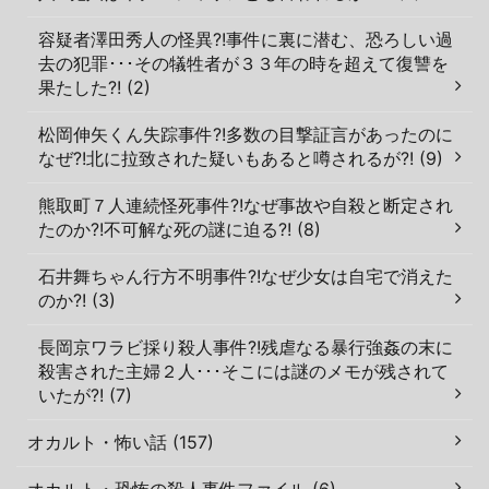
容疑者澤田秀人の怪異?!事件に裏に潜む、恐ろしい過
去の犯罪･･･その犠牲者が３３年の時を超えて復讐を
果たした?! (2)
松岡伸矢くん失踪事件?!多数の目撃証言があったのに
なぜ?!北に拉致された疑いもあると噂されるが?! (9)
熊取町７人連続怪死事件?!なぜ事故や自殺と断定され
たのか?!不可解な死の謎に迫る?! (8)
石井舞ちゃん行方不明事件?!なぜ少女は自宅で消えた
のか?! (3)
長岡京ワラビ採り殺人事件?!残虐なる暴行強姦の末に
殺害された主婦２人･･･そこには謎のメモが残されて
いたが?! (7)
オカルト・怖い話 (157)
オカルト・恐怖の殺人事件ファイル (6)