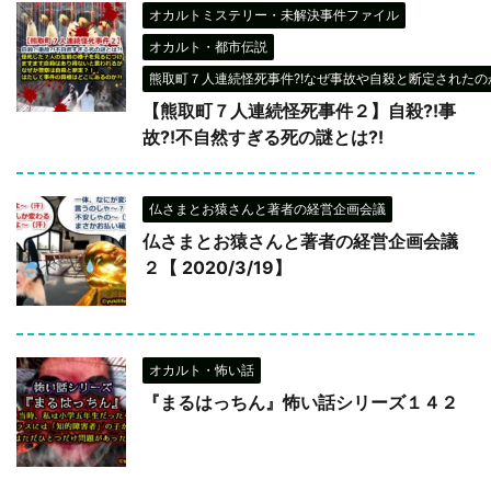
オカルトミステリー・未解決事件ファイル
オカルト・都市伝説
熊取町７人連続怪死事件?!なぜ事故や自殺と断定されたのか
【熊取町７人連続怪死事件２】自殺?!事
故?!不自然すぎる死の謎とは?!
仏さまとお猿さんと著者の経営企画会議
仏さまとお猿さんと著者の経営企画会議
２【 2020/3/19】
オカルト・怖い話
『まるはっちん』怖い話シリーズ１４２