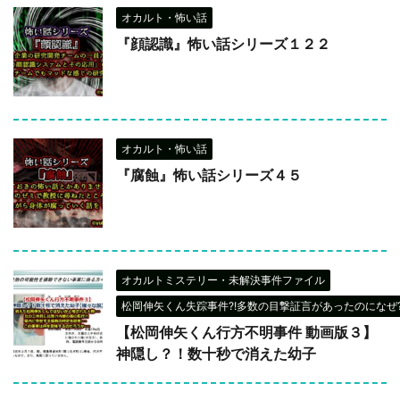
オカルト・怖い話
『顔認識』怖い話シリーズ１２２
オカルト・怖い話
『腐蝕』怖い話シリーズ４５
オカルトミステリー・未解決事件ファイル
松岡伸矢くん失踪事件?!多数の目撃証言があったのになぜ?
【松岡伸矢くん行方不明事件 動画版３】
神隠し？！数十秒で消えた幼子