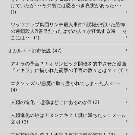
けていたが･･･その裏には恐るべき真実があった･･･
(1)
ワッツアップ集団リンチ殺人事件?!誤報が招いた恐怖
の連鎖殺人?!善良だったはずの人々が狂気する時･･･そ
こには･･･ (1)
オカルト・都市伝説 (47)
アキラの予言？！オリンピック開催を的中させた漫画
『アキラ』に描かれた衝撃の予言の数々とは？！ (1)
エクソシズム/悪魔に取り憑かれてしまった人々･･･
(4)
人類の進化・起源はどこにあるのか?! (3)
人類進化の鍵はアヌンナキ？！謎に満ちたシュメール
文明 (3)
古代核戦争勃発？！否定？肯定？徹底解説！ (3)