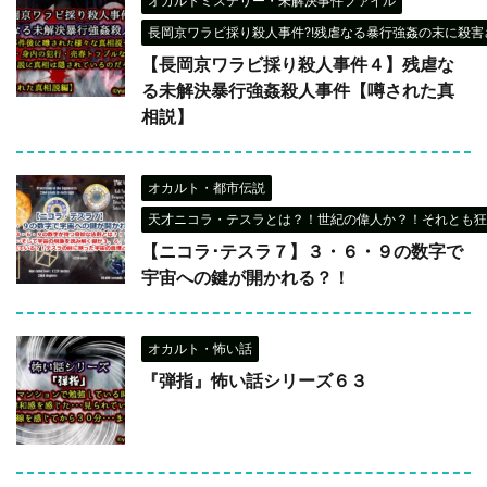
オカルトミステリー・未解決事件ファイル
長岡京ワラビ採り殺人事件?!残虐なる暴行強姦の末に殺害さ
【長岡京ワラビ採り殺人事件４】残虐な
る未解決暴行強姦殺人事件【噂された真
相説】
オカルト・都市伝説
天才ニコラ・テスラとは？！世紀の偉人か？！それとも狂
【ニコラ･テスラ７】３・６・９の数字で
宇宙への鍵が開かれる？！
オカルト・怖い話
『弾指』怖い話シリーズ６３