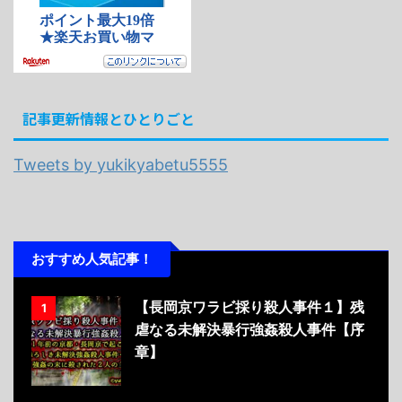
記事更新情報とひとりごと
Tweets by yukikyabetu5555
おすすめ人気記事！
【長岡京ワラビ採り殺人事件１】残
1
虐なる未解決暴行強姦殺人事件【序
章】