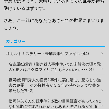
予想ではきっと、素晴らしいあさっての世界が待ち
受けているはずです。
さあ、ご一緒にあなたもあさっての世界にまいりま
しょう。
カテゴリー
オカルトミステリー・未解決事件ファイル (44)
名古屋妊婦切り裂き殺人事件?!いまだ未解決の猟奇殺
人?!犯人はネクロフィリアとも言われるが･･･ (4)
容疑者澤田秀人の怪異?!事件に裏に潜む、恐ろしい過
去の犯罪･･･その犠牲者が３３年の時を超えて復讐を
果たした?! (2)
松岡伸矢くん失踪事件?!多数の目撃証言があったのに
なぜ?!北に拉致された疑いもあると噂されるが?! (9)