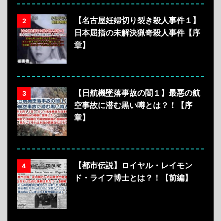
【名古屋妊婦切り裂き殺人事件１】
2
日本屈指の未解決猟奇殺人事件【序
章】
【日航機墜落事故の闇１】最悪の航
3
空事故に潜む黒い噂とは？！【序
章】
【都市伝説】ロイヤル・レイモン
4
ド・ライフ博士とは？！【前編】