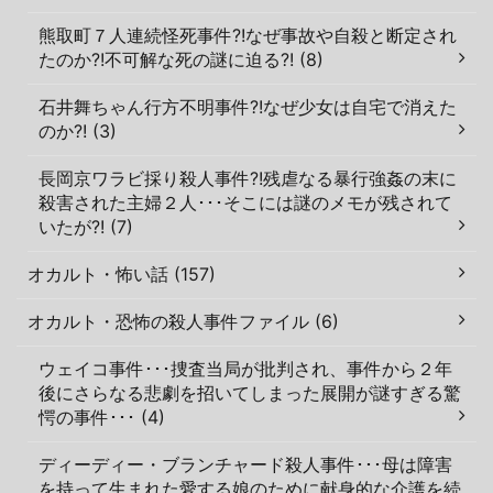
熊取町７人連続怪死事件?!なぜ事故や自殺と断定され
たのか?!不可解な死の謎に迫る?! (8)
石井舞ちゃん行方不明事件?!なぜ少女は自宅で消えた
のか?! (3)
長岡京ワラビ採り殺人事件?!残虐なる暴行強姦の末に
殺害された主婦２人･･･そこには謎のメモが残されて
いたが?! (7)
オカルト・怖い話 (157)
オカルト・恐怖の殺人事件ファイル (6)
ウェイコ事件･･･捜査当局が批判され、事件から２年
後にさらなる悲劇を招いてしまった展開が謎すぎる驚
愕の事件･･･ (4)
ディーディー・ブランチャード殺人事件･･･母は障害
を持って生まれた愛する娘のために献身的な介護を続