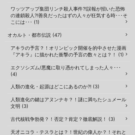
ワッツアップ集団リンチ殺人事件?!誤報が招いた恐怖
の連鎖殺人?!善良だったはずの人々が狂気する時･･･そ
こには･･･ (1)
オカルト・都市伝説 (47)
アキラの予言？！オリンピック開催を的中させた漫画
『アキラ』に描かれた衝撃の予言の数々とは？！ (1)
エクソシズム/悪魔に取り憑かれてしまった人々･･･
(4)
人類の進化・起源はどこにあるのか?! (3)
人類進化の鍵はアヌンナキ？！謎に満ちたシュメール
文明 (3)
古代核戦争勃発？！否定？肯定？徹底解説！ (3)
天才ニコラ・テスラとは？！世紀の偉人か？！それと