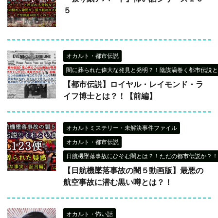
５
オカルト・都市伝説
闇に葬られた偉大な発見と発明？！陰謀渦巻く都市伝説と
【都市伝説】ロイヤル・レイモンド・ラ
イフ博士とは？！【前編】
オカルトミステリー・未解決事件ファイル
オカルト・都市伝説
日航機墜落事故にひそむ闇とは？！ただの都市伝説か？！
【日航機墜落事故の闇５動画版】最悪の
航空事故に潜む黒い噂とは？！
オカルト・怖い話