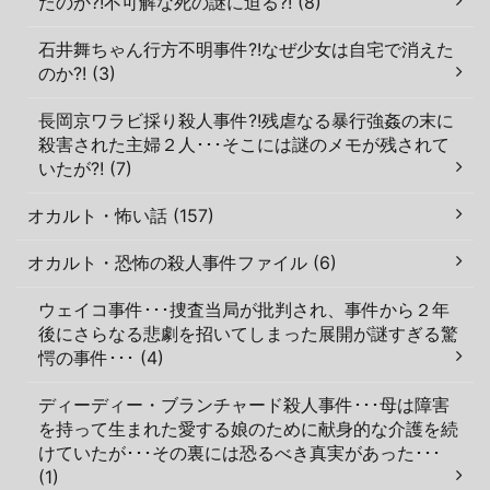
たのか?!不可解な死の謎に迫る?! (8)
石井舞ちゃん行方不明事件?!なぜ少女は自宅で消えた
のか?! (3)
長岡京ワラビ採り殺人事件?!残虐なる暴行強姦の末に
殺害された主婦２人･･･そこには謎のメモが残されて
いたが?! (7)
オカルト・怖い話 (157)
オカルト・恐怖の殺人事件ファイル (6)
ウェイコ事件･･･捜査当局が批判され、事件から２年
後にさらなる悲劇を招いてしまった展開が謎すぎる驚
愕の事件･･･ (4)
ディーディー・ブランチャード殺人事件･･･母は障害
を持って生まれた愛する娘のために献身的な介護を続
けていたが･･･その裏には恐るべき真実があった･･･
(1)