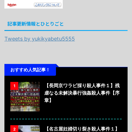
記事更新情報とひとりごと
Tweets by yukikyabetu5555
おすすめ人気記事！
【長岡京ワラビ採り殺人事件１】残
1
虐なる未解決暴行強姦殺人事件【序
章】
【名古屋妊婦切り裂き殺人事件１】
2