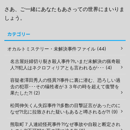
さあ、ご一緒にあなたもあさっての世界にまいりま
しょう。
カテゴリー
オカルトミステリー・未解決事件ファイル (44)
名古屋妊婦切り裂き殺人事件?!いまだ未解決の猟奇殺
人?!犯人はネクロフィリアとも言われるが･･･ (4)
容疑者澤田秀人の怪異?!事件に裏に潜む、恐ろしい過
去の犯罪･･･その犠牲者が３３年の時を超えて復讐を
果たした?! (2)
松岡伸矢くん失踪事件?!多数の目撃証言があったのに
なぜ?!北に拉致された疑いもあると噂されるが?! (9)
熊取町７人連続怪死事件?!なぜ事故や自殺と断定され