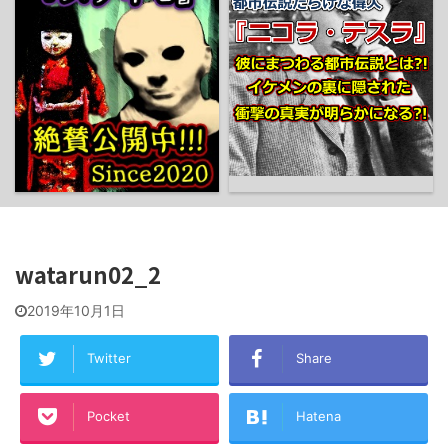
watarun02_2
2019年10月1日
Twitter
Share
Pocket
Hatena