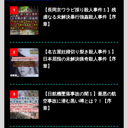
【長岡京ワラビ採り殺人事件１】残
1
虐なる未解決暴行強姦殺人事件【序
章】
【名古屋妊婦切り裂き殺人事件１】
2
日本屈指の未解決猟奇殺人事件【序
章】
【日航機墜落事故の闇１】最悪の航
3
空事故に潜む黒い噂とは？！【序
章】