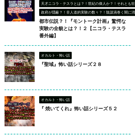
天才ニコラ・テスラとは？！世紀の偉人か？！それとも狂
政府が隠蔽？！非人道的実験の数々？！陰謀渦巻く闇に消
都市伝説？！『モントーク計画』驚愕な
実験の全貌とは？！２【ニコラ・テスラ
番外編】
オカルト・怖い話
『聖域』怖い話シリーズ２８
オカルト・怖い話
『 焼いてくれ』怖い話シリーズ５２