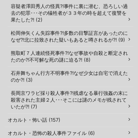
容疑者澤田秀人の怪異?!事件に裏に潜む、恐ろしい過
去の犯罪･･･その犠牲者が３３年の時を超えて復讐を
果たした?! (2)
松岡伸矢くん失踪事件?!多数の目撃証言があったのに
なぜ?!北に拉致された疑いもあると噂されるが?! (9)
熊取町７人連続怪死事件?!なぜ事故や自殺と断定され
たのか?!不可解な死の謎に迫る?! (8)
石井舞ちゃん行方不明事件?!なぜ少女は自宅で消えた
のか?! (3)
長岡京ワラビ採り殺人事件?!残虐なる暴行強姦の末に
殺害された主婦２人･･･そこには謎のメモが残されて
いたが?! (7)
オカルト・怖い話 (157)
オカルト・恐怖の殺人事件ファイル (6)