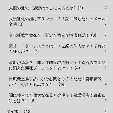
人類の進化・起源はどこにあるのか?! (3)
人類進化の鍵はアヌンナキ？！謎に満ちたシュメール
文明 (3)
古代核戦争勃発？！否定？肯定？徹底解説！ (3)
天才ニコラ・テスラとは？！世紀の偉人か？！それと
も狂人か？！ (11)
政府が隠蔽？！非人道的実験の数々？！陰謀渦巻く闇
に消えた極秘プロジェクトとは？！ (4)
日航機墜落事故にひそむ闇とは？！ただの都市伝説
か？！それとも真実か？！ (14)
闇に葬られた偉大な発見と発明？！陰謀渦巻く都市伝
説とは？！ (6)
タイ旅行 (42)