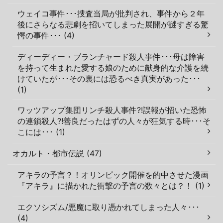
ウェイコ事件･･･捜査当局が批判され、事件から２年
後にさらなる悲劇を招いてしまった展開が謎すぎる驚
愕の事件･･･ (4)
ディーディー・ブランチャード殺人事件･･･母は障害
を持って生まれた愛する娘のために献身的な介護を続
けていたが･･･その裏には恐るべき真実があった･･･
(1)
ワッツアップ集団リンチ殺人事件?!誤報が招いた恐怖
の連鎖殺人?!善良だったはずの人々が狂気する時･･･そ
こには･･･ (1)
オカルト・都市伝説 (47)
アキラの予言？！オリンピック開催を的中させた漫画
『アキラ』に描かれた衝撃の予言の数々とは？！ (1)
エクソシズム/悪魔に取り憑かれてしまった人々･･･
(4)