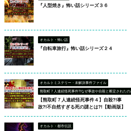
『人型焼き』怖い話シリーズ３６
オカルト・怖い話
『自転車旅行』怖い話シリーズ２４
オカルトミステリー・未解決事件ファイル
熊取町７人連続怪死事件?!なぜ事故や自殺と断定されたのか
【熊取町７人連続怪死事件４】自殺?!事
故?!不自然すぎる死の謎とは?!【動画版】
オカルト・都市伝説