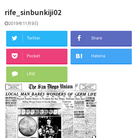
rife_sinbunkiji02
2019年11月9日
Twitter
Share
Pocket
Hatena
LINE