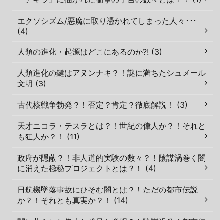
エクソシズム/悪魔に取り憑かれてしまった人々･･･
(4)
人類の進化・起源はどこにあるのか?! (3)
人類進化の鍵はアヌンナキ？！謎に満ちたシュメール
文明 (3)
古代核戦争勃発？！否定？肯定？徹底解説！ (3)
天才ニコラ・テスラとは？！世紀の偉人か？！それと
も狂人か？！ (11)
政府が隠蔽？！非人道的実験の数々？！陰謀渦巻く闇
に消えた極秘プロジェクトとは？！ (4)
日航機墜落事故にひそむ闇とは？！ただの都市伝説
か？！それとも真実か？！ (14)