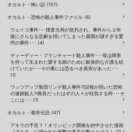
オカルト・怖い話 (157)
オカルト・恐怖の殺人事件ファイル (6)
ウェイコ事件･･･捜査当局が批判され、事件から２年
後にさらなる悲劇を招いてしまった展開が謎すぎる驚
愕の事件･･･ (4)
ディーディー・ブランチャード殺人事件･･･母は障害
を持って生まれた愛する娘のために献身的な介護を続
けていたが･･･その裏には恐るべき真実があった･･･
(1)
ワッツアップ集団リンチ殺人事件?!誤報が招いた恐怖
の連鎖殺人?!善良だったはずの人々が狂気する時･･･そ
こには･･･ (1)
オカルト・都市伝説 (47)
アキラの予言？！オリンピック開催を的中させた漫画
『アキラ』に描かれた衝撃の予言の数々とは？！ (1)