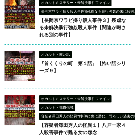
オカルトミステリー・未解決事件ファイル
長岡京ワラビ採り殺人事件?!残虐なる暴行強姦の末に殺害さ
【長岡京ワラビ採り殺人事件３】残虐な
る未解決暴行強姦殺人事件【関連が噂さ
れる別の事件】
オカルト・怖い話
『首くくりの町 第１話』【怖い話シリ
ーズ９】
オカルトミステリー・未解決事件ファイル
オカルト・都市伝説
容疑者澤田秀人の怪異?!事件に裏に潜む、恐ろしい過去の犯
【容疑者澤田秀人の怪異１】八戸一家４
人殺害事件で甦る女の怨念