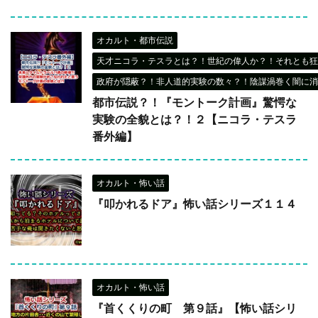
オカルト・都市伝説
天才ニコラ・テスラとは？！世紀の偉人か？！それとも狂
政府が隠蔽？！非人道的実験の数々？！陰謀渦巻く闇に消
都市伝説？！『モントーク計画』驚愕な
実験の全貌とは？！２【ニコラ・テスラ
番外編】
オカルト・怖い話
『叩かれるドア』怖い話シリーズ１１４
オカルト・怖い話
『首くくりの町 第９話』【怖い話シリ