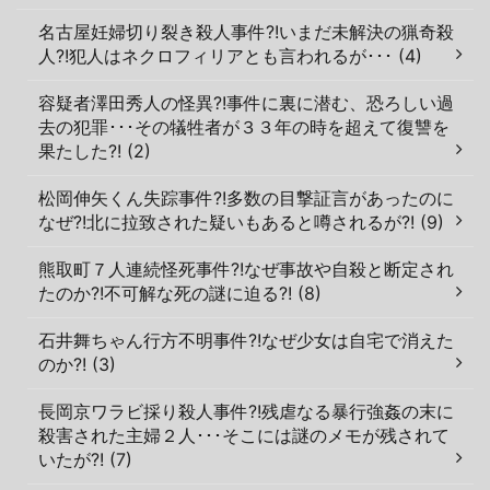
名古屋妊婦切り裂き殺人事件?!いまだ未解決の猟奇殺
人?!犯人はネクロフィリアとも言われるが･･･ (4)
容疑者澤田秀人の怪異?!事件に裏に潜む、恐ろしい過
去の犯罪･･･その犠牲者が３３年の時を超えて復讐を
果たした?! (2)
松岡伸矢くん失踪事件?!多数の目撃証言があったのに
なぜ?!北に拉致された疑いもあると噂されるが?! (9)
熊取町７人連続怪死事件?!なぜ事故や自殺と断定され
たのか?!不可解な死の謎に迫る?! (8)
石井舞ちゃん行方不明事件?!なぜ少女は自宅で消えた
のか?! (3)
長岡京ワラビ採り殺人事件?!残虐なる暴行強姦の末に
殺害された主婦２人･･･そこには謎のメモが残されて
いたが?! (7)