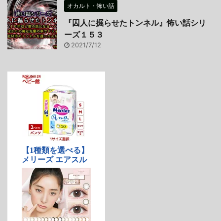
オカルト・怖い話
『囚人に掘らせたトンネル』怖い話シリ
ーズ１５３
2021/7/12