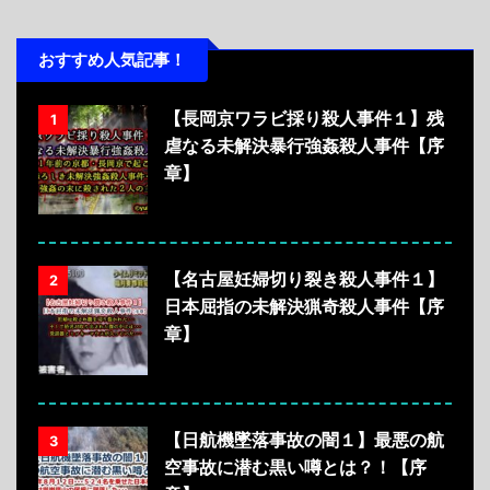
おすすめ人気記事！
【長岡京ワラビ採り殺人事件１】残
1
虐なる未解決暴行強姦殺人事件【序
章】
【名古屋妊婦切り裂き殺人事件１】
2
日本屈指の未解決猟奇殺人事件【序
章】
【日航機墜落事故の闇１】最悪の航
3
空事故に潜む黒い噂とは？！【序