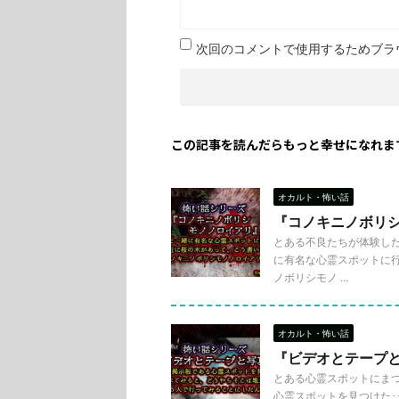
次回のコメントで使用するためブラ
この記事を読んだらもっと幸せになれま
オカルト・怖い話
『コノキニノボリ
とある不良たちが体験した
に有名な心霊スポットに行
ノボリシモノ ...
オカルト・怖い話
『ビデオとテープ
とある心霊スポットにまつ
心霊スポットを見つけた･