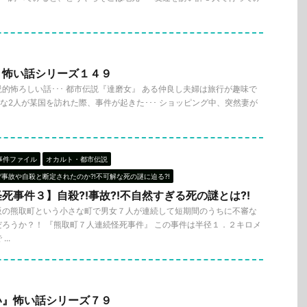
』怖い話シリーズ１４９
的怖ろしい話･･･ 都市伝説『達磨女』 ある仲良し夫婦は旅行が趣味で
んな2人が某国を訪れた際、事件が起きた･･･ ショッピング中、突然妻が
事件ファイル
オカルト・都市伝説
ぜ事故や自殺と断定されたのか?!不可解な死の謎に迫る?!
死事件３】自殺?!事故?!不自然すぎる死の謎とは?!
阪の熊取町という小さな町で男女７人が連続して短期間のうちに不審な
ろうか？！ 『熊取町７人連続怪死事件』 この事件は半径１．２キロメ
..
い』怖い話シリーズ７９