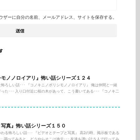
ウザーに自分の名前、メールアドレス、サイトを保存する。
す
シモノノロイアリ』怖い話シリーズ１２４
怖ろしい話･･･ 『コノキニノボリシモノノロイアリ』 俺は仲間と一緒
った･･･ 入り口付近に桜の木があって、こう書いてある･･･ 『コノキ二
と写真』怖い話シリーズ１５０
わる怖ろしい話･･･ 『ビデオとテープと写真』 高2の時、掲示板である
･･ 調べてみると、どうやらそこは地元･･･ 友達を誘い計５人で行ってみ