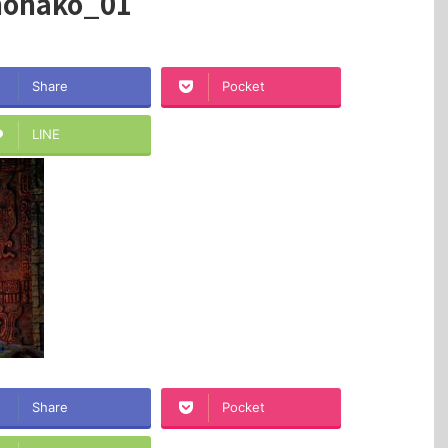
nohako_01
Share
Pocket
LINE
Share
Pocket