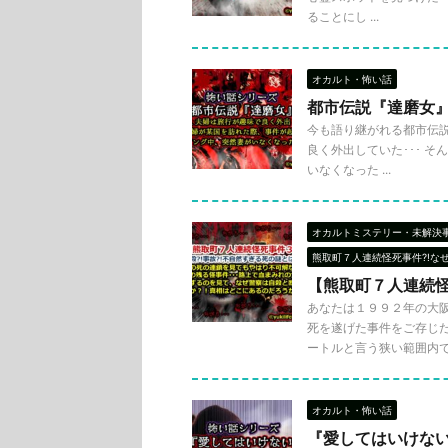
ることにし ...
オカルト・怖い話
都市伝説『達磨女
今も語り継がれる都市伝説
良く外出していた･･･ そ
いなくなった ...
オカルトミステリー・未解決
熊取町７人連続怪死事件?!な
【熊取町７人連続怪
あなたは１９９２年の大
死を遂げた事件をご存じだ
ートルと言う狭い範囲内で .
オカルト・怖い話
『愛してはいけな