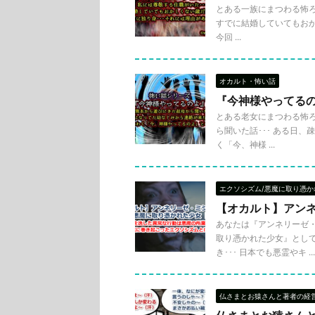
とある一族にまつわる怖ろし
すでに結婚していてもおかし
今回 ...
オカルト・怖い話
『今神様やってる
とある老女にまつわる怖ろ
ら聞いた話･･･ ある日
く「今、神様 ...
エクソシズム/悪魔に取り憑か
【オカルト】アン
あなたは『アンネリーゼ
取り憑かれた少女』とし
き･･･ 日本でも悪霊やキ ...
仏さまとお猿さんと著者の経