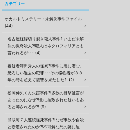
カテゴリー
オカルトミステリー・未解決事件ファイル
(44)
名古屋妊婦切り裂き殺人事件?!いまだ未解
決の猟奇殺人?!犯人はネクロフィリアとも
言われるが･･･ (4)
容疑者澤田秀人の怪異?!事件に裏に潜む、
恐ろしい過去の犯罪･･･その犠牲者が３３
年の時を超えて復讐を果たした?! (2)
松岡伸矢くん失踪事件?!多数の目撃証言が
あったのになぜ?!北に拉致された疑いもあ
ると噂されるが?! (9)
熊取町７人連続怪死事件?!なぜ事故や自殺
と断定されたのか?!不可解な死の謎に迫