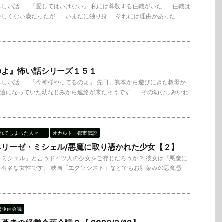
い話･･･ 『愛してはいけない』 私には尊敬する住職がいた･･･ 住職は
くない歳だったが･･･ いまだに独り身･･･それには理由があった･･･
のよ』怖い話シリーズ１５１
しい話･･･ 『今神様やってるのよ』 先日、熊本から遊びにきた叔母か
、疎遠になっていた幼なじみから連絡が来たそうです･･･ その幼なじみいわ
れてしまった人々･･･
オカルト・都市伝説
ネリーゼ・ミシェル/悪魔に取り憑かれた少女【２】
・ミシェル』と言うドイツ人の少女をご存じだろうか？ 彼女は『悪魔に
て有名な女性です。 映画「エクソシスト」などでもお馴染みの悪魔憑
営企画会議